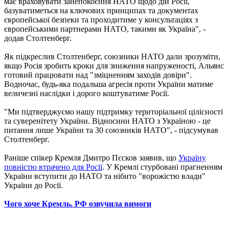
має враховувати занепокоєння НАТО щодо дій Росії,
базуватиметься на ключових принципах та документах
європейської безпеки та проходитиме у консультаціях з
європейськими партнерами НАТО, такими як Україна", -
додав Столтенберг.
Як підкреслив Столтенберг, союзники НАТО дали зрозуміти,
якщо Росія зробить кроки для зниження напруженості, Альянс
готовий працювати над "зміцненням заходів довіри".
Водночас, будь-яка подальша агресія проти України матиме
величезні наслідки і дорого коштуватиме Росії.
"Ми підтверджуємо нашу підтримку територіальної цілісності
та суверенітету України. Відносини НАТО з Україною - це
питання лише України та 30 союзників НАТО", - підсумував
Столтенберг.
Раніше спікер Кремля Дмитро Пєсков заявив, що
Україну
повністю втрачено для Росії
. У Кремлі стурбовані прагненням
України вступити до НАТО та нібито "ворожістю влади"
України до Росії.
Чого хоче Кремль. РФ озвучила вимоги