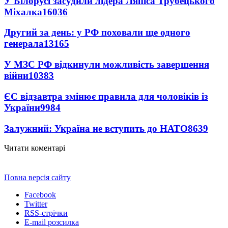
У Білорусі засудили лідера Ляпіса Трубецького
Міхалка
16036
Другий за день: у РФ поховали ще одного
генерала
13165
У МЗС РФ відкинули можливість завершення
війни
10383
ЄС відзавтра змінює правила для чоловіків із
України
9984
Залужний: Україна не вступить до НАТО
8639
Читати коментарі
Повна версія сайту
Facebook
Twitter
RSS-стрічки
E-mail розсилка