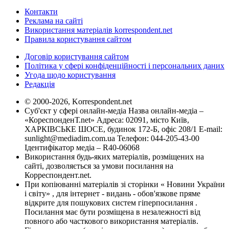
Контакти
Реклама на сайті
Використання матеріалів korrespondent.net
Правила користування сайтом
Договір користування сайтом
Політика у сфері конфіденційності і персональних даних
Угода щодо користування
Редакція
© 2000-2026, Korrespondent.net
Суб'єкт у сфері онлайн-медіа Назва онлайн-медіа –
«КореспонденТ.net» Адреса: 02091, місто Київ,
ХАРКІВСЬКЕ ШОСЕ, будинок 172-Б, офіс 208/1 E-mail:
sunlight@mediadim.com.ua
Телефон: 044-205-43-00
Ідентифікатор медіа – R40-06068
Використання будь-яких матеріалів, розміщених на
сайті, дозволяється за умови посилання на
Корреспондент.net.
При копіюванні матеріалів зі сторінки « Новини України
і світу» , для інтернет - видань - обов'язкове пряме
відкрите для пошукових систем гіперпосилання .
Посилання має бути розміщена в незалежності від
повного або часткового використання матеріалів.