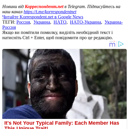
Новини від
Корреспондент.net
в Telegram. Підписуйтесь на
наш канал
https://t.me/korrespondentnet
Читайте Korrespondent.net в Google News
ТЕГИ:
Россия
,
Украина
,
НАТО
,
НАТО-Украина
,
Украина-
Россия
Якщо ви помітили помилку, виділіть необхідний текст і
натисніть Ctrl + Enter, щоб повідомити про це редакцію.