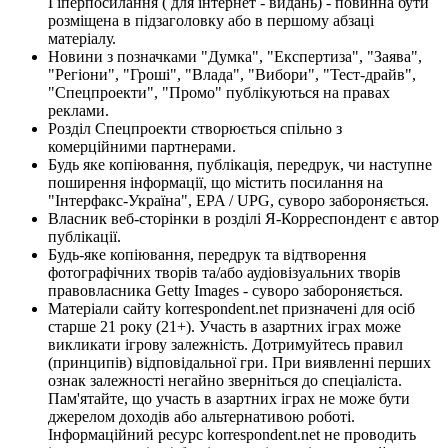
Гіперпосилання ( для інтернет - видань) - повинна бути
розміщена в підзаголовку або в першому абзаці
матеріалу.
Новини з позначками "Думка", "Експертиза", "Заява",
"Регіони", "Гроші", "Влада", "Вибори", "Тест-драйв",
"Спецпроекти", "Промо" публікуються на правах
реклами.
Розділ Спецпроекти створюється спільно з
комерційними партнерами.
Будь яке копіювання, публікація, передрук, чи наступне
поширення інформації, що містить посилання на
"Інтерфакс-Україна", EPA / UPG, суворо забороняється.
Власник веб-сторінки в розділі Я-Корреспондент є автор
публікації.
Будь-яке копіювання, передрук та відтворення
фотографічних творів та/або аудіовізуальних творів
правовласника Getty Images - суворо забороняється.
Матеріали сайту korrespondent.net призначені для осіб
старше 21 року (21+). Участь в азартних іграх може
викликати ігрову залежність. Дотримуйтесь правил
(принципів) відповідальної гри. При виявленні перших
ознак залежності негайно зверніться до спеціаліста.
Пам'ятайте, що участь в азартних іграх не може бути
джерелом доходів або альтернативою роботі.
Інформаційний ресурс korrespondent.net не проводить