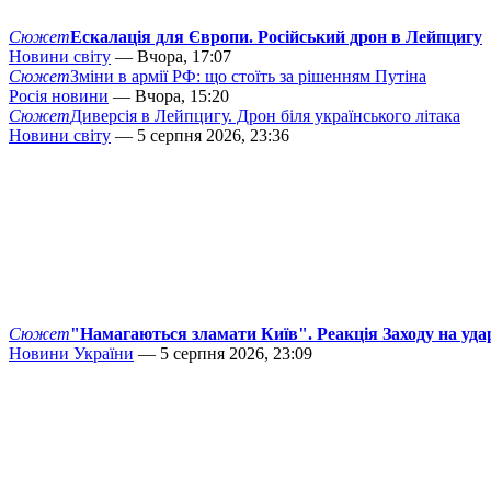
Сюжет
Ескалація для Європи. Російський дрон в Лейпцигу
Новини світу
— Вчора, 17:07
Сюжет
Зміни в армії РФ: що стоїть за рішенням Путіна
Росія новини
— Вчора, 15:20
Сюжет
Диверсія в Лейпцигу. Дрон біля українського літака
Новини світу
— 5 серпня 2026, 23:36
Сюжет
"Намагаються зламати Київ". Реакція Заходу на уда
Новини України
— 5 серпня 2026, 23:09