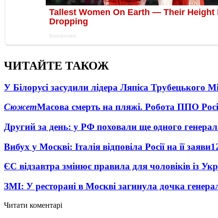
ЧИТАЙТЕ ТАКОЖ
У Білорусі засудили лідера Ляпіса Трубецького М
Сюжет
Масова смерть на пляжі. Робота ППО Росі
Другий за день: у РФ поховали ще одного генерал
Вибух у Москві: Італія відповіла Росії на її заяви
1
ЄС відзавтра змінює правила для чоловіків із Ук
ЗМІ: У ресторані в Москві загинула дочка генера
Читати коментарі