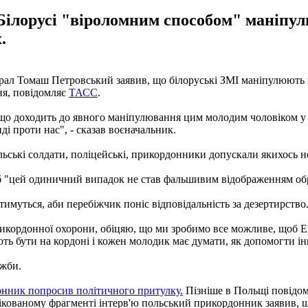
Білорусі "віроломним способом" маніп
.
л Томаш Петровський заявив, що білоруські ЗМІ маніпулюють по
ня, повідомляє
ТАСС
.
 що доходить до явного маніпулювання цим молодим чоловіком у 
ді проти нас", - сказав воєначальник.
ьські солдати, поліцейські, прикордонники допускали якихось не
об "цей одиничний випадок не став фальшивим відображенням обр
муться, аби перебіжчик поніс відповідальність за дезертирство
икордонної охорони, обіцяю, що ми зробимо все можливе, щоб Ем
ають бути на кордоні і кожен молодик має думати, як допомогти ін
ужби.
нник попросив політичного притулку.
Пізніше в Польщі повідо
блікованому фрагменті інтерв'ю польський прикордонник заявив, 