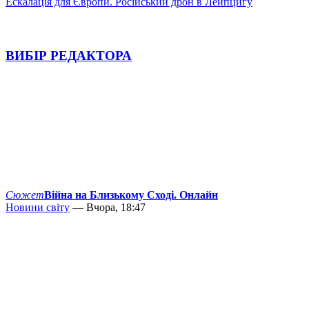
Ескалація для Європи. Російський дрон в Лейпцигу
ВИБІР РЕДАКТОРА
Сюжет
Війна на Близькому Сході. Онлайн
Новини світу
— Вчора, 18:47