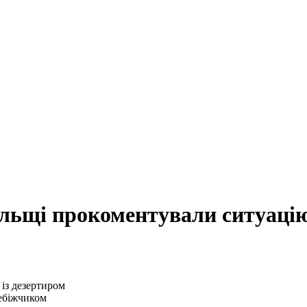
льщі прокоментували ситуацію
ебіжчиком