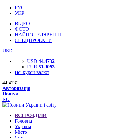
РУС
УКР
ВІДЕО
ФОТО
НАЙПОПУЛЯРНІШІ
СПЕЦПРОЕКТИ
USD
USD
44.4732
EUR
51.3093
Всі курси валют
44.4732
Авторизація
Пошук
RU
ВСІ РОЗДІЛИ
Головна
Україна
Місто
Світ