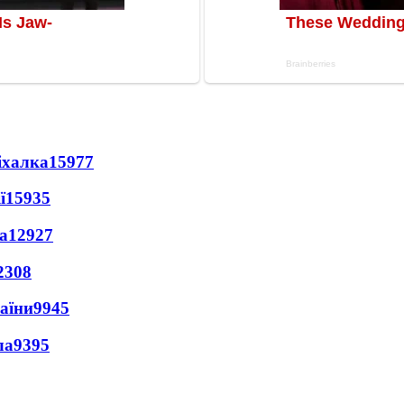
іхалка
15977
ї
15935
а
12927
2308
раїни
9945
ла
9395