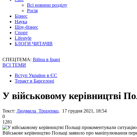
Всі новини розділу
Росія
Бізнес
Наука
Шоу-бізнес
Спорт
Lifestyle
БЛОГИ ЧИТАЧІВ
СПЕЦТЕМА:
Війна в Ірані
ВСІ ТЕМИ
Вступ України в ЄС
Теракт в Барселоні
У військовому керівництві По
Текст:
Людмила Троценко
, 17 грудня 2021, 18:54
0
1281
Військове керівництво Польщі заявило про маніпулювання пер