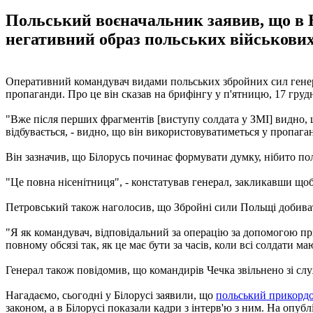
Польський воєначальник заявив, що в 
негативний образ польських військових
Оперативний командувач видами польських збройних сил генера
пропаганди. Про це він сказав на брифінгу у п'ятницю, 17 груд
"Вже після перших фрагментів [виступу солдата у ЗМІ] видно,
відбувається, - видно, що він використовуватиметься у пропаган
Він зазначив, що Білорусь починає формувати думку, нібито пол
"Це повна нісенітниця", - констатував генерал, закликавши щ
Петровський також наголосив, що Збройні сили Польщі добивати
"Я як командувач, відповідальний за операцію за допомогою пр
повному обсязі так, як це має бути за часів, коли всі солдати м
Генерал також повідомив, що командирів Чечка звільнено зі сл
Нагадаємо, сьогодні у Білорусі заявили, що
польський прикордо
законом, а в Білорусі показали кадри з інтерв'ю з ним. На опу