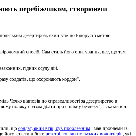
улюють перебіжчиком, створюючи
льським дезертиром, який втік до Білорусі з метою
віроломний спосіб. Сам стиль його опитування, все, що там
законних, гідних осуду дій.
азу солдатів, що охороняють кордон".
.
іль Чечко відповів по справедливості за дезертирство в
шому поляку і разом дбати про спільну безпеку", - сказав він.
мили, що
солдат, який втік, був проблемним
і мав проблеми із
що його колеги нібито
розстрілювали польських волонтерів
, які