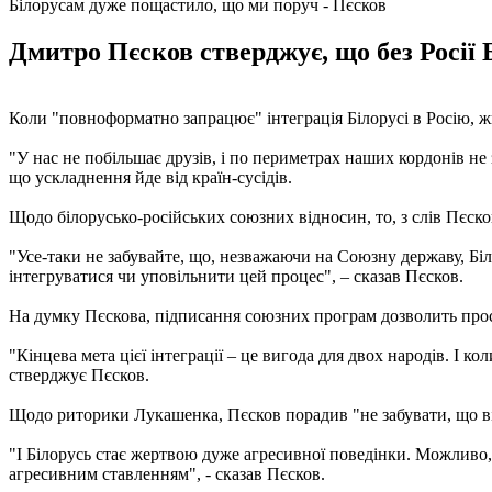
Білорусам дуже пощастило, що ми поруч - Пєсков
Дмитро Пєсков стверджує, що без Росії
Коли "повноформатно запрацює" інтеграція Білорусі в Росію, 
"У нас не побільшає друзів, і по периметрах наших кордонів не
що ускладнення йде від країн-сусідів.
Щодо білорусько-російських союзних відносин, то, з слів Пєско
"Усе-таки не забувайте, що, незважаючи на Союзну державу, Біло
інтегруватися чи уповільнити цей процес", – сказав Пєсков.
На думку Пєскова, підписання союзних програм дозволить просун
"Кінцева мета цієї інтеграції – це вигода для двох народів. І 
стверджує Пєсков.
Щодо риторики Лукашенка, Пєсков порадив "не забувати, що ві
"І Білорусь стає жертвою дуже агресивної поведінки. Можливо, 
агресивним ставленням", - сказав Пєсков.