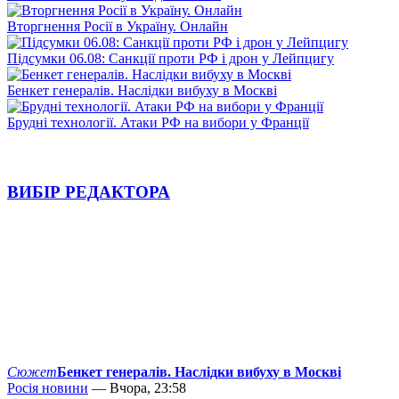
Вторгнення Росії в Україну. Онлайн
Підсумки 06.08: Санкції проти РФ і дрон у Лейпцигу
Бенкет генералів. Наслідки вибуху в Москві
Брудні технології. Атаки РФ на вибори у Франції
ВИБІР РЕДАКТОРА
Сюжет
Бенкет генералів. Наслідки вибуху в Москві
Росія новини
— Вчора, 23:58