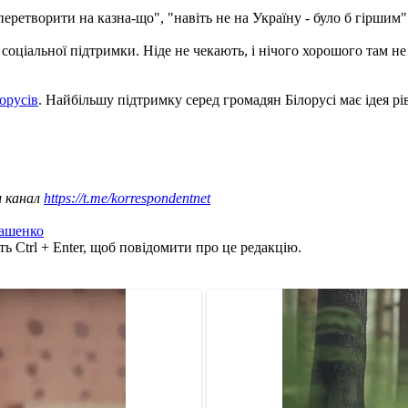
еретворити на казна-що", "навіть не на Україну - було б гіршим"
соціальної підтримки. Ніде не чекають, і нічого хорошого там не
орусів
. Найбільшу підтримку серед громадян Білорусі має ідея рі
ш канал
https://t.me/korrespondentnet
ашенко
ь Ctrl + Enter, щоб повідомити про це редакцію.