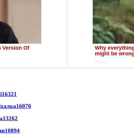
ї
16321
іхалка
16070
а
13262
ни
10894