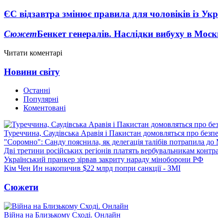
ЄС відзавтра змінює правила для чоловіків із Ук
Сюжет
Бенкет генералів. Наслідки вибуху в Моск
Читати коментарі
Новини світу
Останні
Популярні
Коментовані
Туреччина, Саудівська Аравія і Пакистан домовляться про безп
"Соромно": Санду пояснила, як делегація талібів потрапила д
Дві третини російських регіонів платять вербувальникам контр
Український пранкер зірвав закриту нараду міноборони РФ
Кім Чен Ин накопичив $22 млрд попри санкції - ЗМІ
Сюжети
Війна на Близькому Сході. Онлайн