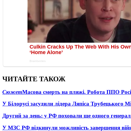
ЧИТАЙТЕ ТАКОЖ
Сюжет
Масова смерть на пляжі. Робота ППО Росі
У Білорусі засудили лідера Ляпіса Трубецького М
Другий за день: у РФ поховали ще одного генерал
У МЗС РФ відкинули можливість завершення вій