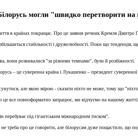
 Білорусь могли "швидко перетворити на
життя в країнах покращає. Про це заявив речник Кремля Дмитро 
 збільшиться стабільності і дружелюбності. Поки що тенденція, щ
ва, вони розвивалися "за різними темпами", були й розбіжності.
русь – це суверенна країна і Лукашенко – президент суверенної к
утися, але якою мірою - сказати ніхто не може, тому що "ніхто 
коли це все повноформатно запрацює, ми відчуємо на нашому житті,
н перебуває під гігантським міжнародним тиском".
не треба про це говорити, але білорусам дуже пощастило, що поря