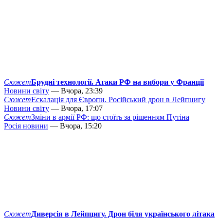
Сюжет
Брудні технології. Атаки РФ на вибори у Франції
Новини світу
— Вчора, 23:39
Сюжет
Ескалація для Європи. Російський дрон в Лейпцигу
Новини світу
— Вчора, 17:07
Сюжет
Зміни в армії РФ: що стоїть за рішенням Путіна
Росія новини
— Вчора, 15:20
Сюжет
Диверсія в Лейпцигу. Дрон біля українського літака