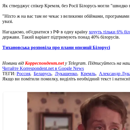
Як стверджує спікер Кремля, без Росії Білорусь могли "швидко п
"Ніхто ж на вас там не чекає з великими обіймами, програмами 
увазі.
Нагадаємо, об'єднатися з РФ в одну країну
хочуть тільки 6% біл
держави. Такий варіант підтримують понад 40% білорусів.
Тихановська розповіла про плани опозиції Білорусі
Новини від
Корреспондент.net
у Telegram. Підписуйтесь на на
Читайте Korrespondent.net в Google News
ТЕГИ:
Россия
,
Беларусь
,
Лукашенко
,
Кремль
,
Александр Лук
Якщо ви помітили помилку, виділіть необхідний текст і натисніт