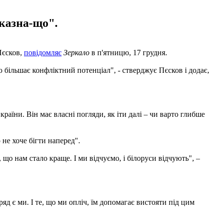
 казна-що".
Пєсков,
повідомляє
Зеркало
в п'ятницю, 17 грудня.
о більшає конфліктний потенціал", - стверджує Пєсков і додає,
раїни. Він має власні погляди, як іти далі – чи варто глибше
не хоче бігти наперед".
 що нам стало краще. І ми відчуємо, і білоруси відчують", –
д є ми. І те, що ми опліч, їм допомагає вистояти під цим