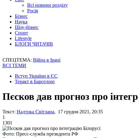
Всі новини розділу
Росія
Бізнес
Наука
Шоу-бізнес
Спорт
Lifestyle
БЛОГИ ЧИТАЧІВ
СПЕЦТЕМА:
Війна в Ірані
ВСІ ТЕМИ
Вступ України в ЄС
Теракт в Барселоні
Пєсков дав прогноз про інтегр
Текст:
Надтока Світлана
, 17 грудня 2021, 20:35
1
1301
Фото: Пресс-служба президента РФ