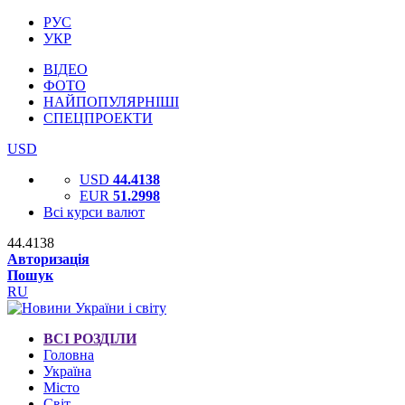
РУС
УКР
ВІДЕО
ФОТО
НАЙПОПУЛЯРНІШІ
СПЕЦПРОЕКТИ
USD
USD
44.4138
EUR
51.2998
Всі курси валют
44.4138
Авторизація
Пошук
RU
ВСІ РОЗДІЛИ
Головна
Україна
Місто
Світ