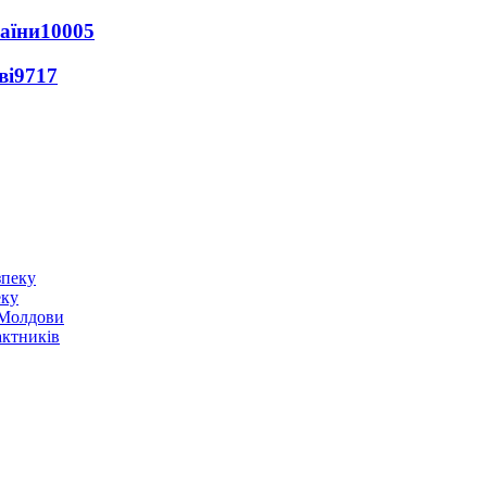
раїни
10005
ві
9717
еку
о Молдови
актників