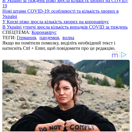
В Україні за тиждень різко зросла кількість хворих на COVID-
19
Нові штами COVID-19: особливості та кількість хворих в
Україні
У Києві різко зросла кількість хворих на коронавірус
В Україні утричі зросла кількість випадків COVID за тиждень
СПЕЦТЕМА:
Коронавірус
ТЕГИ:
Германия
,
пандемия
,
волна
Якщо ви помітили помилку, виділіть необхідний текст і
натисніть Ctrl + Enter, щоб повідомити про це редакцію.