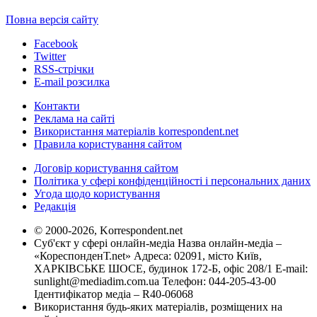
Повна версія сайту
Facebook
Twitter
RSS-стрічки
E-mail розсилка
Контакти
Реклама на сайті
Використання матеріалів korrespondent.net
Правила користування сайтом
Договір користування сайтом
Політика у сфері конфіденційності і персональних даних
Угода щодо користування
Редакція
© 2000-2026, Korrespondent.net
Суб'єкт у сфері онлайн-медіа Назва онлайн-медіа –
«КореспонденТ.net» Адреса: 02091, місто Київ,
ХАРКІВСЬКЕ ШОСЕ, будинок 172-Б, офіс 208/1 E-mail:
sunlight@mediadim.com.ua
Телефон: 044-205-43-00
Ідентифікатор медіа – R40-06068
Використання будь-яких матеріалів, розміщених на