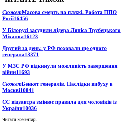
Сюжет
Масова смерть на пляжі. Робота ППО
Росії
16456
У Білорусі засудили лідера Ляпіса Трубецького
Міхалка
16123
Другий за день: у РФ поховали ще одного
генерала
13371
У МЗС РФ відкинули можливість завершення
війни
11693
Сюжет
Бенкет генералів. Наслідки вибуху в
Москві
10841
ЄС відзавтра змінює правила для чоловіків із
України
10036
Читати коментарі