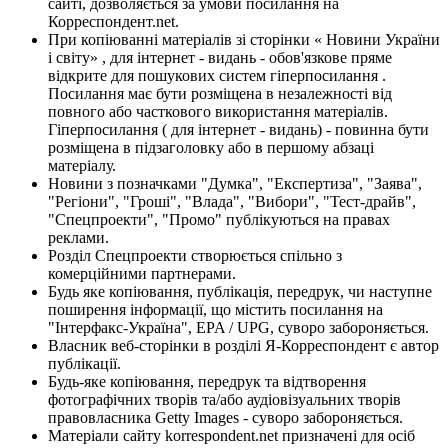
сайті, дозволяється за умови посилання на
Корреспондент.net.
При копіюванні матеріалів зі сторінки « Новини України
і світу» , для інтернет - видань - обов'язкове пряме
відкрите для пошукових систем гіперпосилання .
Посилання має бути розміщена в незалежності від
повного або часткового використання матеріалів.
Гіперпосилання ( для інтернет - видань) - повинна бути
розміщена в підзаголовку або в першому абзаці
матеріалу.
Новини з позначками "Думка", "Експертиза", "Заява",
"Регіони", "Гроші", "Влада", "Вибори", "Тест-драйв",
"Спецпроекти", "Промо" публікуються на правах
реклами.
Розділ Спецпроекти створюється спільно з
комерційними партнерами.
Будь яке копіювання, публікація, передрук, чи наступне
поширення інформації, що містить посилання на
"Інтерфакс-Україна", EPA / UPG, суворо забороняється.
Власник веб-сторінки в розділі Я-Корреспондент є автор
публікації.
Будь-яке копіювання, передрук та відтворення
фотографічних творів та/або аудіовізуальних творів
правовласника Getty Images - суворо забороняється.
Матеріали сайту korrespondent.net призначені для осіб