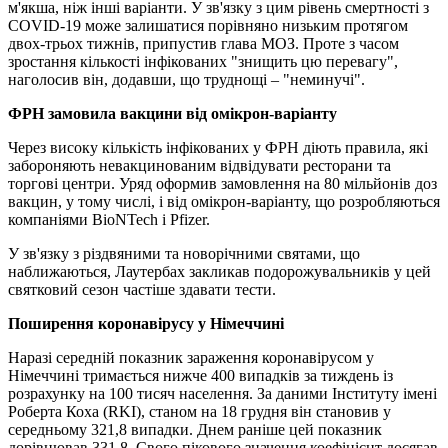
м'якша, ніж інші варіанти. У зв'язку з цим рівень смертності з
COVID-19 може залишатися порівняно низьким протягом
двох-трьох тижнів, припустив глава МОЗ. Проте з часом
зростання кількості інфікованих "знищить цю перевагу",
наголосив він, додавши, що труднощі – "неминучі".
ФРН замовила вакцини від омікрон-варіанту
Через високу кількість інфікованих у ФРН діють правила, які
забороняють невакцинованим відвідувати ресторани та
торгові центри. Уряд оформив замовлення на 80 мільйонів доз
вакцин, у тому числі, і від омікрон-варіанту, що розробляються
компаніями BioNTech і Pfizer.
У зв'язку з різдвяними та новорічними святами, що
наближаються, Лаутербах закликав подорожувальників у цей
святковий сезон частіше здавати тести.
Поширення коронавірусу у Німеччині
Наразі середній показник зараження коронавірусом у
Німеччині тримається нижче 400 випадків за тиждень із
розрахунку на 100 тисяч населення. За даними Інституту імені
Роберта Коха (RKI), станом на 18 грудня він становив у
середньому 321,8 випадки. Днем раніше цей показник
дорівнював 331,8. Свого пікового значення коефіцієнт досягав