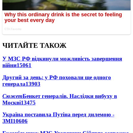
ЧИТАЙТЕ ТАКОЖ
У МЗС РФ відкинули можливість завершення
війни
15061
Другий за день: у РФ поховали ще одного
генерала
13903
Сюжет
Бенкет генералів. Наслідки вибуху в
Москві
13475
Україна поставила Путіна перед дилемою -
ЗМІ
10606