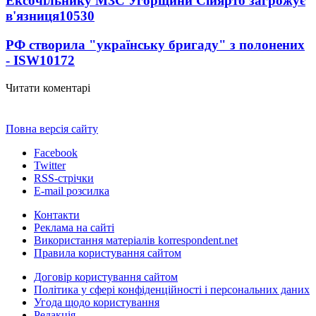
Ексочільнику МЗС Угорщини Сійярто загрожує
в'язниця
10530
РФ створила "українську бригаду" з полонених
- ISW
10172
Читати коментарі
Повна версія сайту
Facebook
Twitter
RSS-стрічки
E-mail розсилка
Контакти
Реклама на сайті
Використання матеріалів korrespondent.net
Правила користування сайтом
Договір користування сайтом
Політика у сфері конфіденційності і персональних даних
Угода щодо користування
Редакція