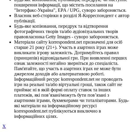
поширення інформації, що містить посилання на
"Інтерфакс-Україна", EPA / UPG, суворо забороняється.
Власник веб-сторінки в розділі Я-Корреспондент є автор
публікації.
Будь-яке копіювання, передрук та відтворення
фотографічних творів та/або аудіовізуальних творів
правовласника Getty Images - суворо забороняється.
Матеріали сайту korrespondent.net призначені для осіб
старше 21 року (21+). Участь в азартних іграх може
викликати ігрову залежність. Дотримуйтесь правил
(принципів) відповідальної гри. При виявленні перших
ознак залежності негайно зверніться до спеціаліста.
Пам'ятайте, що участь в азартних іграх не може бути
джерелом доходів або альтернативою роботі.
Інформаційний ресурс korrespondent.net не проводить
ігри на реальні та/або віртуальні гроші, також сайт не
приймає ні в якій формі оплату ставок та інших
платежів, які пов’язані/можуть бути пов’язані з
азартними іграми, букмекерами чи тоталізаторами. Будь-
які матеріали на інформаційному ресурсі
korrespondent.net публікуються виключно в
інформаційних цілях.
X