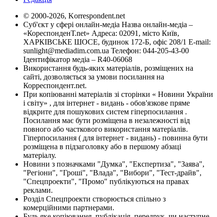
© 2000-2026, Korrespondent.net
Суб'єкт у сфері онлайн-медіа Назва онлайн-медіа –
«КореспонденТ.net» Адреса: 02091, місто Київ,
ХАРКІВСЬКЕ ШОСЕ, будинок 172-Б, офіс 208/1 E-mail:
sunlight@mediadim.com.ua
Телефон: 044-205-43-00
Ідентифікатор медіа – R40-06068
Використання будь-яких матеріалів, розміщених на
сайті, дозволяється за умови посилання на
Корреспондент.net.
При копіюванні матеріалів зі сторінки « Новини України
і світу» , для інтернет - видань - обов'язкове пряме
відкрите для пошукових систем гіперпосилання .
Посилання має бути розміщена в незалежності від
повного або часткового використання матеріалів.
Гіперпосилання ( для інтернет - видань) - повинна бути
розміщена в підзаголовку або в першому абзаці
матеріалу.
Новини з позначками "Думка", "Експертиза", "Заява",
"Регіони", "Гроші", "Влада", "Вибори", "Тест-драйв",
"Спецпроекти", "Промо" публікуються на правах
реклами.
Розділ Спецпроекти створюється спільно з
комерційними партнерами.
Будь яке копіювання, публікація, передрук, чи наступне