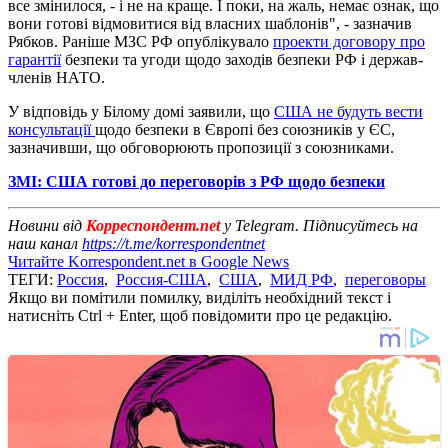
все змінилося, - і не на краще. І поки, на жаль, немає ознак, що
вони готові відмовитися від власних шаблонів", - зазначив
Рябков. Раніше МЗС РФ опублікувало
проекти договору про
гарантії
безпеки та угоди щодо заходів безпеки РФ і держав-
членів НАТО.
У відповідь у Білому домі заявили, що
США не будуть вести
консультації
щодо безпеки в Європі без союзників у ЄС,
зазначивши, що обговорюють пропозиції з союзниками.
ЗМІ: США готові до переговорів з РФ щодо безпеки
Новини від
Корреспондент.net
у Telegram. Підписуйтесь на
наш канал
https://t.me/korrespondentnet
Читайте Korrespondent.net в Google News
ТЕГИ:
Россия
,
Россия-США
,
США
,
МИД РФ
,
переговоры
Якщо ви помітили помилку, виділіть необхідний текст і
натисніть Ctrl + Enter, щоб повідомити про це редакцію.