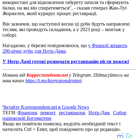
використані для відновлення табурету шпиля та сформують
балки, на які він спиратиметься", - сказав генерал Жан-Луї
Жоржелен, який курирує процес реставрації.
Він зазначив, що наступної весни ці дуби будуть направлені
теслям, які проведуть складання, а у 2023 році – монтаж у
соборі.
Нагадаємо, у березні повідомлялося, що
у Франції зрізають
200-річні дуби для Нотр-Дама
.
У Нотр-Дамі готові розпочати реставрацію після пожежі
Новини від
Корреспондент.net
у Telegram. Підписуйтесь на
наш канал
https://t.me/korrespondentnet
Читайте Korrespondent.net в Google News
ТЕГИ:
Франция
,
ремонт
,
реставрация
,
Нотр-Дам
,
Собор
парижской Богоматери
Якщо ви помітили помилку, виділіть необхідний текст і
натисніть Ctrl + Enter, щоб повідомити про це редакцію.