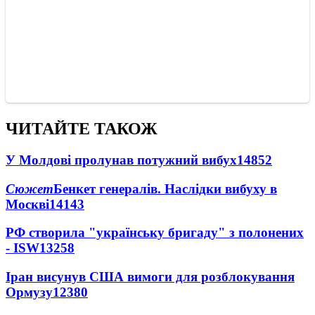
ЧИТАЙТЕ ТАКОЖ
У Молдові пролунав потужний вибух
14852
Сюжет
Бенкет генералів. Наслідки вибуху в
Москві
14143
РФ створила "українську бригаду" з полонених
- ISW
13258
Іран висунув США вимоги для розблокування
Ормузу
12380