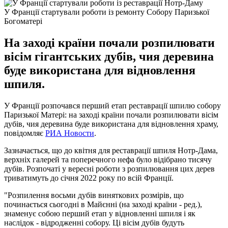
У Франції стартували роботи із ремонту Собору Паризької
Богоматері
На заході країни почали розпилювати
вісім гігантських дубів, чия деревина
буде використана для відновлення
шпиля.
У Франції розпочався перший етап реставрації шпилю собору
Паризької Матері: на заході країни почали розпилювати вісім
дубів, чия деревина буде використана для відновлення храму,
повідомляє
РИА Новости
.
Зазначається, що до квітня для реставрації шпиля Нотр-Дама,
верхніх галерей та поперечного нефа було відібрано тисячу
дубів. Розпочаті у вересні роботи з розпилювання цих дерев
триватимуть до січня 2022 року по всій Франції.
"Розпилення восьми дубів виняткових розмірів, що
починається сьогодні в Майєнні (на заході країни - ред.),
знаменує собою перший етап у відновленні шпиля і як
наслідок - відродженні собору. Ці вісім дубів будуть