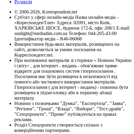
Редакція
© 2000-2026, Korrespondent.net
Суб'єкт у сфері онлайн-медіа Назва онлайн-медіа –
«КореспонденТ.net» Адреса: 02091, місто Київ,
ХАРКІВСЬКЕ ШОСЕ, будинок 172-Б, офіс 208/1 E-mail:
sunlight@mediadim.com.ua
Телефон: 044-205-43-00
Ідентифікатор медіа – R40-06068
Використання будь-яких матеріалів, розміщених на
сайті, дозволяється за умови посилання на
Корреспондент.net.
При копіюванні матеріалів зі сторінки « Новини України
і світу» , для інтернет - видань - обов'язкове пряме
відкрите для пошукових систем гіперпосилання .
Посилання має бути розміщена в незалежності від
повного або часткового використання матеріалів.
Гіперпосилання ( для інтернет - видань) - повинна бути
розміщена в підзаголовку або в першому абзаці
матеріалу.
Новини з позначками "Думка", "Експертиза", "Заява",
"Регіони", "Гроші", "Влада", "Вибори", "Тест-драйв",
"Спецпроекти", "Промо" публікуються на правах
реклами.
Розділ Спецпроекти створюється спільно з
комерційними партнерами.