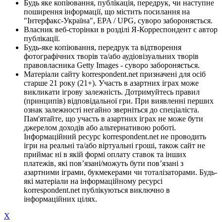
Будь яке копіювання, публікація, передрук, чи наступне
поширення інформації, що містить посилання на
"Інтерфакс-Україна", EPA / UPG, суворо забороняється.
Власник веб-сторінки в розділі Я-Корреспондент є автор
публікації.
Будь-яке копіювання, передрук та відтворення
фотографічних творів та/або аудіовізуальних творів
правовласника Getty Images - суворо забороняється.
Матеріали сайту korrespondent.net призначені для осіб
старше 21 року (21+). Участь в азартних іграх може
викликати ігрову залежність. Дотримуйтесь правил
(принципів) відповідальної гри. При виявленні перших
ознак залежності негайно зверніться до спеціаліста.
Пам'ятайте, що участь в азартних іграх не може бути
джерелом доходів або альтернативою роботі.
Інформаційний ресурс korrespondent.net не проводить
ігри на реальні та/або віртуальні гроші, також сайт не
приймає ні в якій формі оплату ставок та інших
платежів, які пов’язані/можуть бути пов’язані з
азартними іграми, букмекерами чи тоталізаторами. Будь-
які матеріали на інформаційному ресурсі
korrespondent.net публікуються виключно в
інформаційних цілях.
X