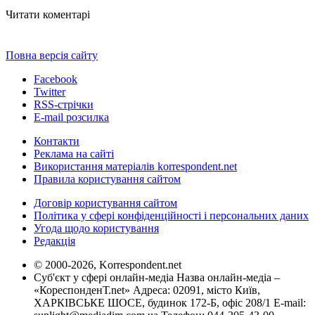
Читати коментарі
Повна версія сайту
Facebook
Twitter
RSS-стрічки
E-mail розсилка
Контакти
Реклама на сайті
Використання матеріалів korrespondent.net
Правила користування сайтом
Договір користування сайтом
Політика у сфері конфіденційності і персональних даних
Угода щодо користування
Редакція
© 2000-2026, Korrespondent.net
Суб'єкт у сфері онлайн-медіа Назва онлайн-медіа –
«КореспонденТ.net» Адреса: 02091, місто Київ,
ХАРКІВСЬКЕ ШОСЕ, будинок 172-Б, офіс 208/1 E-mail: