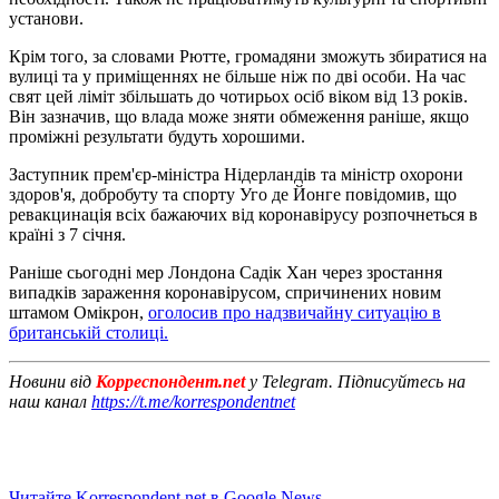
установи.
Крім того, за словами Рютте, громадяни зможуть збиратися на
вулиці та у приміщеннях не більше ніж по дві особи. На час
свят цей ліміт збільшать до чотирьох осіб віком від 13 років.
Він зазначив, що влада може зняти обмеження раніше, якщо
проміжні результати будуть хорошими.
Заступник прем'єр-міністра Нідерландів та міністр охорони
здоров'я, добробуту та спорту Уго де Йонге повідомив, що
ревакцинація всіх бажаючих від коронавірусу розпочнеться в
країні з 7 січня.
Раніше сьогодні мер Лондона Садік Хан через зростання
випадків зараження коронавірусом, спричинених новим
штамом Омікрон,
оголосив про надзвичайну ситуацію в
британській столиці.
Новини від
Корреспондент.net
у Telegram. Підписуйтесь на
наш канал
https://t.me/korrespondentnet
Читайте Korrespondent.net в Google News