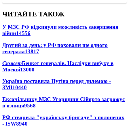
ЧИТАЙТЕ ТАКОЖ
У МЗС РФ відкинули можливість завершення
війни
14556
Другий за день: у РФ поховали ще одного
генерала
13817
Сюжет
Бенкет генералів. Наслідки вибуху в
Москві
13000
Україна поставила Путіна перед дилемою -
ЗМІ
10440
Ексочільнику МЗС Угорщини Сійярто загрожує
в'язниця
9568
РФ створила "українську бригаду" з полонених
- ISW
8940