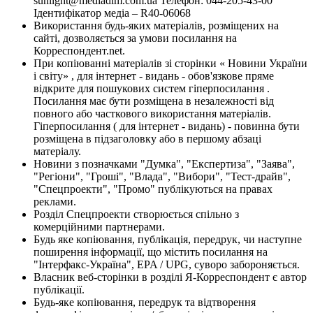
sunlight@mediadim.com.ua
Телефон: 044-205-43-00
Ідентифікатор медіа – R40-06068
Використання будь-яких матеріалів, розміщених на
сайті, дозволяється за умови посилання на
Корреспондент.net.
При копіюванні матеріалів зі сторінки « Новини України
і світу» , для інтернет - видань - обов'язкове пряме
відкрите для пошукових систем гіперпосилання .
Посилання має бути розміщена в незалежності від
повного або часткового використання матеріалів.
Гіперпосилання ( для інтернет - видань) - повинна бути
розміщена в підзаголовку або в першому абзаці
матеріалу.
Новини з позначками "Думка", "Експертиза", "Заява",
"Регіони", "Гроші", "Влада", "Вибори", "Тест-драйв",
"Спецпроекти", "Промо" публікуються на правах
реклами.
Розділ Спецпроекти створюється спільно з
комерційними партнерами.
Будь яке копіювання, публікація, передрук, чи наступне
поширення інформації, що містить посилання на
"Інтерфакс-Україна", EPA / UPG, суворо забороняється.
Власник веб-сторінки в розділі Я-Корреспондент є автор
публікації.
Будь-яке копіювання, передрук та відтворення