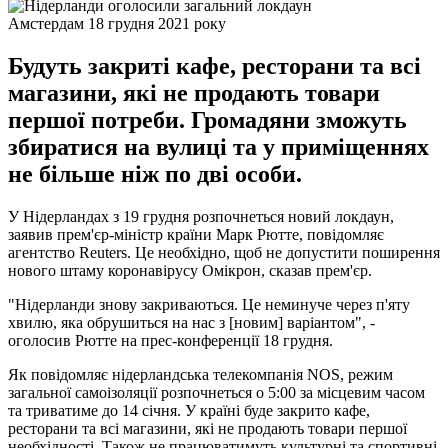
Амстердам 18 грудня 2021 року
Будуть закриті кафе, ресторани та всі
магазини, які не продають товари
першої потреби. Громадяни зможуть
збиратися на вулиці та у приміщеннях
не більше ніж по дві особи.
У Нідерландах з 19 грудня розпочнеться новий локдаун,
заявив прем'єр-міністр країни Марк Рютте, повідомляє
агентство Reuters. Це необхідно, щоб не допустити поширення
нового штаму коронавірусу Омікрон, сказав прем'єр.
"Нідерланди знову закриваються. Це неминуче через п'яту
хвилю, яка обрушиться на нас з [новим] варіантом", -
оголосив Рютте на прес-конференції 18 грудня.
Як повідомляє нідерландська телекомпанія NOS, режим
загальної самоізоляції розпочнеться о 5:00 за місцевим часом
та триватиме до 14 січня. У країні буде закрито кафе,
ресторани та всі магазини, які не продають товари першої
необхідності. Також не працюватимуть культурні та спортивні