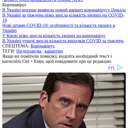
Коронавірус
В Україні вперше виявили новий варіант коронавірусу Цикада
В Україні за тиждень різко зросла кількість хворих на COVID-
19
Нові штами COVID-19: особливості та кількість хворих в
Україні
У Києві різко зросла кількість хворих на коронавірус
В Україні утричі зросла кількість випадків COVID за тиждень
СПЕЦТЕМА:
Коронавірус
ТЕГИ:
Нидерланды
,
карантин
Якщо ви помітили помилку, виділіть необхідний текст і
натисніть Ctrl + Enter, щоб повідомити про це редакцію.