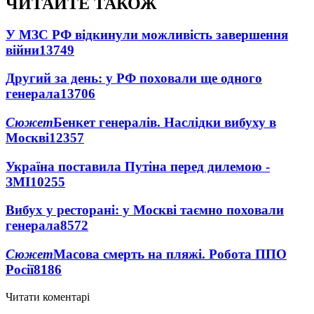
ЧИТАЙТЕ ТАКОЖ
У МЗС РФ відкинули можливість завершення
війни
13749
Другий за день: у РФ поховали ще одного
генерала
13706
Сюжет
Бенкет генералів. Наслідки вибуху в
Москві
12357
Україна поставила Путіна перед дилемою -
ЗМІ
10255
Вибух у ресторані: у Москві таємно поховали
генерала
8572
Сюжет
Масова смерть на пляжі. Робота ППО
Росії
8186
Читати коментарі