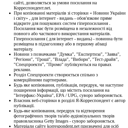
сайті, дозволяється за умови посилання на
Корреспондент.net.
При копіюванні матеріалів зі сторінки « Новини України
і світу» , для інтернет - видань - обов'язкове пряме
відкрите для пошукових систем гіперпосилання .
Посилання має бути розміщена в незалежності від
повного або часткового використання матеріалів.
Гіперпосилання ( для інтернет - видань) - повинна бути
розміщена в підзаголовку або в першому абзаці
матеріалу.
Новини з позначками "Думка", "Експертиза", "Заява",
"Регіони", "Гроші", "Влада", "Вибори", "Тест-драйв",
"Спецпроекти", "Промо" публікуються на правах
реклами.
Розділ Спецпроекти створюється спільно з
комерційними партнерами.
Будь яке копіювання, публікація, передрук, чи наступне
поширення інформації, що містить посилання на
"Інтерфакс-Україна", EPA / UPG, суворо забороняється.
Власник веб-сторінки в розділі Я-Корреспондент є автор
публікації.
Будь-яке копіювання, передрук та відтворення
фотографічних творів та/або аудіовізуальних творів
правовласника Getty Images - суворо забороняється.
Матеріали сайту korrespondent.net призначені для осіб