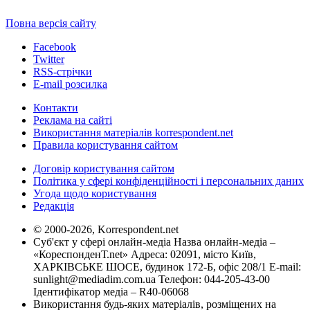
Повна версія сайту
Facebook
Twitter
RSS-стрічки
E-mail розсилка
Контакти
Реклама на сайті
Використання матеріалів korrespondent.net
Правила користування сайтом
Договір користування сайтом
Політика у сфері конфіденційності і персональних даних
Угода щодо користування
Редакція
© 2000-2026, Korrespondent.net
Суб'єкт у сфері онлайн-медіа Назва онлайн-медіа –
«КореспонденТ.net» Адреса: 02091, місто Київ,
ХАРКІВСЬКЕ ШОСЕ, будинок 172-Б, офіс 208/1 E-mail:
sunlight@mediadim.com.ua
Телефон: 044-205-43-00
Ідентифікатор медіа – R40-06068
Використання будь-яких матеріалів, розміщених на