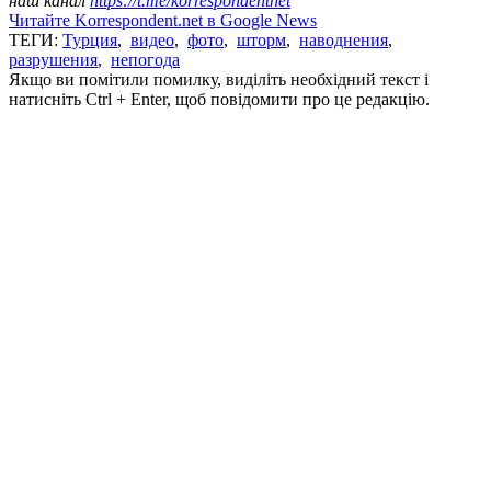
наш канал
https://t.me/korrespondentnet
Читайте Korrespondent.net в Google News
ТЕГИ:
Турция
,
видео
,
фото
,
шторм
,
наводнения
,
разрушения
,
непогода
Якщо ви помітили помилку, виділіть необхідний текст і
натисніть Ctrl + Enter, щоб повідомити про це редакцію.