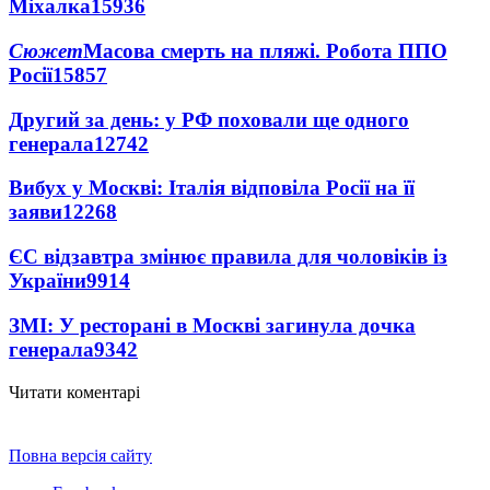
Міхалка
15936
Сюжет
Масова смерть на пляжі. Робота ППО
Росії
15857
Другий за день: у РФ поховали ще одного
генерала
12742
Вибух у Москві: Італія відповіла Росії на її
заяви
12268
ЄС відзавтра змінює правила для чоловіків із
України
9914
ЗМІ: У ресторані в Москві загинула дочка
генерала
9342
Читати коментарі
Повна версія сайту