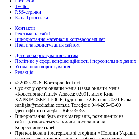
Facebook
Twitter
RSS-стрічки
E-mail розсилка
Контакти
Реклама на сайті
Використання матеріалів korrespondent.net
Правила користування сайтом
Договір користування сайтом
Політика у сфері конфіденційності і персональних даних
Угода щодо користування
Редакція
© 2000-2026, Korrespondent.net
Суб'єкт у сфері онлайн-медіа Назва онлайн-медіа –
«КореспонденТ.net» Адреса: 02091, місто Київ,
ХАРКІВСЬКЕ ШОСЕ, будинок 172-Б, офіс 208/1 E-mail:
sunlight@mediadim.com.ua
Телефон: 044-205-43-00
Ідентифікатор медіа – R40-06068
Використання будь-яких матеріалів, розміщених на
сайті, дозволяється за умови посилання на
Корреспондент.net.
При копіюванні матеріалів зі сторінки « Новини України
і світу» , для інтернет - видань - обов'язкове пряме