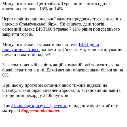
Минулого тижня Центробанк Туреччини знизив одну із
ключових ставок з 15% до 14%.
Через падіння національної валюти продовжується зниження
індексів Стамбульської біржі. Як свідчать дані торгів,
основний індекс BIST100 втрачає 7,11% рівня попереднього
закриття торгів.
Минулого тижня автоматична система
BIST двічі
призупиняла торги
акціями та ф'ючерсами, коли котирування
почали падати понад 5%
Загалом за день більшість акцій компаній, які торгуються на
біржі, втратили в ціні. Деякі активи подешевшали більш як на
8%.
При цьому протягом останніх двох тижнів індекси на
Стамбульській біржі впевнено зростали, встановивши навіть
історичний рекорд у 2406 пунктів.
Про
фінансову кризу в Туреччині
та падіння ліри читайте у
матеріалі
Корреспондент.net.