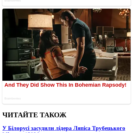
ЧИТАЙТЕ ТАКОЖ
У Білорусі засудили лідера Ляпіса Трубецького