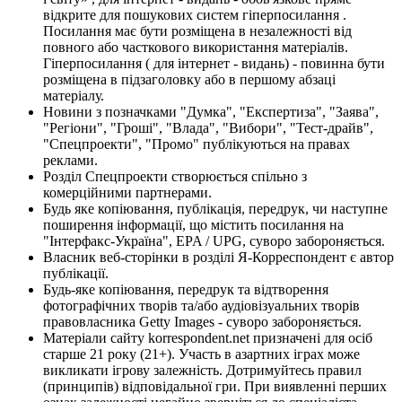
відкрите для пошукових систем гіперпосилання .
Посилання має бути розміщена в незалежності від
повного або часткового використання матеріалів.
Гіперпосилання ( для інтернет - видань) - повинна бути
розміщена в підзаголовку або в першому абзаці
матеріалу.
Новини з позначками "Думка", "Експертиза", "Заява",
"Регіони", "Гроші", "Влада", "Вибори", "Тест-драйв",
"Спецпроекти", "Промо" публікуються на правах
реклами.
Розділ Спецпроекти створюється спільно з
комерційними партнерами.
Будь яке копіювання, публікація, передрук, чи наступне
поширення інформації, що містить посилання на
"Інтерфакс-Україна", EPA / UPG, суворо забороняється.
Власник веб-сторінки в розділі Я-Корреспондент є автор
публікації.
Будь-яке копіювання, передрук та відтворення
фотографічних творів та/або аудіовізуальних творів
правовласника Getty Images - суворо забороняється.
Матеріали сайту korrespondent.net призначені для осіб
старше 21 року (21+). Участь в азартних іграх може
викликати ігрову залежність. Дотримуйтесь правил
(принципів) відповідальної гри. При виявленні перших