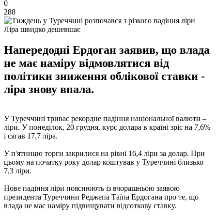
0
288
Ліра швидко дешевшає
Напередодні Ердоган заявив, що влада
не має наміру відмовлятися від
політики зниження облікової ставки -
ліра знову впала.
У Туреччині триває рекордне падіння національної валюти –
ліри. У понеділок, 20 грудня, курс долара в країні зріс на 7,6%
і сягав 17,7 ліра.
У п'ятницю торги закрилися на рівні 16,4 ліри за долар. При
цьому на початку року долар коштував у Туреччині близько
7,3 ліри.
Нове падіння ліри пояснюють із вчорашньою заявою
президента Туреччини Реджепа Таїпа Ердогана про те, що
влада не має наміру підвищувати відсоткову ставку.