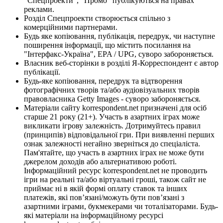
"Спецпроекти", "Промо" публікуються на правах
реклами.
Розділ Спецпроекти створюється спільно з
комерційними партнерами.
Будь яке копіювання, публікація, передрук, чи наступне
поширення інформації, що містить посилання на
"Інтерфакс-Україна", EPA / UPG, суворо забороняється.
Власник веб-сторінки в розділі Я-Корреспондент є автор
публікації.
Будь-яке копіювання, передрук та відтворення
фотографічних творів та/або аудіовізуальних творів
правовласника Getty Images - суворо забороняється.
Матеріали сайту korrespondent.net призначені для осіб
старше 21 року (21+). Участь в азартних іграх може
викликати ігрову залежність. Дотримуйтесь правил
(принципів) відповідальної гри. При виявленні перших
ознак залежності негайно зверніться до спеціаліста.
Пам'ятайте, що участь в азартних іграх не може бути
джерелом доходів або альтернативою роботі.
Інформаційний ресурс korrespondent.net не проводить
ігри на реальні та/або віртуальні гроші, також сайт не
приймає ні в якій формі оплату ставок та інших
платежів, які пов’язані/можуть бути пов’язані з
азартними іграми, букмекерами чи тоталізаторами. Будь-
які матеріали на інформаційному ресурсі