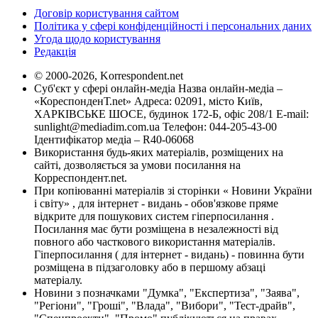
Договір користування сайтом
Політика у сфері конфіденційності і персональних даних
Угода щодо користування
Редакція
© 2000-2026, Korrespondent.net
Суб'єкт у сфері онлайн-медіа Назва онлайн-медіа –
«КореспонденТ.net» Адреса: 02091, місто Київ,
ХАРКІВСЬКЕ ШОСЕ, будинок 172-Б, офіс 208/1 E-mail:
sunlight@mediadim.com.ua
Телефон: 044-205-43-00
Ідентифікатор медіа – R40-06068
Використання будь-яких матеріалів, розміщених на
сайті, дозволяється за умови посилання на
Корреспондент.net.
При копіюванні матеріалів зі сторінки « Новини України
і світу» , для інтернет - видань - обов'язкове пряме
відкрите для пошукових систем гіперпосилання .
Посилання має бути розміщена в незалежності від
повного або часткового використання матеріалів.
Гіперпосилання ( для інтернет - видань) - повинна бути
розміщена в підзаголовку або в першому абзаці
матеріалу.
Новини з позначками "Думка", "Експертиза", "Заява",
"Регіони", "Гроші", "Влада", "Вибори", "Тест-драйв",