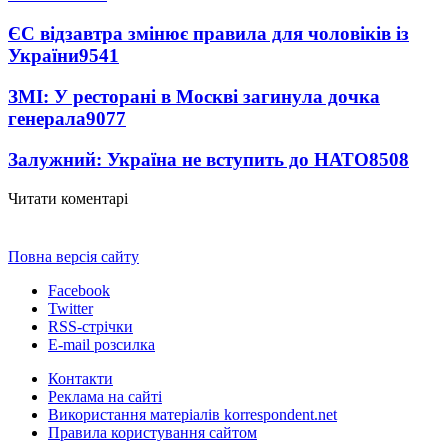
ЄС відзавтра змінює правила для чоловіків із
України
9541
ЗМІ: У ресторані в Москві загинула дочка
генерала
9077
Залужний: Україна не вступить до НАТО
8508
Читати коментарі
Повна версія сайту
Facebook
Twitter
RSS-стрічки
E-mail розсилка
Контакти
Реклама на сайті
Використання матеріалів korrespondent.net
Правила користування сайтом