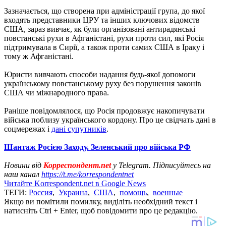
Зазначається, що створена при адміністрації група, до якої
входять представники ЦРУ та інших ключових відомств
США, зараз вивчає, як були організовані антирадянські
повстанські рухи в Афганістані, рухи проти сил, які Росія
підтримувала в Сирії, а також проти самих США в Іраку і
тому ж Афганістані.
Юристи вивчають способи надання будь-якої допомоги
українському повстанському руху без порушення законів
США чи міжнародного права.
Раніше повідомлялося, що Росія продовжує накопичувати
війська поблизу українського кордону. Про це свідчать дані в
соцмережах і
дані супутників
.
Шантаж Росією Заходу. Зеленський про війська РФ
Новини від
Корреспондент.net
у Telegram. Підписуйтесь на
наш канал
https://t.me/korrespondentnet
Читайте Korrespondent.net в Google News
ТЕГИ:
Россия
,
Украина
,
США
,
помощь
,
военные
Якщо ви помітили помилку, виділіть необхідний текст і
натисніть Ctrl + Enter, щоб повідомити про це редакцію.