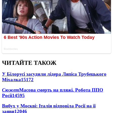
ЧИТАЙТЕ ТАКОЖ
У Білорусі засудили лідера Ляпіса Трубецького
Міхалка
15172
Сюжет
Масова смерть на пляжі. Робота ППО
Росії
14595
Вибух у Москві: Італія відповіла Росії на її
заяви
12046