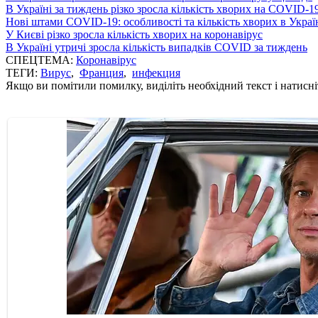
В Україні за тиждень різко зросла кількість хворих на COVID-1
Нові штами COVID-19: особливості та кількість хворих в Украї
У Києві різко зросла кількість хворих на коронавірус
В Україні утричі зросла кількість випадків COVID за тиждень
СПЕЦТЕМА:
Коронавірус
ТЕГИ:
Вирус
,
Франция
,
инфекция
Якщо ви помітили помилку, виділіть необхідний текст і натисніт