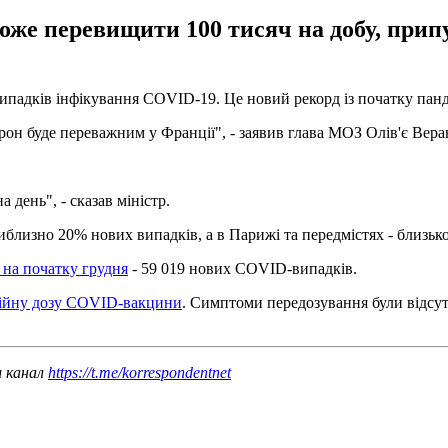
може перевищити 100 тисяч на добу, при
випадків інфікування COVID-19. Це новий рекорд із початку панд
он буде переважним у Франції", - заявив глава МОЗ Олів'є Вера
день", - сказав міністр.
близно 20% нових випадків, а в Парижі та передмістях - близьк
а на початку грудня
- 59 019 нових COVID-випадків.
війну дозу COVID-вакцини
. Симптоми передозування були відсутн
ш канал
https://t.me/korrespondentnet