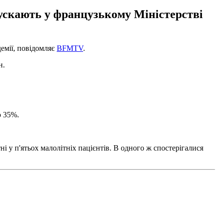
пускають у французькому Міністерстві
емії, повідомляє
BFMTV
.
н.
о 35%.
і у п'ятьох малолітніх пацієнтів. В одного ж спостерігалися