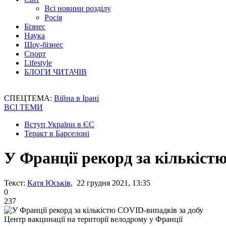
Всі новини розділу
Росія
Бізнес
Наука
Шоу-бізнес
Спорт
Lifestyle
БЛОГИ ЧИТАЧІВ
СПЕЦТЕМА:
Війна в Ірані
ВСІ ТЕМИ
Вступ України в ЄС
Теракт в Барселоні
У Франції рекорд за кількіст
Текст:
Катя Юськів
, 22 грудня 2021, 13:35
0
237
Центр вакцинації на території велодрому у Франції