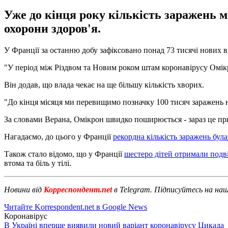
Уже до кінця року кількість заражень 
охорони здоров'я.
У Франції за останню добу зафіксовано понад 73 тисячі нових 
"У період між Різдвом та Новим роком штам коронавірусу Омікр
Він додав, що влада чекає на ще більшу кількість хворих.
"До кінця місяця ми перевищимо позначку 100 тисяч заражень на 
За словами Верана, Омікрон швидко поширюється - зараз це при
Нагадаємо, до цього у Франції
рекордна кількість заражень бул
Також стало відомо, що у Франції
шестеро дітей отримали под
втома та біль у тілі.
Новини від
Корреспондент.net
в Telegram. Підписуйтесь на на
Читайте Korrespondent.net в Google News
Коронавірус
В Україні вперше виявили новий варіант коронавірусу Цикада