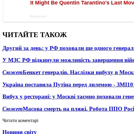
ЧИТАЙТЕ ТАКОЖ
Другий за день: у РФ поховали ще одного генерал
У МЗС РФ відкинули можливість завершення вій
Сюжет
Бенкет генералів. Наслідки вибуху в Моск
Україна поставила Путіна перед дилемою - ЗМІ
10
Вибух у ресторані: у Москві таємно поховали ген
Сюжет
Масова смерть на пляжі. Робота ППО Росі
Читати коментарі
Новини світу