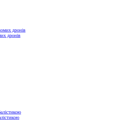
мих дронів
балістикою