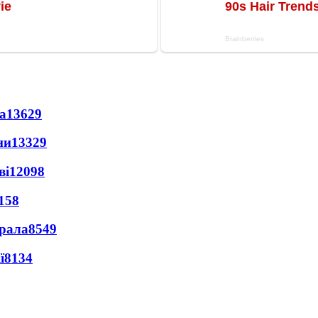
а
13629
ни
13329
ві
12098
158
ерала
8549
ї
8134