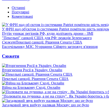
Останні
Популярні
Коментовані
У ФРН над об'єктом із системами Patriot помітили шість невідо
Путін уникає регіонів РФ, куди долітають дрони - ЗМІ
"Пекельні" санкції США для РФ: реакція Зеленського
Сюжет
Пекельні санкції. Рішення Сената США
Ексочільнику МЗС Угорщини Сійярто загрожує в'язниця
Сюжети
Вторгнення Росії в Україну. Онлайн
Пекельні санкції. Рішення Сената США
Війна на Близькому Сході. Онлайн
"Полювати на лучника, а не на стрілу". Як Україні боротись з 
Загадковий звук вибуху налякав Москву: що це було