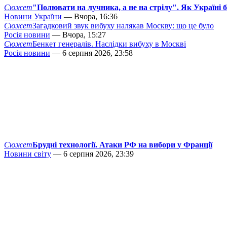
Сюжет
"Полювати на лучника, а не на стрілу". Як Україні 
Новини України
— Вчора, 16:36
Сюжет
Загадковий звук вибуху налякав Москву: що це було
Росія новини
— Вчора, 15:27
Сюжет
Бенкет генералів. Наслідки вибуху в Москві
Росія новини
— 6 серпня 2026, 23:58
Сюжет
Брудні технології. Атаки РФ на вибори у Франції
Новини світу
— 6 серпня 2026, 23:39