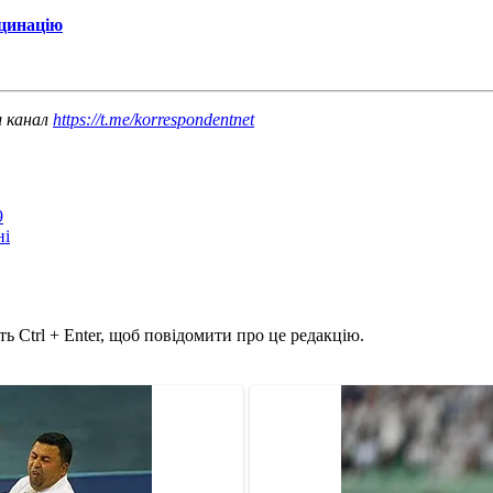
кцинацію
ш канал
https://t.me/korrespondentnet
9
ні
ь Ctrl + Enter, щоб повідомити про це редакцію.