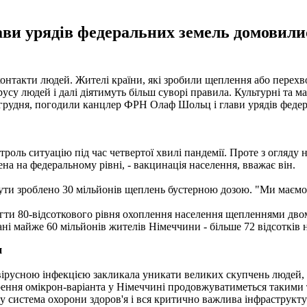
и урядів федеральних земель домовилися
контакти людей. Жителі країни, які зробили щеплення або перех
усу людей і далі діятимуть більш суворі правила. Культурні та ма
21 грудня, погодили канцлер ФРН Олаф Шольц і глави урядів феде
роль ситуацію під час четвертої хвилі пандемії. Проте з огляду 
лена на федеральному рівні, - вакцинація населення, вважає він.
ути зроблено 30 мільйонів щеплень бустерною дозою. "Ми маємо за
гти 80-відсоткового рівня охоплення населення щепленнями двом
і майже 60 мільйонів жителів Німеччини - більше 72 відсотків 
и
авірусною інфекцією закликала уникати великих скупчень людей, 
ирення омікрон-варіанта у Німеччині продовжуватиметься такими 
адку система охорони здоров'я і вся критично важлива інфраструк