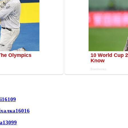
ї
16109
іхалка
16016
а
13099