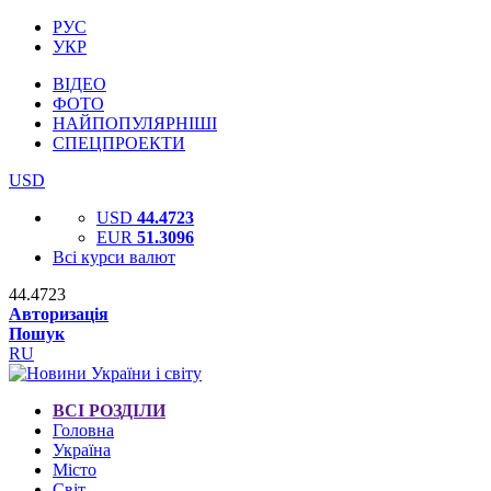
РУС
УКР
ВІДЕО
ФОТО
НАЙПОПУЛЯРНІШІ
СПЕЦПРОЕКТИ
USD
USD
44.4723
EUR
51.3096
Всі курси валют
44.4723
Авторизація
Пошук
RU
ВСІ РОЗДІЛИ
Головна
Україна
Місто
Світ