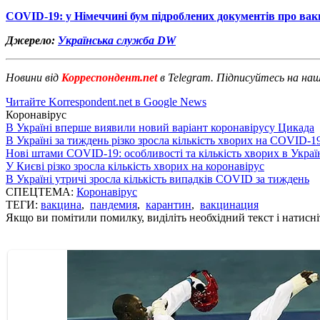
COVID-19: у Німеччині бум підроблених документів про ва
Джерело:
Українська служба DW
Новини від
Корреспондент.net
в Telegram. Підписуйтесь на на
Читайте Korrespondent.net в Google News
Коронавірус
В Україні вперше виявили новий варіант коронавірусу Цикада
В Україні за тиждень різко зросла кількість хворих на COVID-1
Нові штами COVID-19: особливості та кількість хворих в Украї
У Києві різко зросла кількість хворих на коронавірус
В Україні утричі зросла кількість випадків COVID за тиждень
СПЕЦТЕМА:
Коронавірус
ТЕГИ:
вакцина
,
пандемия
,
карантин
,
вакцинация
Якщо ви помітили помилку, виділіть необхідний текст і натисніт