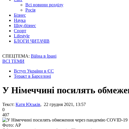
Всі новини розділу
Росія
Бізнес
Наука
Шоу-бізнес
Спорт
Lifestyle
БЛОГИ ЧИТАЧІВ
СПЕЦТЕМА:
Війна в Ірані
ВСІ ТЕМИ
Вступ України в ЄС
Теракт в Барселоні
У Німеччині посилять обмеже
Текст:
Катя Юськів
, 22 грудня 2021, 13:57
0
407
Фото: АР