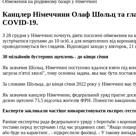
Обмеження на різдвяному базарі у Німеччині
Канцлер Німеччини Олаф Шольц та глав
COVID-19.
З 28 грудня у Німеччині почнуть діяти посилені обмеження на 
зустрічатися групами до 10 осіб, а для нещеплених від коронавір
проводитимуться без глядачів. Відповідні заходи у вівторок, 
30 мільйонів бустерних щеплень - до кінця січня
Як зазначив Шольц, Німеччині поступово вдалося взяти під конт
загроза п'ятої хвилі", тому основна задача, яка має бути постав
За словами Шольца, до кінця січня 2022 року у Німеччині має б
Як зазначив канцлер Німеччини, федеральний уряд прагне дося
дозою щеплені 73,5 відсотка жителів ФРН. Повністю вакцинован
Експерти закликали частіше використовувати експрес-тест
Раніше експертна рада федерального уряду з боротьби з корон
тестами перед зустрічами і під час різдвяних свят. "Якщо пош
або буде на карантині , - підкреслили фахівці. - У такому вип