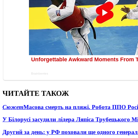
ЧИТАЙТЕ ТАКОЖ
Сюжет
Масова смерть на пляжі. Робота ППО Росі
У Білорусі засудили лідера Ляпіса Трубецького М
Другий за день: у РФ поховали ще одного генерал