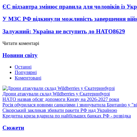
ЄС відзавтра змінює правила для чоловіків із Ук
У МЗС РФ відкинули можливість завершення вій
Залужний: Україна не вступить до НАТО
8629
Читати коментарі
Новини світу
Останні
Популярні
Коментовані
Дрони атакували склад Wildberries у Єкатеринбурзі
НАТО назвав обсяг допомоги Києву на 2026-2027 роки
Росія обурилася новими санкціями і звинуватила Британію у "в
Сікорський закликав збивати ракети РФ над Україною
Кредитна криза вдарила по найбільших банках РФ - розвідка
Сюжети