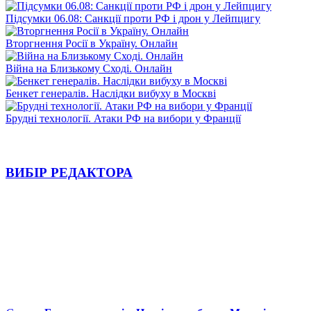
Підсумки 06.08: Санкції проти РФ і дрон у Лейпцигу
Вторгнення Росії в Україну. Онлайн
Війна на Близькому Сході. Онлайн
Бенкет генералів. Наслідки вибуху в Москві
Брудні технології. Атаки РФ на вибори у Франції
ВИБІР РЕДАКТОРА