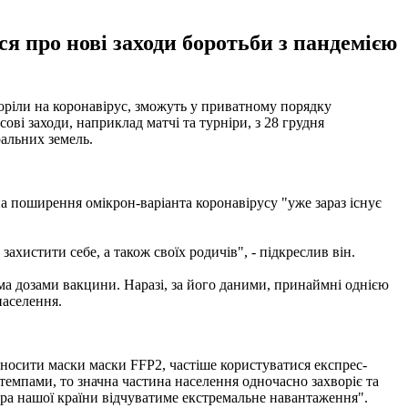
 про нові заходи боротьби з пандемією
воріли на коронавірус, зможуть у приватному порядку
сові заходи, наприклад матчі та турніри, з 28 грудня
ральних земель.
на поширення омікрон-варіанта коронавірусу "уже зараз існує
хистити себе, а також своїх родичів", - підкреслив він.
а дозами вакцини. Наразі, за його даними, принаймні однією
населення.
носити маски маски FFP2, частіше користуватися експрес-
темпами, то значна частина населення одночасно захворіє та
тура нашої країни відчуватиме екстремальне навантаження".