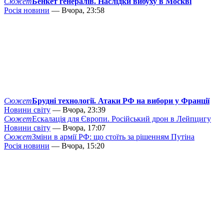
Сюжет
Бенкет генералів. Наслідки вибуху в Москві
Росія новини
— Вчора, 23:58
Сюжет
Брудні технології. Атаки РФ на вибори у Франції
Новини світу
— Вчора, 23:39
Сюжет
Ескалація для Європи. Російський дрон в Лейпцигу
Новини світу
— Вчора, 17:07
Сюжет
Зміни в армії РФ: що стоїть за рішенням Путіна
Росія новини
— Вчора, 15:20