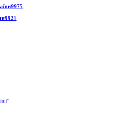
раїни
9975
ни
9921
ійні"