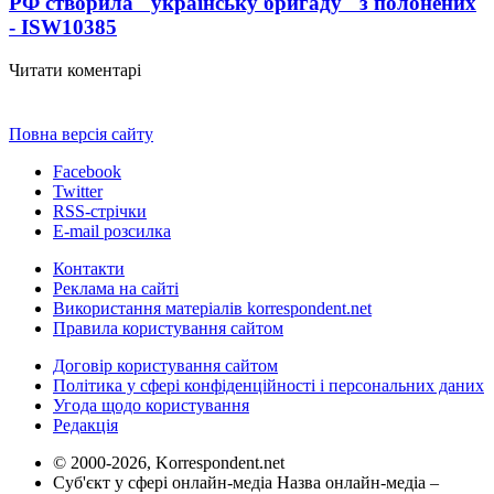
РФ створила "українську бригаду" з полонених
- ISW
10385
Читати коментарі
Повна версія сайту
Facebook
Twitter
RSS-стрічки
E-mail розсилка
Контакти
Реклама на сайті
Використання матеріалів korrespondent.net
Правила користування сайтом
Договір користування сайтом
Політика у сфері конфіденційності і персональних даних
Угода щодо користування
Редакція
© 2000-2026, Korrespondent.net
Суб'єкт у сфері онлайн-медіа Назва онлайн-медіа –