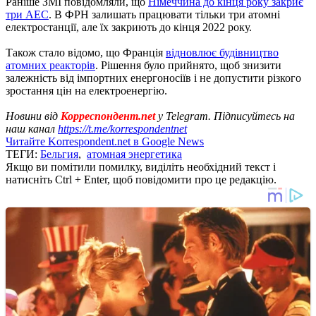
Раніше ЗМІ повідомляли, що
Німеччина до кінця року закриє
три АЕС
. В ФРН залишать працювати тільки три атомні
електростанції, але їх закриють до кінця 2022 року.
Також стало відомо, що Франція
відновлює будівництво
атомних реакторів
. Рішення було прийнято, щоб знизити
залежність від імпортних енергоносіїв і не допустити різкого
зростання цін на електроенергію.
Новини від
Корреспондент.net
у Telegram. Підписуйтесь на
наш канал
https://t.me/korrespondentnet
Читайте Korrespondent.net в Google News
ТЕГИ:
Бельгия
,
атомная энергетика
Якщо ви помітили помилку, виділіть необхідний текст і
натисніть Ctrl + Enter, щоб повідомити про це редакцію.