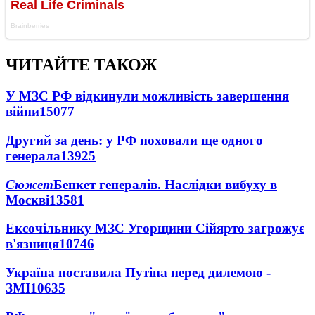
ЧИТАЙТЕ ТАКОЖ
У МЗС РФ відкинули можливість завершення
війни
15077
Другий за день: у РФ поховали ще одного
генерала
13925
Сюжет
Бенкет генералів. Наслідки вибуху в
Москві
13581
Ексочільнику МЗС Угорщини Сійярто загрожує
в'язниця
10746
Україна поставила Путіна перед дилемою -
ЗМІ
10635