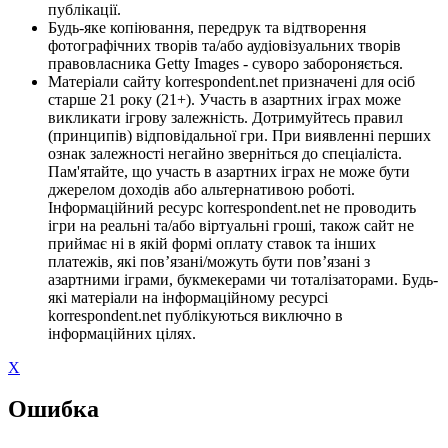
публікації.
Будь-яке копіювання, передрук та відтворення
фотографічних творів та/або аудіовізуальних творів
правовласника Getty Images - суворо забороняється.
Матеріали сайту korrespondent.net призначені для осіб
старше 21 року (21+). Участь в азартних іграх може
викликати ігрову залежність. Дотримуйтесь правил
(принципів) відповідальної гри. При виявленні перших
ознак залежності негайно зверніться до спеціаліста.
Пам'ятайте, що участь в азартних іграх не може бути
джерелом доходів або альтернативою роботі.
Інформаційний ресурс korrespondent.net не проводить
ігри на реальні та/або віртуальні гроші, також сайт не
приймає ні в якій формі оплату ставок та інших
платежів, які пов’язані/можуть бути пов’язані з
азартними іграми, букмекерами чи тоталізаторами. Будь-
які матеріали на інформаційному ресурсі
korrespondent.net публікуються виключно в
інформаційних цілях.
X
Ошибка