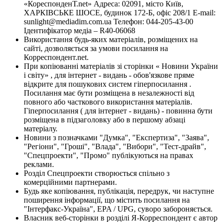
«КореспонденТ.net» Адреса: 02091, місто Київ,
ХАРКІВСЬКЕ ШОСЕ, будинок 172-Б, офіс 208/1 E-mail:
sunlight@mediadim.com.ua
Телефон: 044-205-43-00
Ідентифікатор медіа – R40-06068
Використання будь-яких матеріалів, розміщених на
сайті, дозволяється за умови посилання на
Корреспондент.net.
При копіюванні матеріалів зі сторінки « Новини України
і світу» , для інтернет - видань - обов'язкове пряме
відкрите для пошукових систем гіперпосилання .
Посилання має бути розміщена в незалежності від
повного або часткового використання матеріалів.
Гіперпосилання ( для інтернет - видань) - повинна бути
розміщена в підзаголовку або в першому абзаці
матеріалу.
Новини з позначками "Думка", "Експертиза", "Заява",
"Регіони", "Гроші", "Влада", "Вибори", "Тест-драйв",
"Спецпроекти", "Промо" публікуються на правах
реклами.
Розділ Спецпроекти створюється спільно з
комерційними партнерами.
Будь яке копіювання, публікація, передрук, чи наступне
поширення інформації, що містить посилання на
"Інтерфакс-Україна", EPA / UPG, суворо забороняється.
Власник веб-сторінки в розділі Я-Корреспондент є автор