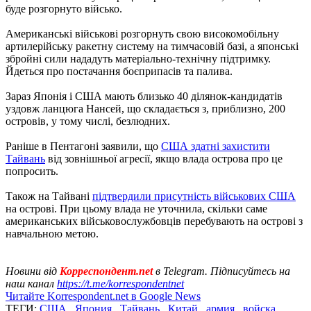
буде розгорнуто військо.
Американські військові розгорнуть свою високомобільну
артилерійську ракетну систему на тимчасовій базі, а японські
збройні сили нададуть матеріально-технічну підтримку.
Йдеться про постачання боєприпасів та палива.
Зараз Японія і США мають близько 40 ділянок-кандидатів
уздовж ланцюга Нансей, що складається з, приблизно, 200
островів, у тому числі, безлюдних.
Раніше в Пентагоні заявили, що
США здатні захистити
Тайвань
від зовнішньої агресії, якщо влада острова про це
попросить.
Також на Тайвані
підтвердили присутність військових США
на острові. При цьому влада не уточнила, скільки саме
американських військовослужбовців перебувають на острові з
навчальною метою.
Новини від
Корреспондент.net
в Telegram. Підписуйтесь на
наш канал
https://t.me/korrespondentnet
Читайте Korrespondent.net в Google News
ТЕГИ:
США
,
Япония
,
Тайвань
,
Китай
,
армия
,
войска
,