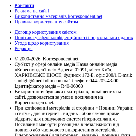
Контакти
Реклама на сайті
Використання матеріалів korrespondent.net
Правила користування сайтом
Договір користування сайтом
Політика у сфері конфіденційності і персональних даних
Угода щодо користування
Редакція
© 2000-2026, Korrespondent.net
Суб'єкт у сфері онлайн-медіа Назва онлайн-медіа –
«КореспонденТ.net» Адреса: 02091, місто Київ,
ХАРКІВСЬКЕ ШОСЕ, будинок 172-Б, офіс 208/1 E-mail:
sunlight@mediadim.com.ua
Телефон: 044-205-43-00
Ідентифікатор медіа – R40-06068
Використання будь-яких матеріалів, розміщених на
сайті, дозволяється за умови посилання на
Корреспондент.net.
При копіюванні матеріалів зі сторінки « Новини України
і світу» , для інтернет - видань - обов'язкове пряме
відкрите для пошукових систем гіперпосилання .
Посилання має бути розміщена в незалежності від
повного або часткового використання матеріалів.
Гіперпосилання ( для інтернет - видань) - повинна бути