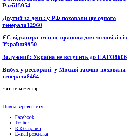
Росії
15954
Другий за день: у РФ поховали ще одного
генерала
12960
ЄС відзавтра змінює правила для чоловіків із
України
9950
Залужний: Україна не вступить до НАТО
8606
Вибух у ресторані: у Москві таємно поховали
генерала
8464
Читати коментарі
Повна версія сайту
Facebook
Twitter
RSS-стрічки
E-mail розсилка