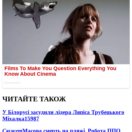
ЧИТАЙТЕ ТАКОЖ
У Білорусі засудили лідера Ляпіса Трубецького
Міхалка
15987
Сюжет
Масова смерть на пляжі. Робота ППО