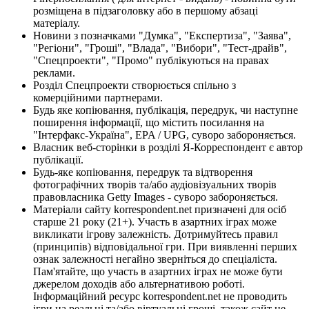
розміщена в підзаголовку або в першому абзаці
матеріалу.
Новини з позначками "Думка", "Експертиза", "Заява",
"Регіони", "Гроші", "Влада", "Вибори", "Тест-драйв",
"Спецпроекти", "Промо" публікуються на правах
реклами.
Розділ Спецпроекти створюється спільно з
комерційними партнерами.
Будь яке копіювання, публікація, передрук, чи наступне
поширення інформації, що містить посилання на
"Інтерфакс-Україна", EPA / UPG, суворо забороняється.
Власник веб-сторінки в розділі Я-Корреспондент є автор
публікації.
Будь-яке копіювання, передрук та відтворення
фотографічних творів та/або аудіовізуальних творів
правовласника Getty Images - суворо забороняється.
Матеріали сайту korrespondent.net призначені для осіб
старше 21 року (21+). Участь в азартних іграх може
викликати ігрову залежність. Дотримуйтесь правил
(принципів) відповідальної гри. При виявленні перших
ознак залежності негайно зверніться до спеціаліста.
Пам'ятайте, що участь в азартних іграх не може бути
джерелом доходів або альтернативою роботі.
Інформаційний ресурс korrespondent.net не проводить
ігри на реальні та/або віртуальні гроші, також сайт не