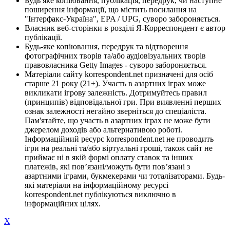
Будь яке копіювання, публікація, передрук, чи наступне
поширення інформації, що містить посилання на
"Інтерфакс-Україна", EPA / UPG, суворо забороняється.
Власник веб-сторінки в розділі Я-Корреспондент є автор
публікації.
Будь-яке копіювання, передрук та відтворення
фотографічних творів та/або аудіовізуальних творів
правовласника Getty Images - суворо забороняється.
Матеріали сайту korrespondent.net призначені для осіб
старше 21 року (21+). Участь в азартних іграх може
викликати ігрову залежність. Дотримуйтесь правил
(принципів) відповідальної гри. При виявленні перших
ознак залежності негайно зверніться до спеціаліста.
Пам'ятайте, що участь в азартних іграх не може бути
джерелом доходів або альтернативою роботі.
Інформаційний ресурс korrespondent.net не проводить
ігри на реальні та/або віртуальні гроші, також сайт не
приймає ні в якій формі оплату ставок та інших
платежів, які пов’язані/можуть бути пов’язані з
азартними іграми, букмекерами чи тоталізаторами. Будь-
які матеріали на інформаційному ресурсі
korrespondent.net публікуються виключно в
інформаційних цілях.
X