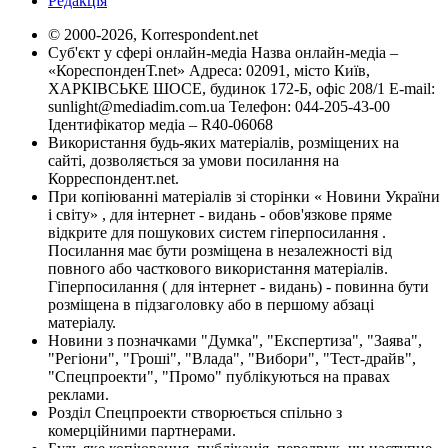
Редакція
© 2000-2026, Korrespondent.net
Суб'єкт у сфері онлайн-медіа Назва онлайн-медіа –
«КореспонденТ.net» Адреса: 02091, місто Київ,
ХАРКІВСЬКЕ ШОСЕ, будинок 172-Б, офіс 208/1 E-mail:
sunlight@mediadim.com.ua
Телефон: 044-205-43-00
Ідентифікатор медіа – R40-06068
Використання будь-яких матеріалів, розміщених на
сайті, дозволяється за умови посилання на
Корреспондент.net.
При копіюванні матеріалів зі сторінки « Новини України
і світу» , для інтернет - видань - обов'язкове пряме
відкрите для пошукових систем гіперпосилання .
Посилання має бути розміщена в незалежності від
повного або часткового використання матеріалів.
Гіперпосилання ( для інтернет - видань) - повинна бути
розміщена в підзаголовку або в першому абзаці
матеріалу.
Новини з позначками "Думка", "Експертиза", "Заява",
"Регіони", "Гроші", "Влада", "Вибори", "Тест-драйв",
"Спецпроекти", "Промо" публікуються на правах
реклами.
Розділ Спецпроекти створюється спільно з
комерційними партнерами.