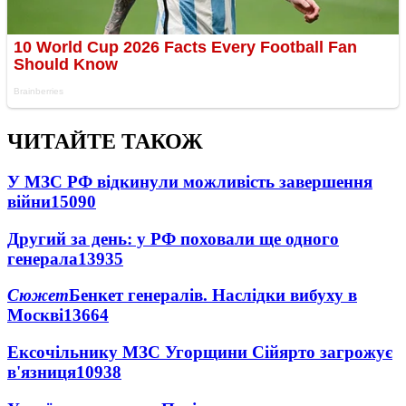
ЧИТАЙТЕ ТАКОЖ
У МЗС РФ відкинули можливість завершення
війни
15090
Другий за день: у РФ поховали ще одного
генерала
13935
Сюжет
Бенкет генералів. Наслідки вибуху в
Москві
13664
Ексочільнику МЗС Угорщини Сійярто загрожує
в'язниця
10938