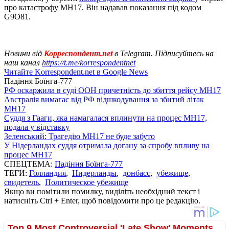
про катастрофу MH17. Він надавав показання під кодом
G9O81.
Новини від
Корреспондент.net
в Telegram. Підписуйтесь на
наш канал
https://t.me/korrespondentnet
Читайте Korrespondent.net в Google News
Падіння Боїнга-777
РФ оскаржила в суді ООН причетність до збиття рейсу MH17
Австралія вимагає від РФ відшкодування за збитий літак
MH17
Суддя з Гааги, яка намагалася вплинути на процес МН17,
подала у відставку
Зеленський: Трагедію MH17 не буде забуто
У Нідерландах суддя отримала догану за спробу впливу на
процес MH17
СПЕЦТЕМА:
Падіння Боїнга-777
ТЕГИ:
Голландия
,
Нидерланды
,
донбасс
,
убежище
,
свидетель
,
Политическое убежище
Якщо ви помітили помилку, виділіть необхідний текст і
натисніть Ctrl + Enter, щоб повідомити про це редакцію.