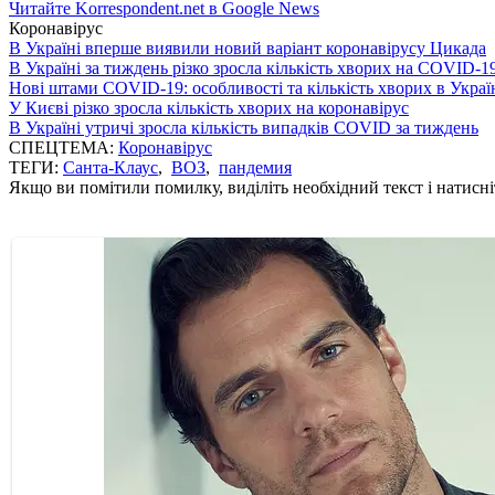
Читайте Korrespondent.net в Google News
Коронавірус
В Україні вперше виявили новий варіант коронавірусу Цикада
В Україні за тиждень різко зросла кількість хворих на COVID-1
Нові штами COVID-19: особливості та кількість хворих в Украї
У Києві різко зросла кількість хворих на коронавірус
В Україні утричі зросла кількість випадків COVID за тиждень
СПЕЦТЕМА:
Коронавірус
ТЕГИ:
Санта-Клаус
,
ВОЗ
,
пандемия
Якщо ви помітили помилку, виділіть необхідний текст і натисніт