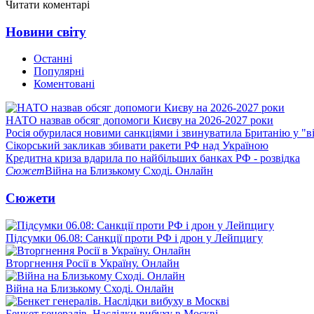
Читати коментарі
Новини світу
Останні
Популярні
Коментовані
НАТО назвав обсяг допомоги Києву на 2026-2027 роки
Росія обурилася новими санкціями і звинуватила Британію у "в
Сікорський закликав збивати ракети РФ над Україною
Кредитна криза вдарила по найбільших банках РФ - розвідка
Сюжет
Війна на Близькому Сході. Онлайн
Сюжети
Підсумки 06.08: Санкції проти РФ і дрон у Лейпцигу
Вторгнення Росії в Україну. Онлайн
Війна на Близькому Сході. Онлайн
Бенкет генералів. Наслідки вибуху в Москві