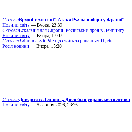
Сюжет
Брудні технології. Атаки РФ на вибори у Франції
Новини світу
— Вчора, 23:39
Сюжет
Ескалація для Європи. Російський дрон в Лейпцигу
Новини світу
— Вчора, 17:07
Сюжет
Зміни в армії РФ: що стоїть за рішенням Путіна
Росія новини
— Вчора, 15:20
Сюжет
Диверсія в Лейпцигу. Дрон біля українського літака
Новини світу
— 5 серпня 2026, 23:36