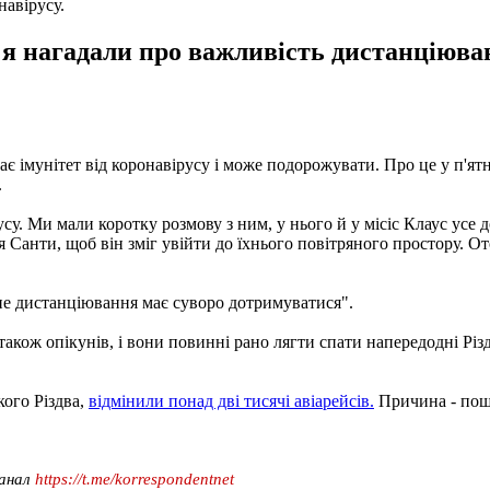
навірусу.
в'я нагадали про важливість дистанціюв
ає імунітет від коронавірусу і може подорожувати. Про це у п'ятн
.
су. Ми мали коротку розмову з ним, у нього й у місіс Клаус усе д
я Санти, щоб він зміг увійти до їхнього повітряного простору. О
чне дистанціювання має суворо дотримуватися".
 також опікунів, і вони повинні рано лягти спати напередодні Рі
кого Різдва,
відмінили понад дві тисячі авіарейсів.
Причина - пош
канал
https://t.me/korrespondentnet