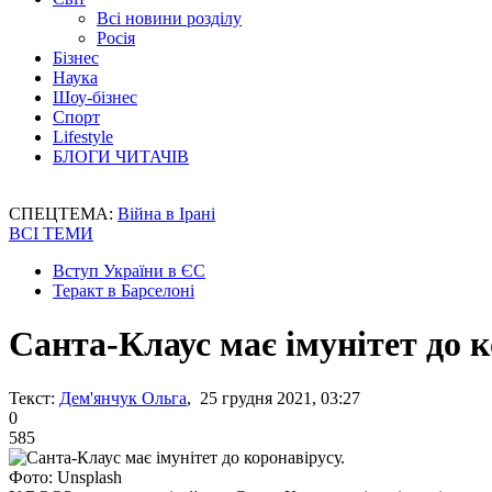
Всі новини розділу
Росія
Бізнес
Наука
Шоу-бізнес
Спорт
Lifestyle
БЛОГИ ЧИТАЧІВ
СПЕЦТЕМА:
Війна в Ірані
ВСІ ТЕМИ
Вступ України в ЄС
Теракт в Барселоні
Санта-Клаус має імунітет до к
Текст:
Дем'янчук Ольга
, 25 грудня 2021, 03:27
0
585
Фото: Unsplash