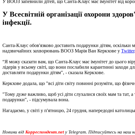
У ВООЗ запевнили дітей, що Санта-Клаус має імунітет від коро
У Всесвітній організації охорони здоро
інфекції.
Санта-Клаус обов'язково доставить подарунки дітям, оскільки м
надзвичайних захворювань ВООЗ Марія Ван Керкхове у
Twitter
“Я можу сказати вам, що Санта-Клаус має імунітет до цього віру
лідерів у всьому світі, що вони послабили карантинні заходи дл
доставляти подарунки дітям", - сказала Керкхове.
Керкхове додала, що "всі діти світу повинні розуміти, що фізи
"Тому дуже важливо, щоб усі діти слухалися своїх мам та тат, а
подарунки", - підсумувала вона.
Нагадаємо, у світі у п'ятницю, 24 грудня, напередодні католиць
Новини від
Корреспондент.net
у Telegram. Підписуйтесь на наш 