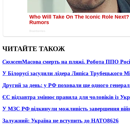
ЧИТАЙТЕ ТАКОЖ
Сюжет
Масова смерть на пляжі. Робота ППО Росі
У Білорусі засудили лідера Ляпіса Трубецького М
Другий за день: у РФ поховали ще одного генерал
ЄС відзавтра змінює правила для чоловіків із Ук
У МЗС РФ відкинули можливість завершення вій
Залужний: Україна не вступить до НАТО
8626