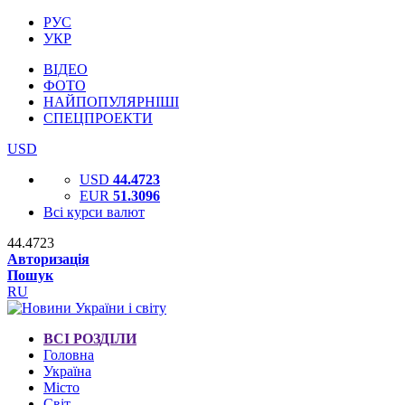
РУС
УКР
ВІДЕО
ФОТО
НАЙПОПУЛЯРНІШІ
СПЕЦПРОЕКТИ
USD
USD
44.4723
EUR
51.3096
Всі курси валют
44.4723
Авторизація
Пошук
RU
ВСІ РОЗДІЛИ
Головна
Україна
Місто
Світ