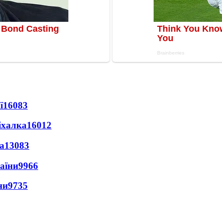
ї
16083
іхалка
16012
а
13083
раїни
9966
ни
9735