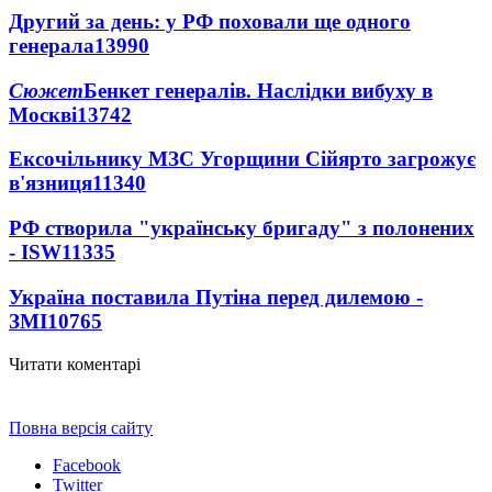
Другий за день: у РФ поховали ще одного
генерала
13990
Сюжет
Бенкет генералів. Наслідки вибуху в
Москві
13742
Ексочільнику МЗС Угорщини Сійярто загрожує
в'язниця
11340
РФ створила "українську бригаду" з полонених
- ISW
11335
Україна поставила Путіна перед дилемою -
ЗМІ
10765
Читати коментарі
Повна версія сайту
Facebook
Twitter