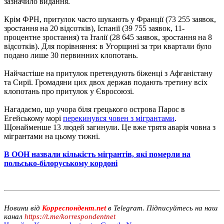
зазначило видання.
Крім ФРН, притулок часто шукають у Франції (73 255 заявок,
зростання на 20 відсотків), Іспанії (39 755 заявок, 11-
процентне зростання) та Італії (28 645 заявок, зростання на 8
відсотків). Для порівняння: в Угорщині за три квартали було
подано лише 30 первинних клопотань.
Найчастіше на притулок претендують біженці з Афганістану
та Сирії. Громадяни цих двох держав подають третину всіх
клопотань про притулок у Євросоюзі.
Нагадаємо, що учора біля грецького острова Парос в
Егейському морі
перекинувся човен з мігрантами
.
Щонайменше 13 людей загинули. Це вже трятя аварія човна з
мігрантами на цьому тижні.
В ООН назвали кількість мігрантів, які померли на
польсько-білоруському кордоні
Новини від
Корреспондент.net
в Telegram. Підписуйтесь на наш
канал
https://t.me/korrespondentnet