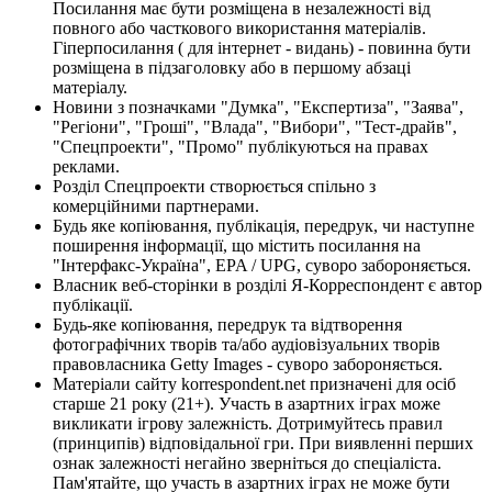
Посилання має бути розміщена в незалежності від
повного або часткового використання матеріалів.
Гіперпосилання ( для інтернет - видань) - повинна бути
розміщена в підзаголовку або в першому абзаці
матеріалу.
Новини з позначками "Думка", "Експертиза", "Заява",
"Регіони", "Гроші", "Влада", "Вибори", "Тест-драйв",
"Спецпроекти", "Промо" публікуються на правах
реклами.
Розділ Спецпроекти створюється спільно з
комерційними партнерами.
Будь яке копіювання, публікація, передрук, чи наступне
поширення інформації, що містить посилання на
"Інтерфакс-Україна", EPA / UPG, суворо забороняється.
Власник веб-сторінки в розділі Я-Корреспондент є автор
публікації.
Будь-яке копіювання, передрук та відтворення
фотографічних творів та/або аудіовізуальних творів
правовласника Getty Images - суворо забороняється.
Матеріали сайту korrespondent.net призначені для осіб
старше 21 року (21+). Участь в азартних іграх може
викликати ігрову залежність. Дотримуйтесь правил
(принципів) відповідальної гри. При виявленні перших
ознак залежності негайно зверніться до спеціаліста.
Пам'ятайте, що участь в азартних іграх не може бути