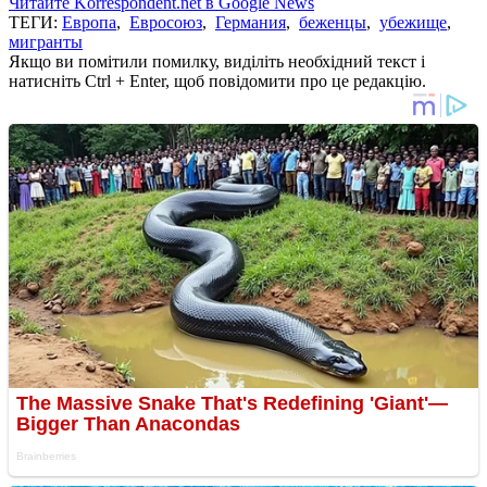
Читайте Korrespondent.net в Google News
ТЕГИ:
Европа
,
Евросоюз
,
Германия
,
беженцы
,
убежище
,
мигранты
Якщо ви помітили помилку, виділіть необхідний текст і
натисніть Ctrl + Enter, щоб повідомити про це редакцію.