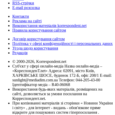
RSS-стрічки
E-mail розсилка
Контакти
Реклама на сайті
Використання матеріалів korrespondent.net
Правила користування сайтом
Договір користування сайтом
Політика у сфері конфіденційності і персональних даних
Угода щодо користування
Редакція
© 2000-2026, Korrespondent.net
Суб'єкт у сфері онлайн-медіа Назва онлайн-медіа –
«КореспонденТ.net» Адреса: 02091, місто Київ,
ХАРКІВСЬКЕ ШОСЕ, будинок 172-Б, офіс 208/1 E-mail:
sunlight@mediadim.com.ua
Телефон: 044-205-43-00
Ідентифікатор медіа – R40-06068
Використання будь-яких матеріалів, розміщених на
сайті, дозволяється за умови посилання на
Корреспондент.net.
При копіюванні матеріалів зі сторінки « Новини України
і світу» , для інтернет - видань - обов'язкове пряме
відкрите для пошукових систем гіперпосилання .