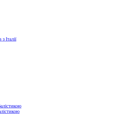
з Італії
балістикою