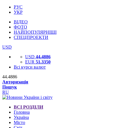
РУС
УКР
ВІДЕО
ФОТО
НАЙПОПУЛЯРНІШІ
СПЕЦПРОЕКТИ
USD
USD
44.4886
EUR
51.3350
Всі курси валют
44.4886
Авторизація
Пошук
RU
ВСІ РОЗДІЛИ
Головна
Україна
Місто
Світ