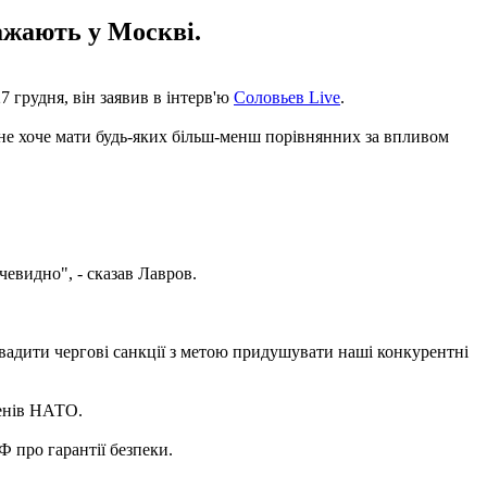
важають у Москві.
 грудня, він заявив в інтерв'ю
Соловьев Live
.
д не хоче мати будь-яких більш-менш порівнянних за впливом
чевидно", - сказав Лавров.
овадити чергові санкції з метою придушувати наші конкурентні
ленів НАТО.
Ф про гарантії безпеки.