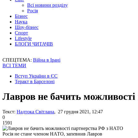
Всі новини розділу
Росія
Бізнес
Наука
Шоу-бізнес
Спорт
Lifestyle
БЛОГИ ЧИТАЧІВ
СПЕЦТЕМА:
Війна в Ірані
ВСІ ТЕМИ
Вступ України в ЄС
Теракт в Барселоні
Лавров не бачить можливості
Текст:
Надтока Світлана
, 27 грудня 2021, 12:47
0
1591
Росія не стане членом НАТО, запевнив Лавров