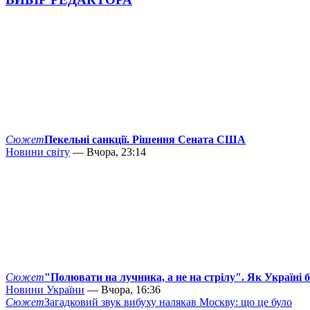
Сюжет
Пекельні санкції. Рішення Сената США
Новини світу
— Вчора, 23:14
Сюжет
"Полювати на лучника, а не на стрілу". Як Україні 
Новини України
— Вчора, 16:36
Сюжет
Загадковий звук вибуху налякав Москву: що це було