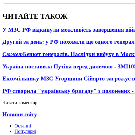
ЧИТАЙТЕ ТАКОЖ
У МЗС РФ відкинули можливість завершення вій
Другий за день: у РФ поховали ще одного генерал
Сюжет
Бенкет генералів. Наслідки вибуху в Моск
Україна поставила Путіна перед дилемою - ЗМІ
10
Ексочільнику МЗС Угорщини Сійярто загрожує в
РФ створила "українську бригаду" з полонених -
Читати коментарі
Новини світу
Останні
Популярні