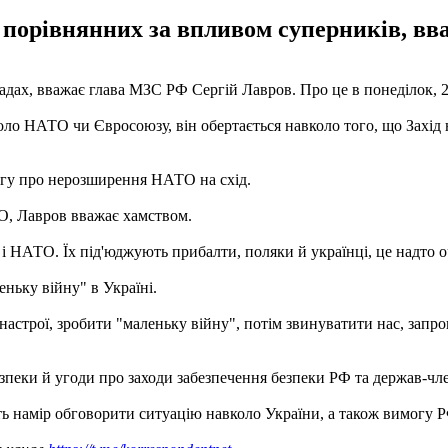
и порівнянних за впливом суперників, в
дах, вважає глава МЗС РФ Сергій Лавров. Про це в понеділок, 27
вколо НАТО чи Євросоюзу, він обертається навколо того, що Захі
огу про нерозширення НАТО на схід.
О, Лавров вважає хамством.
д і НАТО. Їх під'юджують прибалти, поляки й українці, це надто о
ньку війну" в Україні.
настрої, зробити "маленьку війну", потім звинуватити нас, запр
зпеки й угоди про заходи забезпечення безпеки РФ та держав-ч
ть намір обговорити ситуацію навколо України, а також вимогу Р