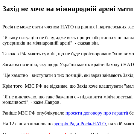
Захід не хоче на міжнародній арені мат
Росія не може стати членом НАТО на рівних і партнерських заса
"Я таку ситуацію не бачу, адже весь процес обертається не на
суперників на міжнародній арені", - сказав він.
Також в РФ мають сумнів, що не буде проігноровано їхню вим
Загалом позицію, яку щодо України мають країни Заходу і НАТ
"Це хамство - виступати з тих позицій, які зараз займають Захі
Крім того, МЗС РФ не відкидає, що Захід хоче влаштувати "мале
"Я не виключаю, що таке бажання є - підживити мілітаристські 
можливості", - каже Лавров.
Раніше МЗС РФ опублікувало
проекти договору про гарантії
бе
На 12 січня заплановано
зустріч Ради Росія-НАТО
, на якій маю