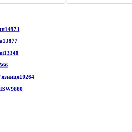
ни
14973
а
13877
ві
13340
566
'язниця
10264
 ISW
9880