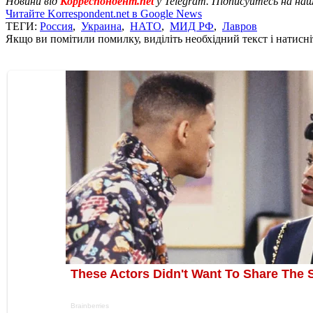
Новини від
Корреспондент.net
у Telegram. Підписуйтесь на на
Читайте Korrespondent.net в Google News
ТЕГИ:
Россия
,
Украина
,
НАТО
,
МИД РФ
,
Лавров
Якщо ви помітили помилку, виділіть необхідний текст і натисніт