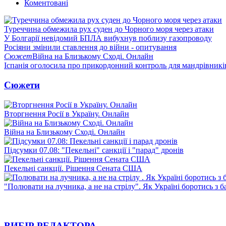
Коментовані
Туреччина обмежила рух суден до Чорного моря через атаки
У Болгарії невідомий БПЛА вибухнув поблизу газопроводу
Росіяни змінили ставлення до війни - опитування
Сюжет
Війна на Близькому Сході. Онлайн
Іспанія оголосила про прикордонний контроль для мандрівників 
Сюжети
Вторгнення Росії в Україну. Онлайн
Війна на Близькому Сході. Онлайн
Підсумки 07.08: "Пекельні" санкції і "парад" дронів
Пекельні санкції. Рішення Сената США
"Полювати на лучника, а не на стрілу". Як Україні боротись з 
ВИБІР РЕДАКТОРА