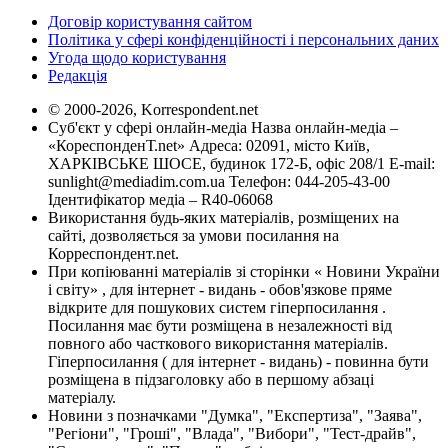
Договір користування сайтом
Політика у сфері конфіденційності і персональних даних
Угода щодо користування
Редакція
© 2000-2026, Korrespondent.net
Суб'єкт у сфері онлайн-медіа Назва онлайн-медіа –
«КореспонденТ.net» Адреса: 02091, місто Київ,
ХАРКІВСЬКЕ ШОСЕ, будинок 172-Б, офіс 208/1 E-mail:
sunlight@mediadim.com.ua
Телефон: 044-205-43-00
Ідентифікатор медіа – R40-06068
Використання будь-яких матеріалів, розміщених на
сайті, дозволяється за умови посилання на
Корреспондент.net.
При копіюванні матеріалів зі сторінки « Новини України
і світу» , для інтернет - видань - обов'язкове пряме
відкрите для пошукових систем гіперпосилання .
Посилання має бути розміщена в незалежності від
повного або часткового використання матеріалів.
Гіперпосилання ( для інтернет - видань) - повинна бути
розміщена в підзаголовку або в першому абзаці
матеріалу.
Новини з позначками "Думка", "Експертиза", "Заява",
"Регіони", "Гроші", "Влада", "Вибори", "Тест-драйв",