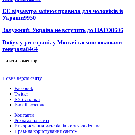
ЄС відзавтра змінює правила для чоловіків із
України
9950
Залужний: Україна не вступить до НАТО
8606
Вибух у ресторані: у Москві таємно поховали
генерала
8464
Читати коментарі
Повна версія сайту
Facebook
Twitter
RSS-стрічки
E-mail розсилка
Контакти
Реклама на сайті
Використання матеріалів korrespondent.net
Правила користування сайтом