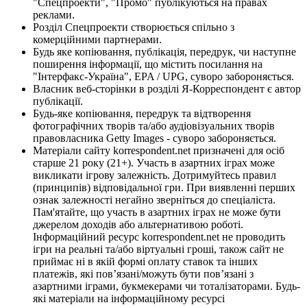
"Спецпроекти", "Промо" публікуються на правах
реклами.
Розділ Спецпроекти створюється спільно з
комерційними партнерами.
Будь яке копіювання, публікація, передрук, чи наступне
поширення інформації, що містить посилання на
"Інтерфакс-Україна", EPA / UPG, суворо забороняється.
Власник веб-сторінки в розділі Я-Корреспондент є автор
публікації.
Будь-яке копіювання, передрук та відтворення
фотографічних творів та/або аудіовізуальних творів
правовласника Getty Images - суворо забороняється.
Матеріали сайту korrespondent.net призначені для осіб
старше 21 року (21+). Участь в азартних іграх може
викликати ігрову залежність. Дотримуйтесь правил
(принципів) відповідальної гри. При виявленні перших
ознак залежності негайно зверніться до спеціаліста.
Пам'ятайте, що участь в азартних іграх не може бути
джерелом доходів або альтернативою роботі.
Інформаційний ресурс korrespondent.net не проводить
ігри на реальні та/або віртуальні гроші, також сайт не
приймає ні в якій формі оплату ставок та інших
платежів, які пов’язані/можуть бути пов’язані з
азартними іграми, букмекерами чи тоталізаторами. Будь-
які матеріали на інформаційному ресурсі