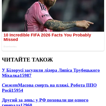
ЧИТАЙТЕ ТАКОЖ
У Білорусі засудили лідера Ляпіса Трубецького
Міхалка
15987
Сюжет
Масова смерть на пляжі. Робота ППО
Росії
15954
Другий за день: у РФ поховали ще одного
генерала
12960