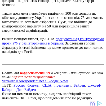
доларів – на розвиток співпраці з країнами Балтії у сфері
безпеки.
Також документ передбачає виділення 300 млн доларів як
військову допомогу Україні, з яких не менш ніж 75 млн мають
витратити на летальне озброєння. Сума, що ввійшла до
компромісного варіанту, на 50 млн перевищила запит
американської адміністрації.
Раніше повідомлялося, що США
працюють над контрзаходами
проти РФ у разі вторгнення в Україну
. За словами голови
Держдепу Ентоні Блінкена, це може призвести до величезних
наслідків для Росії.
Новини від
Корреспондент.net
в Telegram. Підписуйтесь на наш
канал
https://t.me/korrespondentnet
Читайте Korrespondent.net в Google News
ТЕГИ:
Россия
,
бюджет
,
США
,
президент
,
Байден
,
Джозеф
Байден
,
Джо Байден
Якщо ви помітили помилку, виділіть необхідний текст і
натисніть Ctrl + Enter, щоб повідомити про це редакцію.