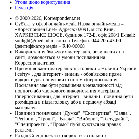
Угода щодо користування
Редакція
© 2000-2026, Korrespondent.net
Суб'єкт у сфері онлайн-медіа Назва онлайн-медіа –
«КореспонденТ.net» Адреса: 02091, місто Київ,
ХАРКІВСЬКЕ ШОСЕ, будинок 172-Б, офіс 208/1 E-mail:
sunlight@mediadim.com.ua
Телефон: 044-205-43-00
Ідентифікатор медіа – R40-06068
Використання будь-яких матеріалів, розміщених на
сайті, дозволяється за умови посилання на
Корреспондент.net.
При копіюванні матеріалів зі сторінки « Новини України
і світу» , для інтернет - видань - обов'язкове пряме
відкрите для пошукових систем гіперпосилання .
Посилання має бути розміщена в незалежності від
повного або часткового використання матеріалів.
Гіперпосилання ( для інтернет - видань) - повинна бути
розміщена в підзаголовку або в першому абзаці
матеріалу.
Новини з позначками "Думка", "Експертиза", "Заява",
"Регіони", "Гроші", "Влада", "Вибори", "Тест-драйв",
"Спецпроекти", "Промо" публікуються на правах
реклами.
Розділ Спецпроекти створюється спільно з