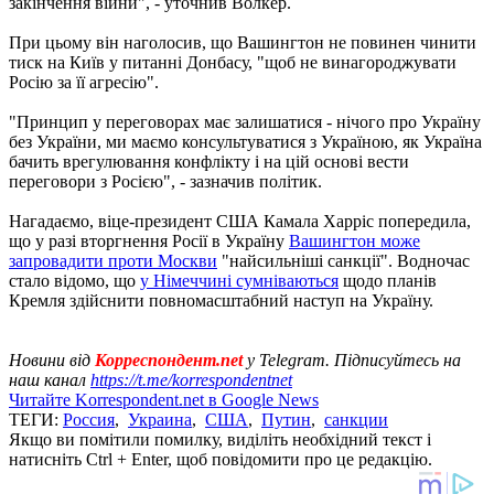
закінчення війни", - уточнив Волкер.
При цьому він наголосив, що Вашингтон не повинен чинити
тиск на Київ у питанні Донбасу, "щоб не винагороджувати
Росію за її агресію".
"Принцип у переговорах має залишатися - нічого про Україну
без України, ми маємо консультуватися з Україною, як Україна
бачить врегулювання конфлікту і на цій основі вести
переговори з Росією", - зазначив політик.
Нагадаємо, віце-президент США Камала Харріс попередила,
що у разі вторгнення Росії в Україну
Вашингтон може
запровадити проти Москви
"найсильніші санкції". Водночас
стало відомо, що
у Німеччині сумніваються
щодо планів
Кремля здійснити повномасштабний наступ на Україну.
Новини від
Корреспондент.net
у Telegram. Підписуйтесь на
наш канал
https://t.me/korrespondentnet
Читайте Korrespondent.net в Google News
ТЕГИ:
Россия
,
Украина
,
США
,
Путин
,
санкции
Якщо ви помітили помилку, виділіть необхідний текст і
натисніть Ctrl + Enter, щоб повідомити про це редакцію.