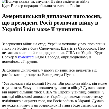
Курт Волкер порадив збільшити тиск на Росію
Американський дипломат наголосив,
що президент Росії розпочав війну в
Україні і він може її зупинити.
Завершення війни на сході України можливе у разі посилення
тиску на Росію з боку Сполучених Штатів та Євросоюзу. Про
це заявив колишній спецпредставник США по Україні Курт
Волкер у
коментарі
Радіо Свобода, оприлюдненому в
понеділок, 27 грудня.
За словами дипломата, у цьому питанні все залежить від
російського президента Володимира Путіна.
"Усе залежить від позиції Путіна. Він розпочав війну, він може
її зупинити. Чому він повинен зупинити війну? Думаю, якщо
він відчує більший тиск США та Європи у вигляді санкцій, у
вигляді військової допомоги Україні, дипломатичного тиску,
публічного викриття того, що Росія робить в Україні. Думаю,
це може вплинути на розрахунок Путіна і буде стимулом до