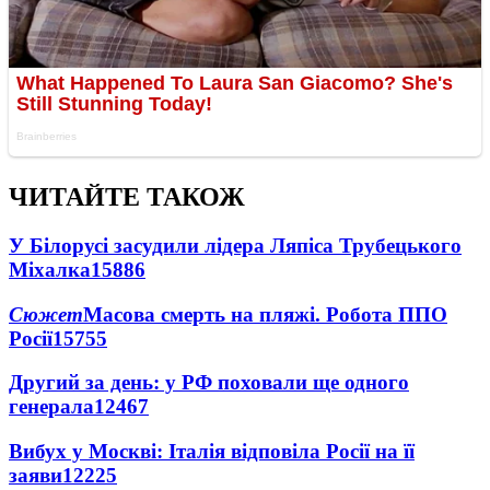
ЧИТАЙТЕ ТАКОЖ
У Білорусі засудили лідера Ляпіса Трубецького
Міхалка
15886
Сюжет
Масова смерть на пляжі. Робота ППО
Росії
15755
Другий за день: у РФ поховали ще одного
генерала
12467
Вибух у Москві: Італія відповіла Росії на її
заяви
12225