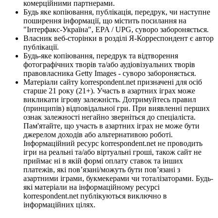
комерційними партнерами.
Будь яке копіювання, публікація, передрук, чи наступне
поширення інформації, що містить посилання на
"Інтерфакс-Україна", EPA / UPG, суворо забороняється.
Власник веб-сторінки в розділі Я-Корреспондент є автор
публікації.
Будь-яке копіювання, передрук та відтворення
фотографічних творів та/або аудіовізуальних творів
правовласника Getty Images - суворо забороняється.
Матеріали сайту korrespondent.net призначені для осіб
старше 21 року (21+). Участь в азартних іграх може
викликати ігрову залежність. Дотримуйтесь правил
(принципів) відповідальної гри. При виявленні перших
ознак залежності негайно зверніться до спеціаліста.
Пам'ятайте, що участь в азартних іграх не може бути
джерелом доходів або альтернативою роботі.
Інформаційний ресурс korrespondent.net не проводить
ігри на реальні та/або віртуальні гроші, також сайт не
приймає ні в якій формі оплату ставок та інших
платежів, які пов’язані/можуть бути пов’язані з
азартними іграми, букмекерами чи тоталізаторами. Будь-
які матеріали на інформаційному ресурсі
korrespondent.net публікуються виключно в
інформаційних цілях.