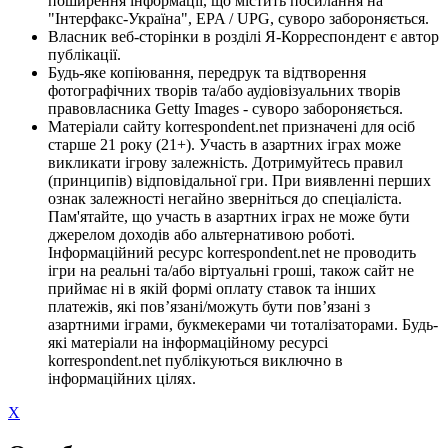
поширення інформації, що містить посилання на
"Інтерфакс-Україна", EPA / UPG, суворо забороняється.
Власник веб-сторінки в розділі Я-Корреспондент є автор
публікації.
Будь-яке копіювання, передрук та відтворення
фотографічних творів та/або аудіовізуальних творів
правовласника Getty Images - суворо забороняється.
Матеріали сайту korrespondent.net призначені для осіб
старше 21 року (21+). Участь в азартних іграх може
викликати ігрову залежність. Дотримуйтесь правил
(принципів) відповідальної гри. При виявленні перших
ознак залежності негайно зверніться до спеціаліста.
Пам'ятайте, що участь в азартних іграх не може бути
джерелом доходів або альтернативою роботі.
Інформаційний ресурс korrespondent.net не проводить
ігри на реальні та/або віртуальні гроші, також сайт не
приймає ні в якій формі оплату ставок та інших
платежів, які пов’язані/можуть бути пов’язані з
азартними іграми, букмекерами чи тоталізаторами. Будь-
які матеріали на інформаційному ресурсі
korrespondent.net публікуються виключно в
інформаційних цілях.
X