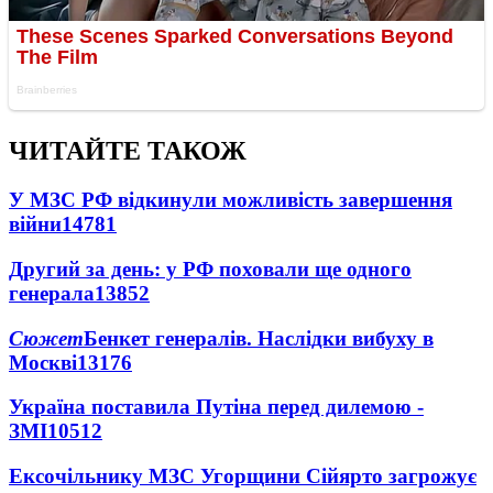
ЧИТАЙТЕ ТАКОЖ
У МЗС РФ відкинули можливість завершення
війни
14781
Другий за день: у РФ поховали ще одного
генерала
13852
Сюжет
Бенкет генералів. Наслідки вибуху в
Москві
13176
Україна поставила Путіна перед дилемою -
ЗМІ
10512
Ексочільнику МЗС Угорщини Сійярто загрожує