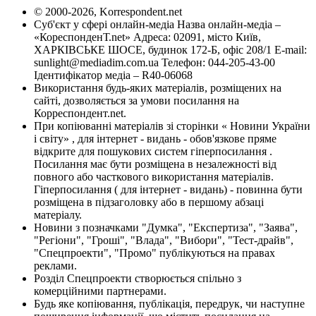
© 2000-2026, Korrespondent.net
Суб'єкт у сфері онлайн-медіа Назва онлайн-медіа –
«КореспонденТ.net» Адреса: 02091, місто Київ,
ХАРКІВСЬКЕ ШОСЕ, будинок 172-Б, офіс 208/1 E-mail:
sunlight@mediadim.com.ua
Телефон: 044-205-43-00
Ідентифікатор медіа – R40-06068
Використання будь-яких матеріалів, розміщених на
сайті, дозволяється за умови посилання на
Корреспондент.net.
При копіюванні матеріалів зі сторінки « Новини України
і світу» , для інтернет - видань - обов'язкове пряме
відкрите для пошукових систем гіперпосилання .
Посилання має бути розміщена в незалежності від
повного або часткового використання матеріалів.
Гіперпосилання ( для інтернет - видань) - повинна бути
розміщена в підзаголовку або в першому абзаці
матеріалу.
Новини з позначками "Думка", "Експертиза", "Заява",
"Регіони", "Гроші", "Влада", "Вибори", "Тест-драйв",
"Спецпроекти", "Промо" публікуються на правах
реклами.
Розділ Спецпроекти створюється спільно з
комерційними партнерами.
Будь яке копіювання, публікація, передрук, чи наступне