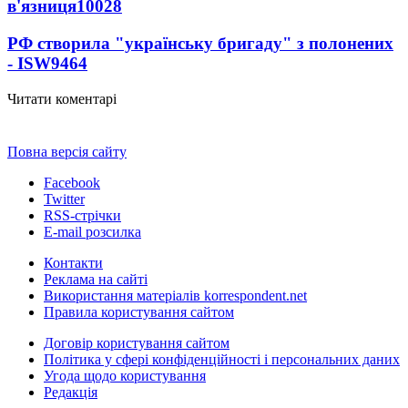
в'язниця
10028
РФ створила "українську бригаду" з полонених
- ISW
9464
Читати коментарі
Повна версія сайту
Facebook
Twitter
RSS-стрічки
E-mail розсилка
Контакти
Реклама на сайті
Використання матеріалів korrespondent.net
Правила користування сайтом
Договір користування сайтом
Політика у сфері конфіденційності і персональних даних
Угода щодо користування
Редакція