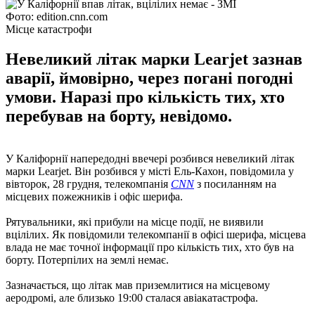
Фото: edition.cnn.com
Місце катастрофи
Невеликий літак марки Learjet зазнав
аварії, ймовірно, через погані погодні
умови. Наразі про кількість тих, хто
перебував на борту, невідомо.
У Каліфорнії напередодні ввечері розбився невеликий літак
марки Learjet. Він розбився у місті Ель-Кахон, повідомила у
вівторок, 28 грудня, телекомпанія
CNN
з посиланням на
місцевих пожежників і офіс шерифа.
Рятувальники, які прибули на місце події, не виявили
вцілілих. Як повідомили телекомпанії в офісі шерифа, місцева
влада не має точної інформації про кількість тих, хто був на
борту. Потерпілих на землі немає.
Зазначається, що літак мав приземлитися на місцевому
аеродромі, але близько 19:00 сталася авіакатастрофа.