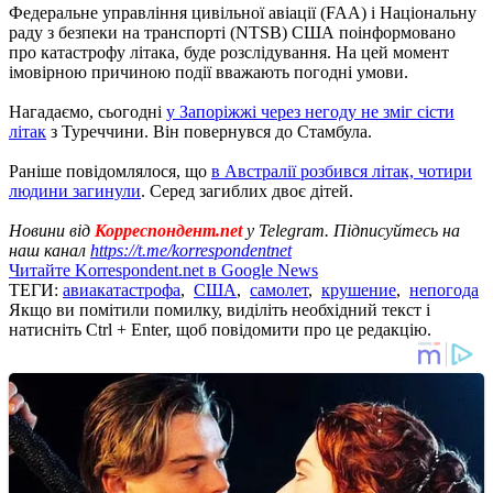
Федеральне управління цивільної авіації (FAA) і Національну
раду з безпеки на транспорті (NTSB) США поінформовано
про катастрофу літака, буде розслідування. На цей момент
імовірною причиною події вважають погодні умови.
Нагадаємо, сьогодні
у Запоріжжі через негоду не зміг сісти
літак
з Туреччини. Він повернувся до Стамбула.
Раніше повідомлялося, що
в Австралії розбився літак, чотири
людини загинули
. Серед загиблих двоє дітей.
Новини від
Корреспондент.net
у Telegram. Підписуйтесь на
наш канал
https://t.me/korrespondentnet
Читайте Korrespondent.net в Google News
ТЕГИ:
авиакатастрофа
,
США
,
самолет
,
крушение
,
непогода
Якщо ви помітили помилку, виділіть необхідний текст і
натисніть Ctrl + Enter, щоб повідомити про це редакцію.