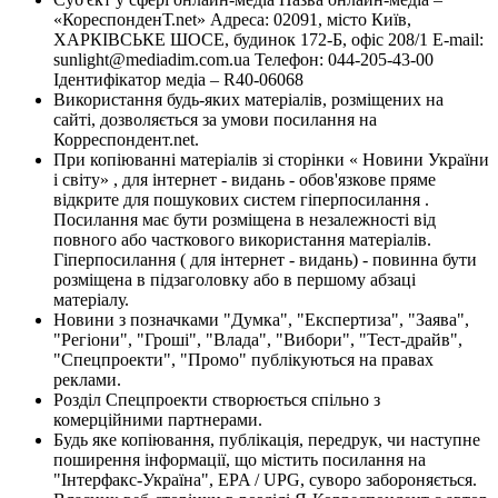
«КореспонденТ.net» Адреса: 02091, місто Київ,
ХАРКІВСЬКЕ ШОСЕ, будинок 172-Б, офіс 208/1 E-mail:
sunlight@mediadim.com.ua
Телефон: 044-205-43-00
Ідентифікатор медіа – R40-06068
Використання будь-яких матеріалів, розміщених на
сайті, дозволяється за умови посилання на
Корреспондент.net.
При копіюванні матеріалів зі сторінки « Новини України
і світу» , для інтернет - видань - обов'язкове пряме
відкрите для пошукових систем гіперпосилання .
Посилання має бути розміщена в незалежності від
повного або часткового використання матеріалів.
Гіперпосилання ( для інтернет - видань) - повинна бути
розміщена в підзаголовку або в першому абзаці
матеріалу.
Новини з позначками "Думка", "Експертиза", "Заява",
"Регіони", "Гроші", "Влада", "Вибори", "Тест-драйв",
"Спецпроекти", "Промо" публікуються на правах
реклами.
Розділ Спецпроекти створюється спільно з
комерційними партнерами.
Будь яке копіювання, публікація, передрук, чи наступне
поширення інформації, що містить посилання на
"Інтерфакс-Україна", EPA / UPG, суворо забороняється.