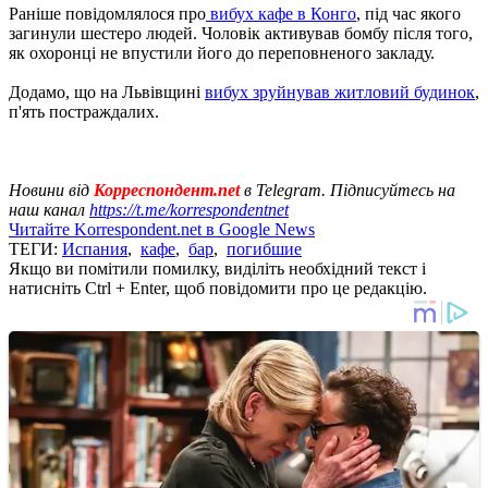
Раніше повідомлялося про
вибух кафе в Конго
, під час якого
загинули шестеро людей. Чоловік активував бомбу після того,
як охоронці не впустили його до переповненого закладу.
Додамо, що на Львівщині
вибух зруйнував житловий будинок
,
п'ять постраждалих.
Новини від
Корреспондент.net
в Telegram. Підписуйтесь на
наш канал
https://t.me/korrespondentnet
Читайте Korrespondent.net в Google News
ТЕГИ:
Испания
,
кафе
,
бар
,
погибшие
Якщо ви помітили помилку, виділіть необхідний текст і
натисніть Ctrl + Enter, щоб повідомити про це редакцію.