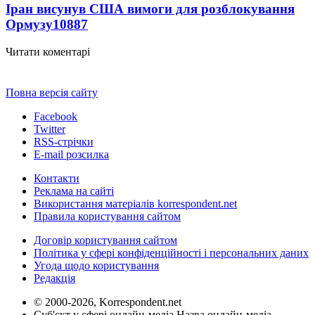
Іран висунув США вимоги для розблокування
Ормузу
10887
Читати коментарі
Повна версія сайту
Facebook
Twitter
RSS-стрічки
E-mail розсилка
Контакти
Реклама на сайті
Використання матеріалів korrespondent.net
Правила користування сайтом
Договір користування сайтом
Політика у сфері конфіденційності і персональних даних
Угода щодо користування
Редакція
© 2000-2026, Korrespondent.net
Суб'єкт у сфері онлайн-медіа Назва онлайн-медіа –