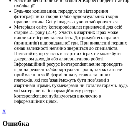
Власник веб-сторінки в розділі Я-Корреспондент є автор
публікації.
Будь-яке копіювання, передрук та відтворення
фотографічних творів та/або аудіовізуальних творів
правовласника Getty Images - суворо забороняється.
Матеріали сайту korrespondent.net призначені для осіб
старше 21 року (21+). Участь в азартних іграх може
викликати ігрову залежність. Дотримуйтесь правил
(принципів) відповідальної гри. При виявленні перших
ознак залежності негайно зверніться до спеціаліста.
Пам'ятайте, що участь в азартних іграх не може бути
джерелом доходів або альтернативою роботі.
Інформаційний ресурс korrespondent.net не проводить
ігри на реальні та/або віртуальні гроші, також сайт не
приймає ні в якій формі оплату ставок та інших
платежів, які пов’язані/можуть бути пов’язані з
азартними іграми, букмекерами чи тоталізаторами. Будь-
які матеріали на інформаційному ресурсі
korrespondent.net публікуються виключно в
інформаційних цілях.
X
Ошибка