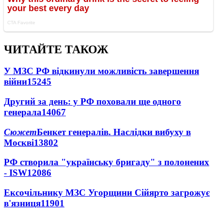
ЧИТАЙТЕ ТАКОЖ
У МЗС РФ відкинули можливість завершення
війни
15245
Другий за день: у РФ поховали ще одного
генерала
14067
Сюжет
Бенкет генералів. Наслідки вибуху в
Москві
13802
РФ створила "українську бригаду" з полонених
- ISW
12086
Ексочільнику МЗС Угорщини Сійярто загрожує
в'язниця
11901