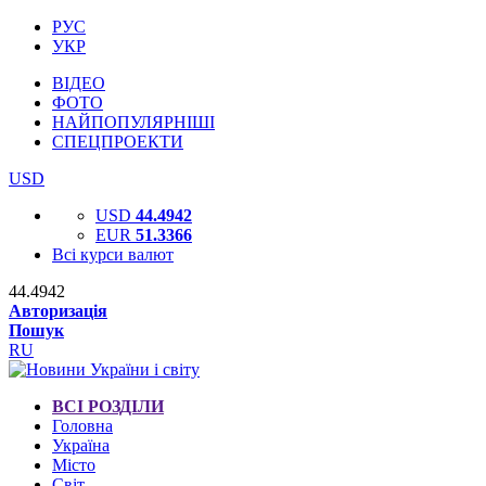
РУС
УКР
ВІДЕО
ФОТО
НАЙПОПУЛЯРНІШІ
СПЕЦПРОЕКТИ
USD
USD
44.4942
EUR
51.3366
Всі курси валют
44.4942
Авторизація
Пошук
RU
ВСІ РОЗДІЛИ
Головна
Україна
Місто
Світ