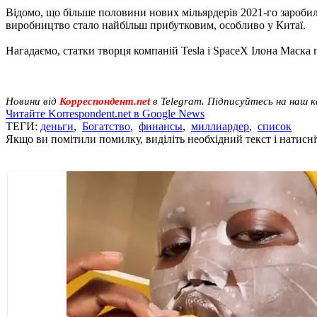
Відомо, що більше половини нових мільярдерів 2021-го заробили
виробництво стало найбільш прибутковим, особливо у Китаї.
Нагадаємо, статки творця компаній Tesla і SpaceX Ілона Маска 
Новини від
Корреспондент.net
в Telegram. Підписуйтесь на наш 
Читайте Korrespondent.net в Google News
ТЕГИ:
деньги
,
Богатство
,
финансы
,
миллиардер
,
список
Якщо ви помітили помилку, виділіть необхідний текст і натисніт