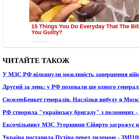
ЧИТАЙТЕ ТАКОЖ
У МЗС РФ відкинули можливість завершення вій
Другий за день: у РФ поховали ще одного генерал
Сюжет
Бенкет генералів. Наслідки вибуху в Моск
РФ створила "українську бригаду" з полонених -
Ексочільнику МЗС Угорщини Сійярто загрожує в
Україна поставила Путіна перед дилемою - ЗМІ
10