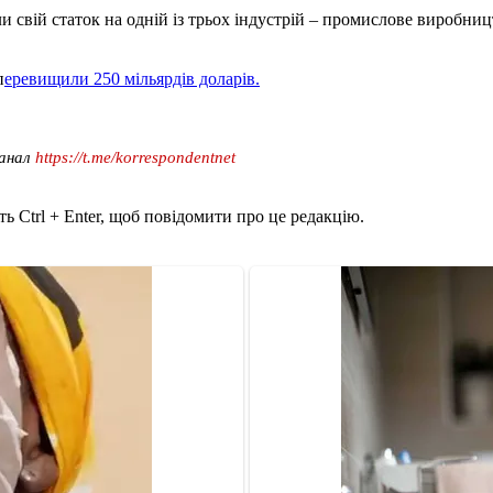
 свій статок на одній із трьох індустрій – промислове виробницт
п
еревищили 250 мільярдів доларів.
канал
https://t.me/korrespondentnet
ь Ctrl + Enter, щоб повідомити про це редакцію.