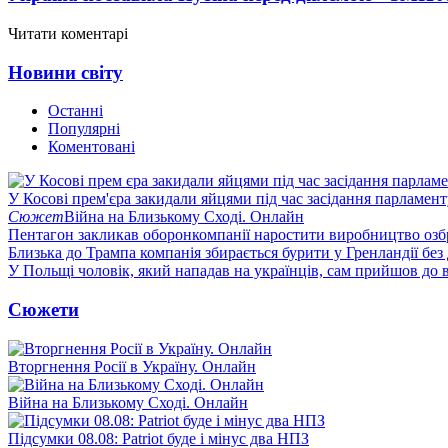
Читати коментарі
Новини світу
Останні
Популярні
Коментовані
У Косові прем'єра закидали яйцями під час засідання парламент
Сюжет
Війна на Близькому Сході. Онлайн
Пентагон закликав оборонкомпанії наростити виробництво озб
Близька до Трампа компанія збирається бурити у Гренландії без
У Польщі чоловік, який нападав на українців, сам прийшов до в
Сюжети
Вторгнення Росії в Україну. Онлайн
Війна на Близькому Сході. Онлайн
Підсумки 08.08: Patriot буде і мінус два НПЗ