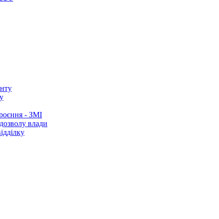
у
роєння - ЗМІ
 дозволу влади
ідділку