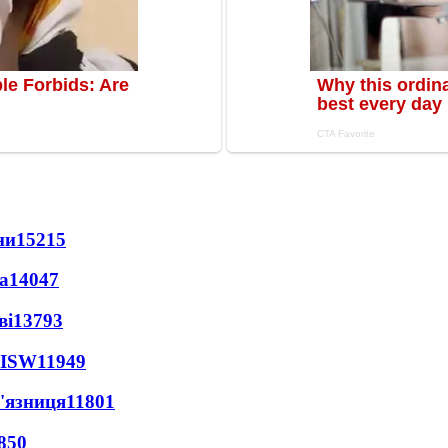
ни
15215
а
14047
ві
13793
 ISW
11949
'язниця
11801
850