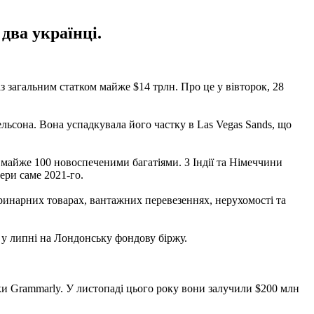
два українці.
 із загальним статком майже $14 трлн. Про це у вівторок, 28
льсона. Вона успадкувала його частку в Las Vegas Sands, що
 майже 100 новоспеченими багатіями. З Індії та Німеччини
ери саме 2021-го.
еринарних товарах, вантажних перевезеннях, нерухомості та
 у липні на Лондонську фондову біржу.
и Grammarly. У листопаді цього року вони залучили $200 млн