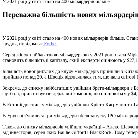
У 2021 році у світі стало на 400 мільярдерів більше
Переважна більшість нових мільярдерів з
У 2021 році у світі стало на 400 нових мільярдерів більше. Стан
грудня, повідомляє
Forbes
.
Серед жінок найбагатшою мільярдеркою у 2021 році стала Міріа
становить більшість її капіталу, який експерти оцінюють у $27,
Більшість новоприбулих до клубу мільярдерів прийшли з Китаю,
прийшло понад 20, а Швеція відзначилася тим, що дала світові 1
Зокрема, до списку найбагатших увійшли брати-мільярдери з Бо
футболі, приватизуючи державні компанії, що оцінюються у $4,
В Естонії до списку мільярдерів увійшли Крісто Кяєрманн та Т
В Уругваї з'явилося три мільярдери після запуску IPO міжнарод
Також до списку мільярдерів увійшли українці – Алекс Шевчен
від інвесторів, серед яких Baillie Gifford і BlackRock. Тому те