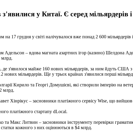
'явилися у Китаї. Є серед мільярдерів і 
ом на 17 грудня у світі налічувалося вже понад 2 600 мільярдерів
м Адельсон – вдова магната азартних ігор (казино) Шелдона Аде
1 млрд.
 де з'явилося майже 160 нових мільярдерів, за ним йдуть США з
2 нових мільярдерів. Ще у трьох країнах з'явилися перші мільярд
лгарії Кирило та Георгі Домушієві, які створили імперію на вет
2 млрд.
аавет Хінрікус – засновники платіжного сервісу Wise, що вийшов
ного платіжного стартапу dLocal.
ко та Макс Литвин – засновники інструменту перевірки граматик
пер статки кожного з них оцінюються в $4 млрд.