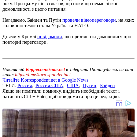
року. При цьому він зазначав, що поки що немає чіткої
домовленості з цього питання.
Нагадаємо, Байден та Путін
провели відеопереговори
, на яких
головною темою стала Україна та НАТО.
Днями у Кремлі
повідомили
, що президенти домовилися про
повторні переговори.
Новини від
Корреспондент.net
в Telegram. Підписуйтесь на наш
канал
https://t.me/korrespondentnet
Читайте Korrespondent.net в Google News
ТЕГИ:
Россия
,
Россия-США
,
США
,
Путин
,
Байден
Якщо ви помітили помилку, виділіть необхідний текст і
натисніть Ctrl + Enter, щоб повідомити про це редакцію.