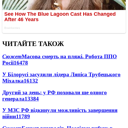
ЧИТАЙТЕ ТАКОЖ
Сюжет
Масова смерть на пляжі. Робота ППО
Росії
16478
У Білорусі засудили лідера Ляпіса Трубецького
Міхалка
16132
Другий за день: у РФ поховали ще одного
генерала
13384
У МЗС РФ відкинули можливість завершення
війни
11789