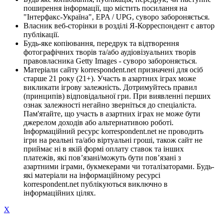
поширення інформації, що містить посилання на
"Інтерфакс-Україна", EPA / UPG, суворо забороняється.
Власник веб-сторінки в розділі Я-Корреспондент є автор
публікації.
Будь-яке копіювання, передрук та відтворення
фотографічних творів та/або аудіовізуальних творів
правовласника Getty Images - суворо забороняється.
Матеріали сайту korrespondent.net призначені для осіб
старше 21 року (21+). Участь в азартних іграх може
викликати ігрову залежність. Дотримуйтесь правил
(принципів) відповідальної гри. При виявленні перших
ознак залежності негайно зверніться до спеціаліста.
Пам'ятайте, що участь в азартних іграх не може бути
джерелом доходів або альтернативою роботі.
Інформаційний ресурс korrespondent.net не проводить
ігри на реальні та/або віртуальні гроші, також сайт не
приймає ні в якій формі оплату ставок та інших
платежів, які пов’язані/можуть бути пов’язані з
азартними іграми, букмекерами чи тоталізаторами. Будь-
які матеріали на інформаційному ресурсі
korrespondent.net публікуються виключно в
інформаційних цілях.
X