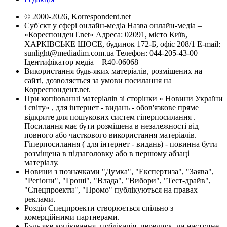
© 2000-2026, Korrespondent.net
Суб'єкт у сфері онлайн-медіа Назва онлайн-медіа –
«КореспонденТ.net» Адреса: 02091, місто Київ,
ХАРКІВСЬКЕ ШОСЕ, будинок 172-Б, офіс 208/1 E-mail:
sunlight@mediadim.com.ua
Телефон: 044-205-43-00
Ідентифікатор медіа – R40-06068
Використання будь-яких матеріалів, розміщених на
сайті, дозволяється за умови посилання на
Корреспондент.net.
При копіюванні матеріалів зі сторінки « Новини України
і світу» , для інтернет - видань - обов'язкове пряме
відкрите для пошукових систем гіперпосилання .
Посилання має бути розміщена в незалежності від
повного або часткового використання матеріалів.
Гіперпосилання ( для інтернет - видань) - повинна бути
розміщена в підзаголовку або в першому абзаці
матеріалу.
Новини з позначками "Думка", "Експертиза", "Заява",
"Регіони", "Гроші", "Влада", "Вибори", "Тест-драйв",
"Спецпроекти", "Промо" публікуються на правах
реклами.
Розділ Спецпроекти створюється спільно з
комерційними партнерами.
Будь яке копіювання, публікація, передрук, чи наступне