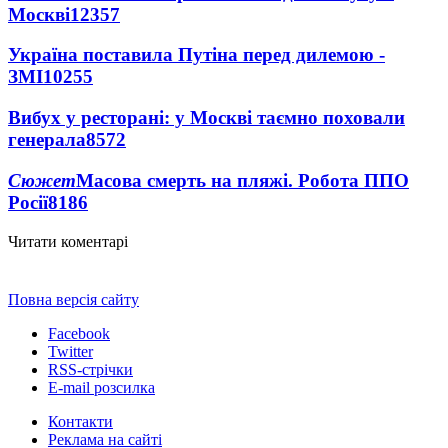
Москві
12357
Україна поставила Путіна перед дилемою -
ЗМІ
10255
Вибух у ресторані: у Москві таємно поховали
генерала
8572
Сюжет
Масова смерть на пляжі. Робота ППО
Росії
8186
Читати коментарі
Повна версія сайту
Facebook
Twitter
RSS-стрічки
E-mail розсилка
Контакти
Реклама на сайті