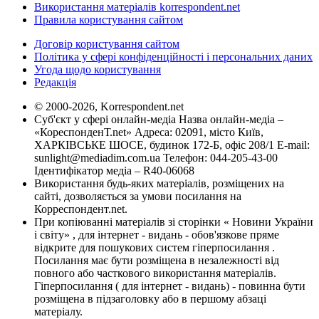
Використання матеріалів korrespondent.net
Правила користування сайтом
Договір користування сайтом
Політика у сфері конфіденційності і персональних даних
Угода щодо користування
Редакція
© 2000-2026, Korrespondent.net
Суб'єкт у сфері онлайн-медіа Назва онлайн-медіа –
«КореспонденТ.net» Адреса: 02091, місто Київ,
ХАРКІВСЬКЕ ШОСЕ, будинок 172-Б, офіс 208/1 E-mail:
sunlight@mediadim.com.ua
Телефон: 044-205-43-00
Ідентифікатор медіа – R40-06068
Використання будь-яких матеріалів, розміщених на
сайті, дозволяється за умови посилання на
Корреспондент.net.
При копіюванні матеріалів зі сторінки « Новини України
і світу» , для інтернет - видань - обов'язкове пряме
відкрите для пошукових систем гіперпосилання .
Посилання має бути розміщена в незалежності від
повного або часткового використання матеріалів.
Гіперпосилання ( для інтернет - видань) - повинна бути
розміщена в підзаголовку або в першому абзаці
матеріалу.