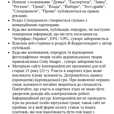
Новини з позначками "Думка", "Експертиза", "Заява",
"Регіони", "Гроші", "Влада", "Вибори", "Тест-драйв",
"Спецпроекти", "Промо" публікуються на правах
реклами.
Розділ Спецпроекти створюється спільно з
комерційними партнерами.
Будь яке копіювання, публікація, передрук, чи наступне
поширення інформації, що містить посилання на
"Інтерфакс-Україна", EPA / UPG, суворо забороняється.
Власник веб-сторінки в розділі Я-Корреспондент є автор
публікації.
Будь-яке копіювання, передрук та відтворення
фотографічних творів та/або аудіовізуальних творів
правовласника Getty Images - суворо забороняється.
Матеріали сайту korrespondent.net призначені для осіб
старше 21 року (21+). Участь в азартних іграх може
викликати ігрову залежність. Дотримуйтесь правил
(принципів) відповідальної гри. При виявленні перших
ознак залежності негайно зверніться до спеціаліста.
Пам'ятайте, що участь в азартних іграх не може бути
джерелом доходів або альтернативою роботі.
Інформаційний ресурс korrespondent.net не проводить
ігри на реальні та/або віртуальні гроші, також сайт не
приймає ні в якій формі оплату ставок та інших
платежів, які пов’язані/можуть бути пов’язані з