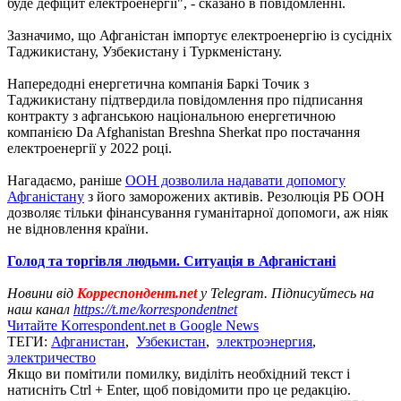
буде дефіцит електроенергії", - сказано в повідомленні.
Зазначимо, що Афганістан імпортує електроенергію із сусідніх
Таджикистану, Узбекистану і Туркменістану.
Напередодні енергетична компанія Баркі Точик з
Таджикистану підтвердила повідомлення про підписання
контракту з афганською національною енергетичною
компанією Da Afghanistan Breshna Sherkat про постачання
електроенергії у 2022 році.
Нагадаємо, раніше
ООН дозволила надавати допомогу
Афганістану
з його заморожених активів. Резолюція РБ ООН
дозволяє тільки фінансування гуманітарної допомоги, аж ніяк
не відновлення країни.
Голод та торгівля людьми. Ситуація в Афганістані
Новини від
Корреспондент.net
у Telegram. Підписуйтесь на
наш канал
https://t.me/korrespondentnet
Читайте Korrespondent.net в Google News
ТЕГИ:
Афганистан
,
Узбекистан
,
электроэнергия
,
электричество
Якщо ви помітили помилку, виділіть необхідний текст і
натисніть Ctrl + Enter, щоб повідомити про це редакцію.