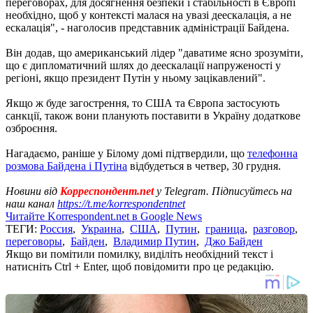
переговорах, для досягнення безпеки і стабільності в Європі
необхідно, щоб у контексті малася на увазі деескалація, а не
ескалація", - наголосив представник адміністрації Байдена.
Він додав, що американський лідер "даватиме ясно зрозуміти,
що є дипломатичний шлях до деескалації напруженості у
регіоні, якщо президент Путін у ньому зацікавлений".
Якщо ж буде загострення, то США та Європа застосують
санкції, також вони планують поставити в Україну додаткове
озброєння.
Нагадаємо, раніше у Білому домі підтвердили, що
телефонна
розмова Байдена і Путіна
відбудеться в четвер, 30 грудня.
Новини від
Корреспондент.net
у Telegram. Підписуйтесь на
наш канал
https://t.me/korrespondentnet
Читайте Korrespondent.net в Google News
ТЕГИ:
Россия
,
Украина
,
США
,
Путин
,
граница
,
разговор
,
переговоры
,
Байден
,
Владимир Путин
,
Джо Байден
Якщо ви помітили помилку, виділіть необхідний текст і
натисніть Ctrl + Enter, щоб повідомити про це редакцію.