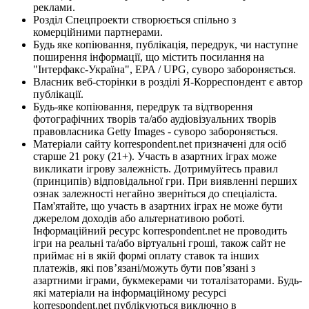
реклами.
Розділ Спецпроекти створюється спільно з
комерційними партнерами.
Будь яке копіювання, публікація, передрук, чи наступне
поширення інформації, що містить посилання на
"Інтерфакс-Україна", EPA / UPG, суворо забороняється.
Власник веб-сторінки в розділі Я-Корреспондент є автор
публікації.
Будь-яке копіювання, передрук та відтворення
фотографічних творів та/або аудіовізуальних творів
правовласника Getty Images - суворо забороняється.
Матеріали сайту korrespondent.net призначені для осіб
старше 21 року (21+). Участь в азартних іграх може
викликати ігрову залежність. Дотримуйтесь правил
(принципів) відповідальної гри. При виявленні перших
ознак залежності негайно зверніться до спеціаліста.
Пам'ятайте, що участь в азартних іграх не може бути
джерелом доходів або альтернативою роботі.
Інформаційний ресурс korrespondent.net не проводить
ігри на реальні та/або віртуальні гроші, також сайт не
приймає ні в якій формі оплату ставок та інших
платежів, які пов’язані/можуть бути пов’язані з
азартними іграми, букмекерами чи тоталізаторами. Будь-
які матеріали на інформаційному ресурсі
korrespondent.net публікуються виключно в