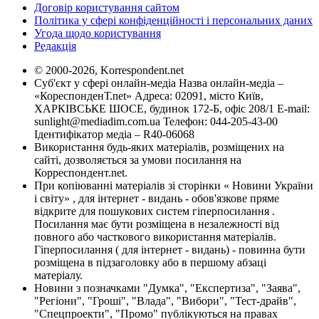
Договір користування сайтом
Політика у сфері конфіденційності і персональних даних
Угода щодо користування
Редакція
© 2000-2026, Korrespondent.net
Суб'єкт у сфері онлайн-медіа Назва онлайн-медіа –
«КореспонденТ.net» Адреса: 02091, місто Київ,
ХАРКІВСЬКЕ ШОСЕ, будинок 172-Б, офіс 208/1 E-mail:
sunlight@mediadim.com.ua
Телефон: 044-205-43-00
Ідентифікатор медіа – R40-06068
Використання будь-яких матеріалів, розміщених на
сайті, дозволяється за умови посилання на
Корреспондент.net.
При копіюванні матеріалів зі сторінки « Новини України
і світу» , для інтернет - видань - обов'язкове пряме
відкрите для пошукових систем гіперпосилання .
Посилання має бути розміщена в незалежності від
повного або часткового використання матеріалів.
Гіперпосилання ( для інтернет - видань) - повинна бути
розміщена в підзаголовку або в першому абзаці
матеріалу.
Новини з позначками "Думка", "Експертиза", "Заява",
"Регіони", "Гроші", "Влада", "Вибори", "Тест-драйв",
"Спецпроекти", "Промо" публікуються на правах