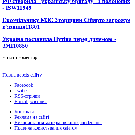
РФ створила "українську бригаду" з полонених
- ISW
11949
Ексочільнику МЗС Угорщини Сійярто загрожує
в'язниця
11801
Україна поставила Путіна перед дилемою -
ЗМІ
10850
Читати коментарі
Повна версія сайту
Facebook
Twitter
RSS-стрічки
E-mail розсилка
Контакти
Реклама на сайті
Використання матеріалів korrespondent.net
Правила користування сайтом