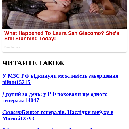
ЧИТАЙТЕ ТАКОЖ
У МЗС РФ відкинули можливість завершення
війни
15215
Другий за день: у РФ поховали ще одного
генерала
14047
Сюжет
Бенкет генералів. Наслідки вибуху в
Москві
13793