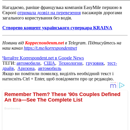
Нагадаємо, раніше французька компанія EasyMile першою в
Європі
отримала дозвіл на перевезення
пасажирів дорогами
загального користування без водія.
Створено концепт українського суперкара KRAІNA
Новини від
Корреспондент.net
в Telegram. Підписуйтесь на
наш канал
https://t.me/korrespondentnet
Читайте Korrespondent.net в Google News
ТЕГИ:
автомобили
,
США
,
Технологии
,
грузовик
,
тест-
драйв
,
Аризона
,
автомобиль
Якщо ви помітили помилку, виділіть необхідний текст і
натисніть Ctrl + Enter, щоб повідомити про це редакцію.