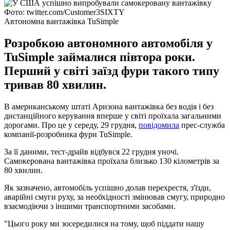
Фото: twitter.com/Customer3SIXTY
Автономна вантажівка TuSimple
Розробкою автономного автомобіля у
TuSimple займалися півтора роки.
Перший у світі заїзд фури такого типу
тривав 80 хвилин.
В американському штаті Аризона вантажівка без водія і без
дистанційного керування вперше у світі проїхала загальними
дорогами. Про це у середу, 29 грудня,
повідомила
прес-служба
компанії-розробника фури TuSimple.
За її даними, тест-драйв відбувся 22 грудня уночі.
Самокерована вантажівка проїхала близько 130 кілометрів за
80 хвилин.
Як зазначено, автомобіль успішно долав перехрестя, з'їзди,
аварійні смуги руху, за необхідності змінював смугу, природно
взаємодіючи з іншими транспортними засобами.
"Цього року ми зосередилися на тому, щоб піддати нашу