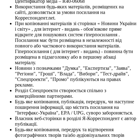
Ідентифікатор медіа – R40-06068
Використання будь-яких матеріалів, розміщених на
сайті, дозволяється за умови посилання на
Корреспондент.net.
При копіюванні матеріалів зі сторінки « Новини України
і світу» , для інтернет - видань - обов'язкове пряме
відкрите для пошукових систем гіперпосилання .
Посилання має бути розміщена в незалежності від
повного або часткового використання матеріалів.
Гіперпосилання ( для інтернет - видань) - повинна бути
розміщена в підзаголовку або в першому абзаці
матеріалу.
Новини з позначками "Думка", "Експертиза", "Заява",
"Регіони", "Гроші", "Влада", "Вибори", "Тест-драйв",
"Спецпроекти", "Промо" публікуються на правах
реклами.
Розділ Спецпроекти створюється спільно з
комерційними партнерами.
Будь яке копіювання, публікація, передрук, чи наступне
поширення інформації, що містить посилання на
"Інтерфакс-Україна", EPA / UPG, суворо забороняється.
Власник веб-сторінки в розділі Я-Корреспондент є автор
публікації.
Будь-яке копіювання, передрук та відтворення
фотографічних творів та/або аудіовізуальних творів