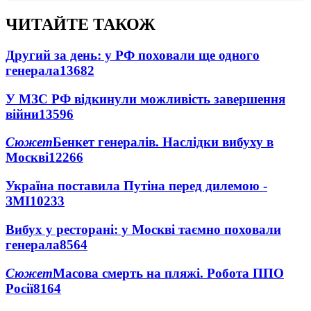
ЧИТАЙТЕ ТАКОЖ
Другий за день: у РФ поховали ще одного
генерала
13682
У МЗС РФ відкинули можливість завершення
війни
13596
Сюжет
Бенкет генералів. Наслідки вибуху в
Москві
12266
Україна поставила Путіна перед дилемою -
ЗМІ
10233
Вибух у ресторані: у Москві таємно поховали
генерала
8564
Сюжет
Масова смерть на пляжі. Робота ППО
Росії
8164