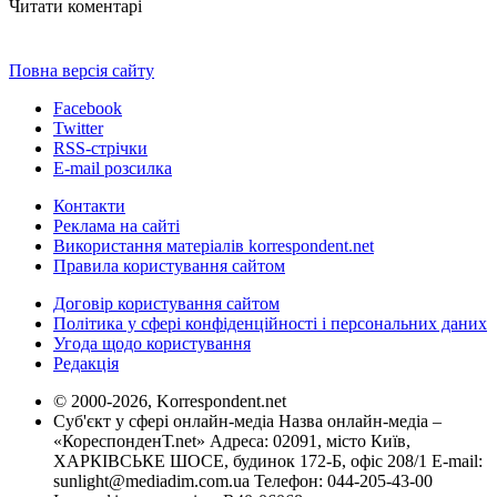
Читати коментарі
Повна версія сайту
Facebook
Twitter
RSS-стрічки
E-mail розсилка
Контакти
Реклама на сайті
Використання матеріалів korrespondent.net
Правила користування сайтом
Договір користування сайтом
Політика у сфері конфіденційності і персональних даних
Угода щодо користування
Редакція
© 2000-2026, Korrespondent.net
Суб'єкт у сфері онлайн-медіа Назва онлайн-медіа –
«КореспонденТ.net» Адреса: 02091, місто Київ,
ХАРКІВСЬКЕ ШОСЕ, будинок 172-Б, офіс 208/1 E-mail:
sunlight@mediadim.com.ua
Телефон: 044-205-43-00