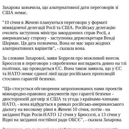
Захарова зазначила, що альтернативної дати переговорів зі
США немає.
"10 січня в Женеві плануються переговори у форматі
міжвідомчої делегації Росії та США. Російську делегацію
очолить заступник міністра закордонних справ Росії, а
американську сторону - заступника держсекретаря Венді
Шерман. Ця дата позначена. Вона не має зараз жодних
альтернативних варіантів", - сказала вона.
За словами Захарової, заяви Борреля про можливий внесок
Брюсселя в переговори з євробезпеки виглядають дивно на тлі
політики, що проводиться ЄС. Вона також заявила, що у ЄС
та НАТО немає єдиної лінії щодо російських пропозицій
стосовно гарантій безпеки.
"Що стосується обговорення запропонованих нами проектів
міжнародно-правових документів про гарантії безпеки -
двосторонній договір зі США та угода з країнами-членами
НАТО, - вона відбудеться в рамках російсько-американського
діалогу на високому рівні в Женеві 10 січня, потім - на
засіданні Ради Росія-НАТО 12 січня у Брюсселі, а 13 січня у
Відні на засіданні постійної ради ОБСЄ", - сказала Захарова.