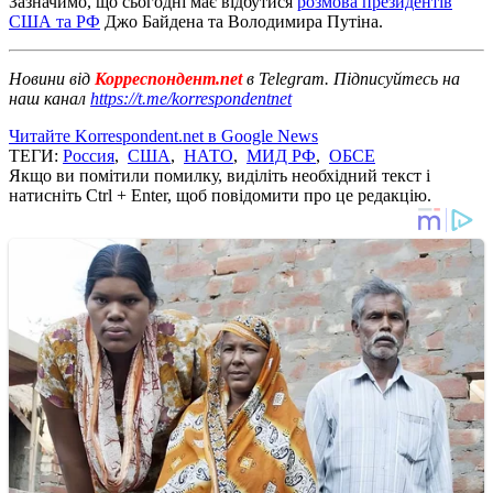
Зазначимо, що сьогодні має відбутися
розмова президентів
США та РФ
Джо Байдена та Володимира Путіна.
Новини від
Корреспондент.net
в Telegram. Підписуйтесь на
наш канал
https://t.me/korrespondentnet
Читайте Korrespondent.net в Google News
ТЕГИ:
Россия
,
США
,
НАТО
,
МИД РФ
,
ОБСЕ
Якщо ви помітили помилку, виділіть необхідний текст і
натисніть Ctrl + Enter, щоб повідомити про це редакцію.