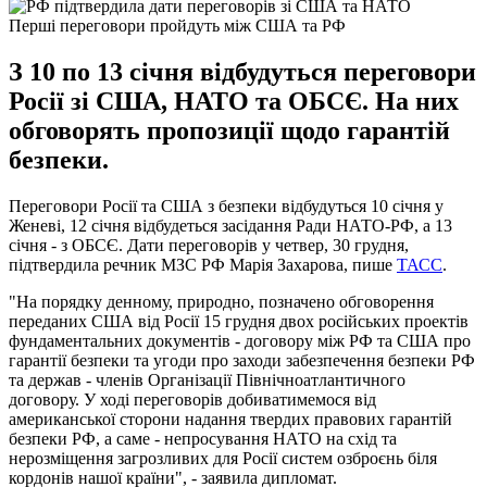
Перші переговори пройдуть між США та РФ
З 10 по 13 січня відбудуться переговори
Росії зі США, НАТО та ОБСЄ. На них
обговорять пропозиції щодо гарантій
безпеки.
Переговори Росії та США з безпеки відбудуться 10 січня у
Женеві, 12 січня відбудеться засідання Ради НАТО-РФ, а 13
січня - з ОБСЄ. Дати переговорів у четвер, 30 грудня,
підтвердила речник МЗС РФ Марія Захарова, пише
ТАСС
.
"На порядку денному, природно, позначено обговорення
переданих США від Росії 15 грудня двох російських проектів
фундаментальних документів - договору між РФ та США про
гарантії безпеки та угоди про заходи забезпечення безпеки РФ
та держав - членів Організації Північноатлантичного
договору. У ході переговорів добиватимемося від
американської сторони надання твердих правових гарантій
безпеки РФ, а саме - непросування НАТО на схід та
нерозміщення загрозливих для Росії систем озброєнь біля
кордонів нашої країни", - заявила дипломат.