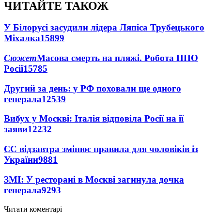
ЧИТАЙТЕ ТАКОЖ
У Білорусі засудили лідера Ляпіса Трубецького
Міхалка
15899
Сюжет
Масова смерть на пляжі. Робота ППО
Росії
15785
Другий за день: у РФ поховали ще одного
генерала
12539
Вибух у Москві: Італія відповіла Росії на її
заяви
12232
ЄС відзавтра змінює правила для чоловіків із
України
9881
ЗМІ: У ресторані в Москві загинула дочка
генерала
9293
Читати коментарі