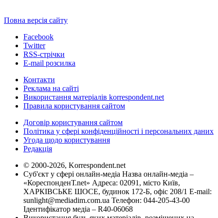
Повна версія сайту
Facebook
Twitter
RSS-стрічки
E-mail розсилка
Контакти
Реклама на сайті
Використання матеріалів korrespondent.net
Правила користування сайтом
Договір користування сайтом
Політика у сфері конфіденційності і персональних даних
Угода щодо користування
Редакція
© 2000-2026, Korrespondent.net
Суб'єкт у сфері онлайн-медіа Назва онлайн-медіа –
«КореспонденТ.net» Адреса: 02091, місто Київ,
ХАРКІВСЬКЕ ШОСЕ, будинок 172-Б, офіс 208/1 E-mail:
sunlight@mediadim.com.ua
Телефон: 044-205-43-00
Ідентифікатор медіа – R40-06068
Використання будь-яких матеріалів, розміщених на