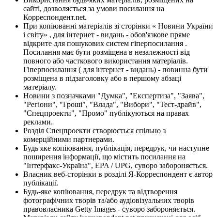
сайті, дозволяється за умови посилання на
Корреспондент.net.
При копіюванні матеріалів зі сторінки « Новини України
і світу» , для інтернет - видань - обов'язкове пряме
відкрите для пошукових систем гіперпосилання .
Посилання має бути розміщена в незалежності від
повного або часткового використання матеріалів.
Гіперпосилання ( для інтернет - видань) - повинна бути
розміщена в підзаголовку або в першому абзаці
матеріалу.
Новини з позначками "Думка", "Експертиза", "Заява",
"Регіони", "Гроші", "Влада", "Вибори", "Тест-драйв",
"Спецпроекти", "Промо" публікуються на правах
реклами.
Розділ Спецпроекти створюється спільно з
комерційними партнерами.
Будь яке копіювання, публікація, передрук, чи наступне
поширення інформації, що містить посилання на
"Інтерфакс-Україна", EPA / UPG, суворо забороняється.
Власник веб-сторінки в розділі Я-Корреспондент є автор
публікації.
Будь-яке копіювання, передрук та відтворення
фотографічних творів та/або аудіовізуальних творів
правовласника Getty Images - суворо забороняється.