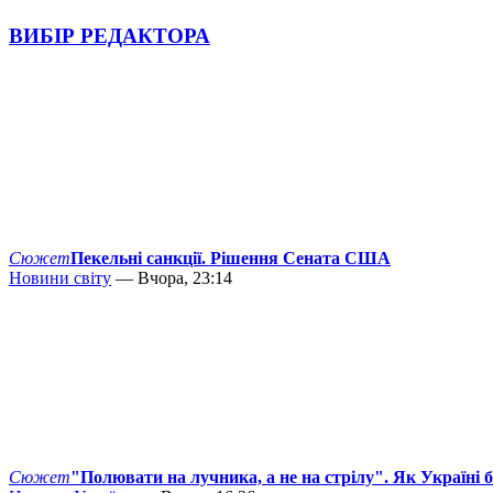
ВИБІР РЕДАКТОРА
Сюжет
Пекельні санкції. Рішення Сената США
Новини світу
— Вчора, 23:14
Сюжет
"Полювати на лучника, а не на стрілу". Як Україні 