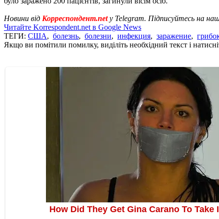
було заражено 200 пацієнтів, загинули вісім осіб.
Новини від
Корреспондент.net
у Telegram. Підписуйтесь на на
Читайте Korrespondent.net в Google News
ТЕГИ:
США
,
болезнь
,
болезни
,
инфекция
,
заражение
,
грибо
Якщо ви помітили помилку, виділіть необхідний текст і натисніт