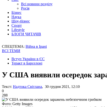
Всі новини розділу
Росія
Бізнес
Наука
Шоу-бізнес
Спорт
Lifestyle
БЛОГИ ЧИТАЧІВ
СПЕЦТЕМА:
Війна в Ірані
ВСІ ТЕМИ
Вступ України в ЄС
Теракт в Барселоні
У США виявили осередок зар
Текст:
Надтока Світлана
, 30 грудня 2021, 12:10
0
288
Фото: Getty Images