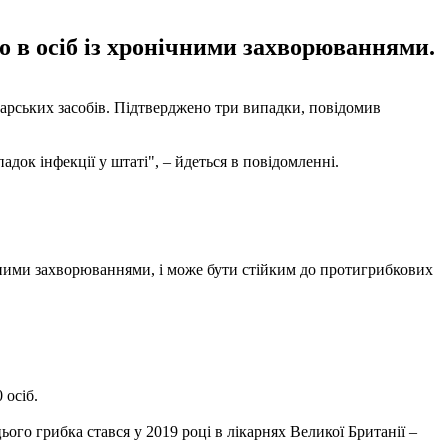
во в осіб із хронічними захворюваннями.
карських засобів. Підтверджено три випадки, повідомив
адок інфекції у штаті", – йдеться в повідомленні.
нічними захворюваннями, і може бути стійким до протигрибкових
 осіб.
ього грибка стався у 2019 році в лікарнях Великої Британії –