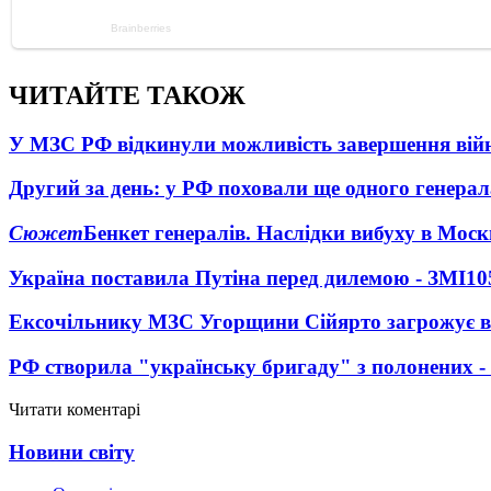
ЧИТАЙТЕ ТАКОЖ
У МЗС РФ відкинули можливість завершення вій
Другий за день: у РФ поховали ще одного генерал
Сюжет
Бенкет генералів. Наслідки вибуху в Моск
Україна поставила Путіна перед дилемою - ЗМІ
10
Ексочільнику МЗС Угорщини Сійярто загрожує в
РФ створила "українську бригаду" з полонених -
Читати коментарі
Новини світу