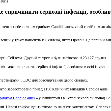
auris
же спричинити серйозні інфекції, особли
ження небезпечним грибком Candida auris, який є стійким до лі
влений у трьох пацієнтів із Сейлема, штат Орегон. Це перший вип
ні Сейлема. Другий та третій були зафіксовані 23 і 27 грудня.
о він може викликати серйозні інфекції, особливо в осіб із хро
артнерами і CDC для розслідування цього спалаху.
уло зареєстровано понад 1150 клінічних випадків Candida auris.
рибком Candida auris
– у Вашигтоні і в Техасі захворіли понад 120
нії. Наразі грибок ідентифіковано на п'яти континентах. Спалах ц