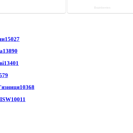
ни
15027
а
13890
ві
13401
579
'язниця
10368
 ISW
10011