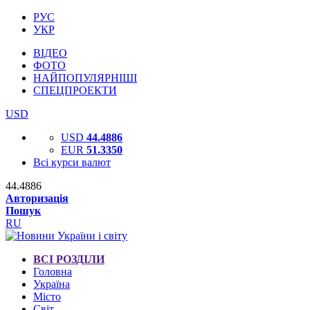
РУС
УКР
ВІДЕО
ФОТО
НАЙПОПУЛЯРНІШІ
СПЕЦПРОЕКТИ
USD
USD
44.4886
EUR
51.3350
Всі курси валют
44.4886
Авторизація
Пошук
RU
ВСІ РОЗДІЛИ
Головна
Україна
Місто
Світ