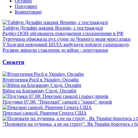
Останні
Популярні
Коментовані
Тайфун Дельфін накрив Японію, є постраждалі
Радбез ООН обговорить поводження з полоненими в РФ
Туреччина обмежила рух суден до Чорного моря через атаки
У Болгарії невідомий БПЛА вибухнув поблизу газопроводу
Росіяни змінили ставлення до війни - опитування
Сюжети
Вторгнення Росії в Україну. Онлайн
Війна на Близькому Сході. Онлайн
Підсумки 07.08: "Пекельні" санкції і "парад" дронів
Пекельні санкції. Рішення Сената США
"Полювати на лучника, а не на стрілу". Як Україні боротись з 