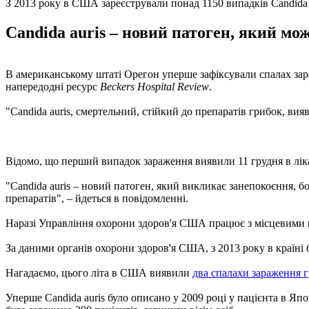
З 2013 року в США зареєстрували понад 1150 випадків Candida 
Candida auris – новий патоген, який мо
В американському штаті Орегон уперше зафіксували спалах зара
напередодні ресурс
Beckers Hospital Review
.
"Candida auris, смертельний, стійкий до препаратів грибок, вия
Відомо, що перший випадок зараження виявили 11 грудня в лікар
"Candida auris – новий патоген, який викликає занепокоєння, б
препаратів", – йдеться в повідомленні.
Наразі Управління охорони здоров'я США працює з місцевими п
За даними органів охорони здоров'я США, з 2013 року в країні б
Нагадаємо, цього літа в США виявили
два спалахи зараження г
Уперше Candida auris було описано у 2009 році у пацієнта в Япо