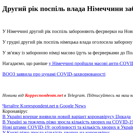
Другий рік поспіль влада Німеччини заб
У Німеччині другий рік поспіль забороняють феєрверки на Нов
У грудні другий рік поспіль німецька влада оголосила заборону
У зв'язку із забороною німці масово їдуть за феєрверками до По
Нагадаємо, що раніше
у Німеччині пройшли масові анти-COVI
ВООЗ заявила про цунамі COVID-захворюваності
Новини від
Корреспондент.net
в Telegram. Підписуйтесь на наш 
Читайте Korrespondent.net в Google News
Коронавірус
В Україні вперше виявили новий варіант коронавірусу Цикада
В Україні за тиждень різко зросла кількість хворих на COVID-1
Нові штами COVID-19: особливості та кількість хворих в Украї
У Києві різко зросла кількість хворих на коронавірус