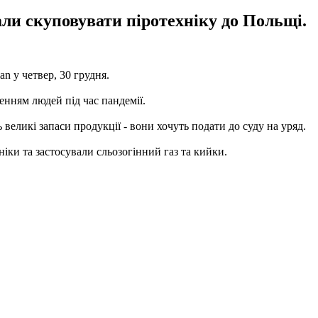
али скуповувати піротехніку до Польщі.
an у четвер, 30 грудня.
енням людей під час пандемії.
великі запаси продукції - вони хочуть подати до суду на уряд.
ніки та застосували сльозогінний газ та кийки.