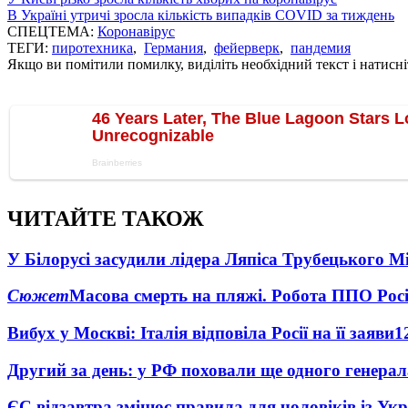
В Україні утричі зросла кількість випадків COVID за тиждень
СПЕЦТЕМА:
Коронавірус
ТЕГИ:
пиротехника
,
Германия
,
фейерверк
,
пандемия
Якщо ви помітили помилку, виділіть необхідний текст і натисніт
ЧИТАЙТЕ ТАКОЖ
У Білорусі засудили лідера Ляпіса Трубецького М
Сюжет
Масова смерть на пляжі. Робота ППО Росі
Вибух у Москві: Італія відповіла Росії на її заяви
1
Другий за день: у РФ поховали ще одного генерал
ЄС відзавтра змінює правила для чоловіків із Ук