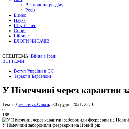
Всі новини розділу
Росія
Бізнес
Наука
Шоу-бізнес
Спорт
Lifestyle
БЛОГИ ЧИТАЧІВ
СПЕЦТЕМА:
Війна в Ірані
ВСІ ТЕМИ
Вступ України в ЄС
Теракт в Барселоні
У Німеччині через карантин 
Текст:
Дем'янчук Ольга
, 30 грудня 2021, 22:10
0
168
У Німеччині заборонили феєрверки на Новий рік