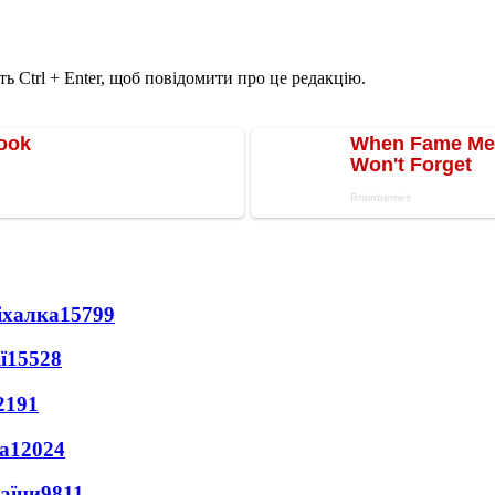
ь Ctrl + Enter, щоб повідомити про це редакцію.
іхалка
15799
ї
15528
2191
а
12024
раїни
9811