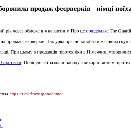
оронила продаж феєрверків - німці поїх
ий рік через обмеження карантину. Про це
повідомляє
The Guardi
 на продаж феєрверків. Так уряд прагне запобігти масовим скупч
льщі. При цьому в продавців піротехніки в Німеччині утворились 
D протести
. Поліцейські зазнали нападу з використанням піротех
канал
https://t.me/korrespondentnet
9
ні