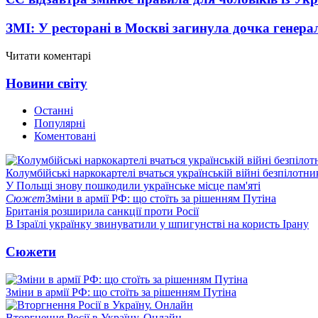
ЗМІ: У ресторані в Москві загинула дочка генера
Читати коментарі
Новини світу
Останні
Популярні
Коментовані
Колумбійські наркокартелі вчаться українській війні безпілотни
У Польщі знову пошкодили українське місце пам'яті
Сюжет
Зміни в армії РФ: що стоїть за рішенням Путіна
Британія розширила санкції проти Росії
В Ізраїлі українку звинуватили у шпигунстві на користь Ірану
Сюжети
Зміни в армії РФ: що стоїть за рішенням Путіна
Вторгнення Росії в Україну. Онлайн