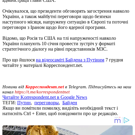
адміністрації глави США.
Очікувалося, що президенти обговорять загострення навколо
України, а також майбутні переговори щодо безпеки
наступного місяця, напружену ситуацію в Європі та поточні
переговори з Іраном щодо його ядерної програми.
Відомо, що Росія та США на тлі напруженості навколо
України планують 10 січня провести зустріч у форматі
стратегічного діалогу на рівні представників МЗС.
Про що йшлося
на відеосаміті Байдена з Путіним
7 грудня
читайте у матеріалі Корреспондент.net.
Новини від
Корреспондент.net
в Telegram. Підписуйтесь на наш
канал
https://t.me/korrespondentnet
Читайте Korrespondent.net в Google News
ТЕГИ:
Путин
,
переговоры
,
Байден
Якщо ви помітили помилку, виділіть необхідний текст і
натисніть Ctrl + Enter, щоб повідомити про це редакцію.