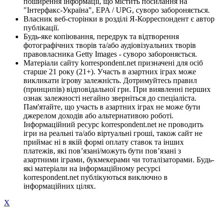
поширення інформації, що містить посилання на
"Інтерфакс-Україна", EPA / UPG, суворо забороняється.
Власник веб-сторінки в розділі Я-Корреспондент є автор
публікації.
Будь-яке копіювання, передрук та відтворення
фотографічних творів та/або аудіовізуальних творів
правовласника Getty Images - суворо забороняється.
Матеріали сайту korrespondent.net призначені для осіб
старше 21 року (21+). Участь в азартних іграх може
викликати ігрову залежність. Дотримуйтесь правил
(принципів) відповідальної гри. При виявленні перших
ознак залежності негайно зверніться до спеціаліста.
Пам'ятайте, що участь в азартних іграх не може бути
джерелом доходів або альтернативою роботі.
Інформаційний ресурс korrespondent.net не проводить
ігри на реальні та/або віртуальні гроші, також сайт не
приймає ні в якій формі оплату ставок та інших
платежів, які пов’язані/можуть бути пов’язані з
азартними іграми, букмекерами чи тоталізаторами. Будь-
які матеріали на інформаційному ресурсі
korrespondent.net публікуються виключно в
інформаційних цілях.
X