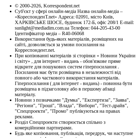
© 2000-2026, Korrespondent.net
Суб'єкт у сфері онлайн-медіа Назва онлайн-медіа –
«КореспонденТ.net» Адреса: 02091, місто Київ,
ХАРКІВСЬКЕ ШОСЕ, будинок 172-Б, офіс 208/1 E-mail:
sunlight@mediadim.com.ua
Телефон: 044-205-43-00
Ідентифікатор медіа – R40-06068
Використання будь-яких матеріалів, розміщених на
сайті, дозволяється за умови посилання на
Корреспондент.net.
При копіюванні матеріалів зі сторінки « Новини України
і світу» , для інтернет - видань - обов'язкове пряме
відкрите для пошукових систем гіперпосилання .
Посилання має бути розміщена в незалежності від
повного або часткового використання матеріалів.
Гіперпосилання ( для інтернет - видань) - повинна бути
розміщена в підзаголовку або в першому абзаці
матеріалу.
Новини з позначками "Думка", "Експертиза", "Заява",
"Регіони", "Гроші", "Влада", "Вибори", "Тест-драйв",
"Спецпроекти", "Промо" публікуються на правах
реклами.
Розділ Спецпроекти створюється спільно з
комерційними партнерами.
Будь яке копіювання, публікація, передрук, чи наступне