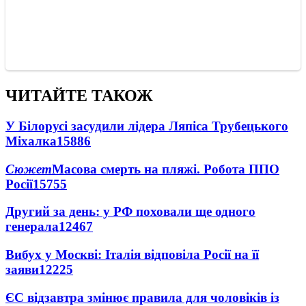
ЧИТАЙТЕ ТАКОЖ
У Білорусі засудили лідера Ляпіса Трубецького
Міхалка
15886
Сюжет
Масова смерть на пляжі. Робота ППО
Росії
15755
Другий за день: у РФ поховали ще одного
генерала
12467
Вибух у Москві: Італія відповіла Росії на її
заяви
12225
ЄС відзавтра змінює правила для чоловіків із