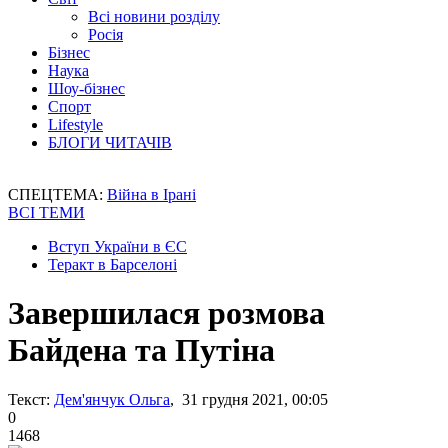
Всі новини розділу
Росія
Бізнес
Наука
Шоу-бізнес
Спорт
Lifestyle
БЛОГИ ЧИТАЧІВ
СПЕЦТЕМА:
Війна в Ірані
ВСІ ТЕМИ
Вступ України в ЄС
Теракт в Барселоні
Завершилася розмова
Байдена та Путіна
Текст:
Дем'янчук Ольга
, 31 грудня 2021, 00:05
0
1468