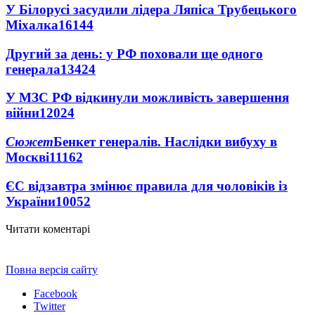
У Білорусі засудили лідера Ляпіса Трубецького
Міхалка
16144
Другий за день: у РФ поховали ще одного
генерала
13424
У МЗС РФ відкинули можливість завершення
війни
12024
Сюжет
Бенкет генералів. Наслідки вибуху в
Москві
11162
ЄС відзавтра змінює правила для чоловіків із
України
10052
Читати коментарі
Повна версія сайту
Facebook
Twitter