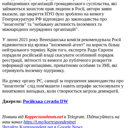
найвідоміших організацій громадянського суспільства, які
займаються захистом прав людини в Росії, автори заяви
вказали, що закриття НУО було зроблено на вимогу
Генпрокуратури РФ відповідно до законодавства про
"іноагентів" та "небажану активність іноземних та
міжнародних неурядових організацій".
У липні 2021 року Венеціанська комісія рекомендувала Росії
відмовитися від ярлика "іноземний агент" на користь більш
нейтрального терміну. Крім того, експерти Ради Європи
порадили російській владі скасувати особливий порядок
реєстрації, звітності та вимоги до публічного розкриття
інформації організаціями, приватними особами та ЗМІ, які
отримують іноземну підтримку.
На думку органу РЄ, санкції за порушення законодавства про
"іноагентів" слід пом'якшити і навіть штрафи застосовувати у
виняткових випадках, коли створюється загроза демократії.
Джерело:
Російська служба DW
Новини від
Корреспондент.net
в Telegram. Підписуйтесь на
наш канал
https://t.me/korrespondentnet
Читайте Korrespondent.net в Google News