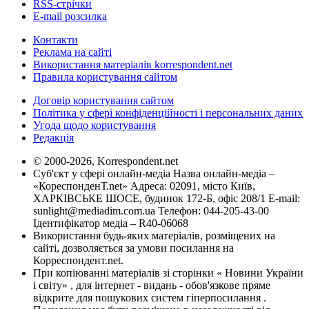
RSS-стрічки
E-mail розсилка
Контакти
Реклама на сайті
Використання матеріалів korrespondent.net
Правила користування сайтом
Договір користування сайтом
Політика у сфері конфіденційності і персональних даних
Угода щодо користування
Редакція
© 2000-2026, Korrespondent.net
Суб'єкт у сфері онлайн-медіа Назва онлайн-медіа –
«КореспонденТ.net» Адреса: 02091, місто Київ,
ХАРКІВСЬКЕ ШОСЕ, будинок 172-Б, офіс 208/1 E-mail:
sunlight@mediadim.com.ua
Телефон: 044-205-43-00
Ідентифікатор медіа – R40-06068
Використання будь-яких матеріалів, розміщених на
сайті, дозволяється за умови посилання на
Корреспондент.net.
При копіюванні матеріалів зі сторінки « Новини України
і світу» , для інтернет - видань - обов'язкове пряме
відкрите для пошукових систем гіперпосилання .