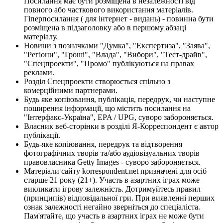
Посилання має бути розміщена в незалежності від
повного або часткового використання матеріалів.
Гіперпосилання ( для інтернет - видань) - повинна бути
розміщена в підзаголовку або в першому абзаці
матеріалу.
Новини з позначками "Думка", "Експертиза", "Заява",
"Регіони", "Гроші", "Влада", "Вибори", "Тест-драйв",
"Спецпроекти", "Промо" публікуються на правах
реклами.
Розділ Спецпроекти створюється спільно з
комерційними партнерами.
Будь яке копіювання, публікація, передрук, чи наступне
поширення інформації, що містить посилання на
"Інтерфакс-Україна", EPA / UPG, суворо забороняється.
Власник веб-сторінки в розділі Я-Корреспондент є автор
публікації.
Будь-яке копіювання, передрук та відтворення
фотографічних творів та/або аудіовізуальних творів
правовласника Getty Images - суворо забороняється.
Матеріали сайту korrespondent.net призначені для осіб
старше 21 року (21+). Участь в азартних іграх може
викликати ігрову залежність. Дотримуйтесь правил
(принципів) відповідальної гри. При виявленні перших
ознак залежності негайно зверніться до спеціаліста.
Пам'ятайте, що участь в азартних іграх не може бути