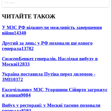
ЧИТАЙТЕ ТАКОЖ
У МЗС РФ відкинули можливість завершення
війни
14340
Другий за день: у РФ поховали ще одного
генерала
13782
Сюжет
Бенкет генералів. Наслідки вибуху в
Москві
12833
Україна поставила Путіна перед дилемою -
ЗМІ
10372
Ексочільнику МЗС Угорщини Сійярто загрожує
в'язниця
9084
Вибух у ресторані: у Москві таємно поховали
генерала
8593