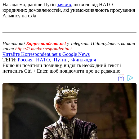
Нагадаємо, раніше Путін
заявив
, що хоче від НАТО
юридичних домовленостей, які унеможливлюють просування
Альянсу на схід.
Новини від
Корреспондент.net
у Telegram. Підписуйтесь на наш
канал
https://t.me/korrespondentnet
Читайте Korrespondent.net в Google News
ТЕГИ:
Россия
,
НАТО
,
Путин
,
Финляндия
Якщо ви помітили помилку, виділіть необхідний текст і
натисніть Ctrl + Enter, щоб повідомити про це редакцію.