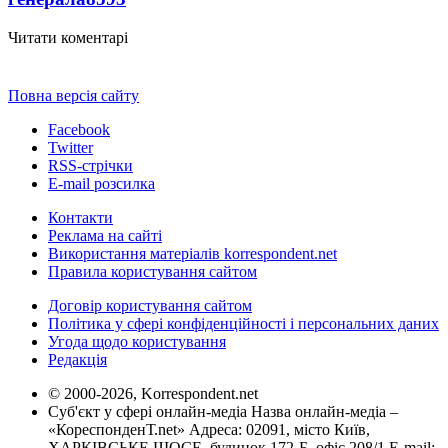
Читати коментарі
Повна версія сайту
Facebook
Twitter
RSS-стрічки
E-mail розсилка
Контакти
Реклама на сайті
Використання матеріалів korrespondent.net
Правила користування сайтом
Договір користування сайтом
Політика у сфері конфіденційності і персональних даних
Угода щодо користування
Редакція
© 2000-2026, Korrespondent.net
Суб'єкт у сфері онлайн-медіа Назва онлайн-медіа –
«КореспонденТ.net» Адреса: 02091, місто Київ,
ХАРКІВСЬКЕ ШОСЕ, будинок 172-Б, офіс 208/1 E-mail: