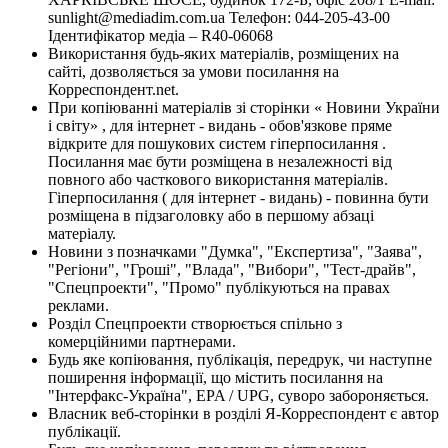
sunlight@mediadim.com.ua
Телефон: 044-205-43-00
Ідентифікатор медіа – R40-06068
Використання будь-яких матеріалів, розміщених на
сайті, дозволяється за умови посилання на
Корреспондент.net.
При копіюванні матеріалів зі сторінки « Новини України
і світу» , для інтернет - видань - обов'язкове пряме
відкрите для пошукових систем гіперпосилання .
Посилання має бути розміщена в незалежності від
повного або часткового використання матеріалів.
Гіперпосилання ( для інтернет - видань) - повинна бути
розміщена в підзаголовку або в першому абзаці
матеріалу.
Новини з позначками "Думка", "Експертиза", "Заява",
"Регіони", "Гроші", "Влада", "Вибори", "Тест-драйв",
"Спецпроекти", "Промо" публікуються на правах
реклами.
Розділ Спецпроекти створюється спільно з
комерційними партнерами.
Будь яке копіювання, публікація, передрук, чи наступне
поширення інформації, що містить посилання на
"Інтерфакс-Україна", EPA / UPG, суворо забороняється.
Власник веб-сторінки в розділі Я-Корреспондент є автор
публікації.