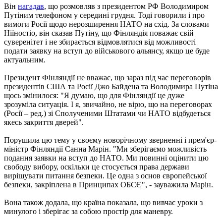
Він
нагадав
, що розмовляв з президентом РФ Володимиром
Путіним телефоном у середині грудня. Тоді говорили і про
вимоги Росії щодо нерозширення НАТО на схід. За словами
Ніїностіо, він сказав Путіну, що Фінляндія поважає свій
суверенітет і не збирається відмовлятися від можливості
подати заявку на вступ до військового альянсу, якщо це буде
актуальним.
Президент Фінляндії не вважає, що зараз під час переговорів
президентів США та Росії Джо Байдена та Володимира Путіна
щось змінилося: "Я думаю, що для Фінляндії це дуже
зрозуміла ситуація. І я, звичайно, не вірю, що на переговорах
(Росії – ред.) зі Сполученими Штатами чи НАТО відбудеться
якесь закриття дверей".
Порушила цю тему у своєму новорічному зверненні і прем'єр-
міністр Фінляндії Санна Марін. "Ми зберігаємо можливість
подання заявки на вступ до НАТО. Ми повинні оцінити цю
свободу вибору, оскільки це стосується права держави
вирішувати питання безпеки. Це одна з основ європейської
безпеки, закріплена в Принципах ОБСЄ", - зауважила Марін.
Вона також додала, що країна показала, що вивчає уроки з
минулого і зберігає за собою простір для маневру.