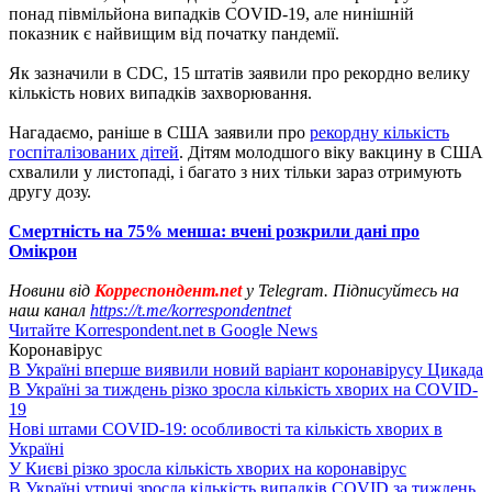
понад півмільйона випадків COVID-19, але нинішній
показник є найвищим від початку пандемії.
Як зазначили в CDC, 15 штатів заявили про рекордно велику
кількість нових випадків захворювання.
Нагадаємо, раніше в США заявили про
рекордну кількість
госпіталізованих дітей
. Дітям молодшого віку вакцину в США
схвалили у листопаді, і багато з них тільки зараз отримують
другу дозу.
Смертність на 75% менша: вчені розкрили дані про
Омікрон
Новини від
Корреспондент.net
у Telegram. Підписуйтесь на
наш канал
https://t.me/korrespondentnet
Читайте Korrespondent.net в Google News
Коронавірус
В Україні вперше виявили новий варіант коронавірусу Цикада
В Україні за тиждень різко зросла кількість хворих на COVID-
19
Нові штами COVID-19: особливості та кількість хворих в
Україні
У Києві різко зросла кількість хворих на коронавірус
В Україні утричі зросла кількість випадків COVID за тиждень