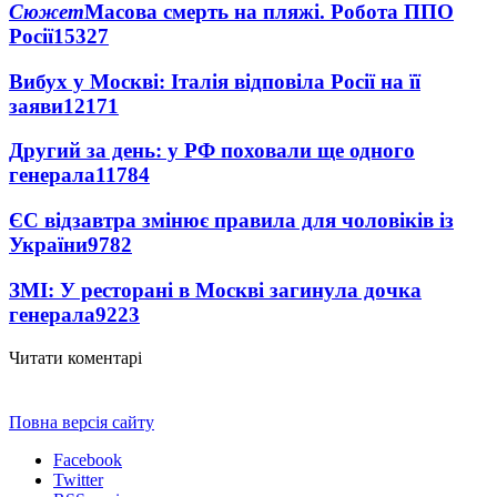
Сюжет
Масова смерть на пляжі. Робота ППО
Росії
15327
Вибух у Москві: Італія відповіла Росії на її
заяви
12171
Другий за день: у РФ поховали ще одного
генерала
11784
ЄС відзавтра змінює правила для чоловіків із
України
9782
ЗМІ: У ресторані в Москві загинула дочка
генерала
9223
Читати коментарі
Повна версія сайту
Facebook
Twitter