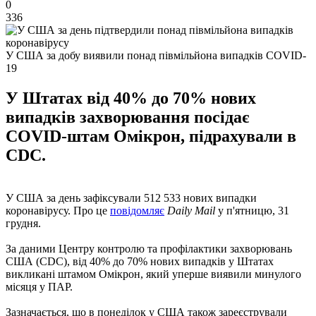
0
336
У США за добу виявили понад півмільйона випадків COVID-
19
У Штатах від 40% до 70% нових
випадків захворювання посідає
COVID-штам Омікрон, підрахували в
CDC.
У США за день зафіксували 512 533 нових випадки
коронавірусу. Про це
повідомляє
Daily Mail
у п'ятницю, 31
грудня.
За даними Центру контролю та профілактики захворювань
США (CDC), від 40% до 70% нових випадків у Штатах
викликані штамом Омікрон, який уперше виявили минулого
місяця у ПАР.
Зазначається, що в понеділок у США також зареєстрували