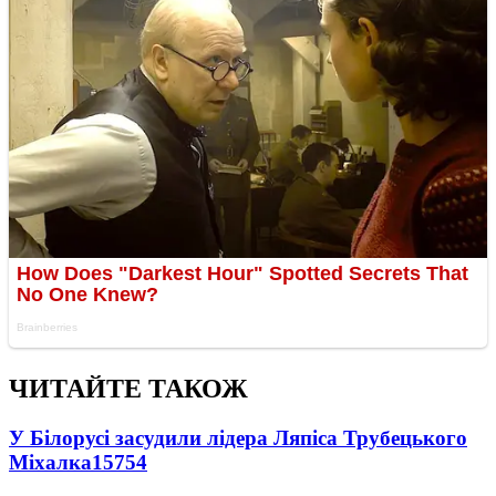
ЧИТАЙТЕ ТАКОЖ
У Білорусі засудили лідера Ляпіса Трубецького
Міхалка
15754