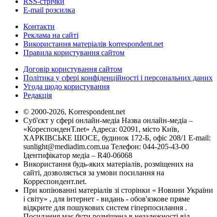
RSS-стрічки
E-mail розсилка
Контакти
Реклама на сайті
Використання матеріалів korrespondent.net
Правила користування сайтом
Договір користування сайтом
Політика у сфері конфіденційності і персональних даних
Угода щодо користування
Редакція
© 2000-2026, Korrespondent.net
Суб'єкт у сфері онлайн-медіа Назва онлайн-медіа –
«КореспонденТ.net» Адреса: 02091, місто Київ,
ХАРКІВСЬКЕ ШОСЕ, будинок 172-Б, офіс 208/1 E-mail:
sunlight@mediadim.com.ua
Телефон: 044-205-43-00
Ідентифікатор медіа – R40-06068
Використання будь-яких матеріалів, розміщених на
сайті, дозволяється за умови посилання на
Корреспондент.net.
При копіюванні матеріалів зі сторінки « Новини України
і світу» , для інтернет - видань - обов'язкове пряме
відкрите для пошукових систем гіперпосилання .
Посилання має бути розміщена в незалежності від