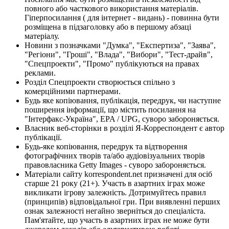
повного або часткового використання матеріалів.
Гіперпосилання ( для інтернет - видань) - повинна бути
розміщена в підзаголовку або в першому абзаці
матеріалу.
Новини з позначками "Думка", "Експертиза", "Заява",
"Регіони", "Гроші", "Влада", "Вибори", "Тест-драйв",
"Спецпроекти", "Промо" публікуються на правах
реклами.
Розділ Спецпроекти створюється спільно з
комерційними партнерами.
Будь яке копіювання, публікація, передрук, чи наступне
поширення інформації, що містить посилання на
"Інтерфакс-Україна", EPA / UPG, суворо забороняється.
Власник веб-сторінки в розділі Я-Корреспондент є автор
публікації.
Будь-яке копіювання, передрук та відтворення
фотографічних творів та/або аудіовізуальних творів
правовласника Getty Images - суворо забороняється.
Матеріали сайту korrespondent.net призначені для осіб
старше 21 року (21+). Участь в азартних іграх може
викликати ігрову залежність. Дотримуйтесь правил
(принципів) відповідальної гри. При виявленні перших
ознак залежності негайно зверніться до спеціаліста.
Пам'ятайте, що участь в азартних іграх не може бути