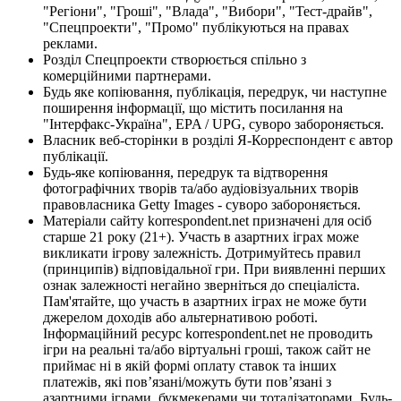
"Регіони", "Гроші", "Влада", "Вибори", "Тест-драйв",
"Спецпроекти", "Промо" публікуються на правах
реклами.
Розділ Спецпроекти створюється спільно з
комерційними партнерами.
Будь яке копіювання, публікація, передрук, чи наступне
поширення інформації, що містить посилання на
"Інтерфакс-Україна", EPA / UPG, суворо забороняється.
Власник веб-сторінки в розділі Я-Корреспондент є автор
публікації.
Будь-яке копіювання, передрук та відтворення
фотографічних творів та/або аудіовізуальних творів
правовласника Getty Images - суворо забороняється.
Матеріали сайту korrespondent.net призначені для осіб
старше 21 року (21+). Участь в азартних іграх може
викликати ігрову залежність. Дотримуйтесь правил
(принципів) відповідальної гри. При виявленні перших
ознак залежності негайно зверніться до спеціаліста.
Пам'ятайте, що участь в азартних іграх не може бути
джерелом доходів або альтернативою роботі.
Інформаційний ресурс korrespondent.net не проводить
ігри на реальні та/або віртуальні гроші, також сайт не
приймає ні в якій формі оплату ставок та інших
платежів, які пов’язані/можуть бути пов’язані з
азартними іграми, букмекерами чи тоталізаторами. Будь-