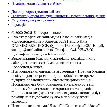
Правила користування сайтом
Договір користування сайтом
Політика у сфері конфіденційності і персональних даних
Угода щодо користування
Редакція
© 2000-2026, Korrespondent.net
Суб'єкт у сфері онлайн-медіа Назва онлайн-медіа –
«КореспонденТ.net» Адреса: 02091, місто Київ,
ХАРКІВСЬКЕ ШОСЕ, будинок 172-Б, офіс 208/1 E-mail:
sunlight@mediadim.com.ua
Телефон: 044-205-43-00
Ідентифікатор медіа – R40-06068
Використання будь-яких матеріалів, розміщених на
сайті, дозволяється за умови посилання на
Корреспондент.net.
При копіюванні матеріалів зі сторінки « Новини України
і світу» , для інтернет - видань - обов'язкове пряме
відкрите для пошукових систем гіперпосилання .
Посилання має бути розміщена в незалежності від
повного або часткового використання матеріалів.
Гіперпосилання ( для інтернет - видань) - повинна бути
розміщена в підзаголовку або в першому абзаці
матеріалу.
Новини з позначками "Думка", "Експертиза", "Заява",