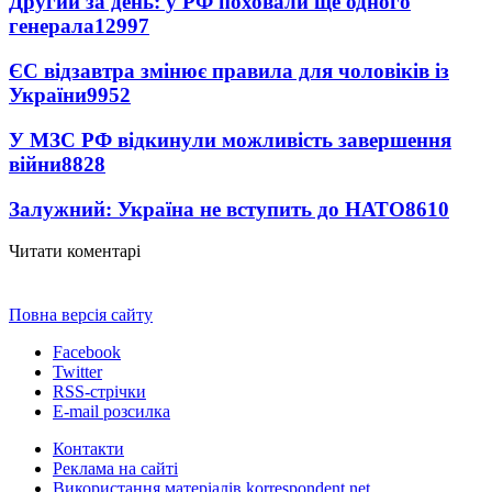
Другий за день: у РФ поховали ще одного
генерала
12997
ЄС відзавтра змінює правила для чоловіків із
України
9952
У МЗС РФ відкинули можливість завершення
війни
8828
Залужний: Україна не вступить до НАТО
8610
Читати коментарі
Повна версія сайту
Facebook
Twitter
RSS-стрічки
E-mail розсилка
Контакти
Реклама на сайті
Використання матеріалів korrespondent.net