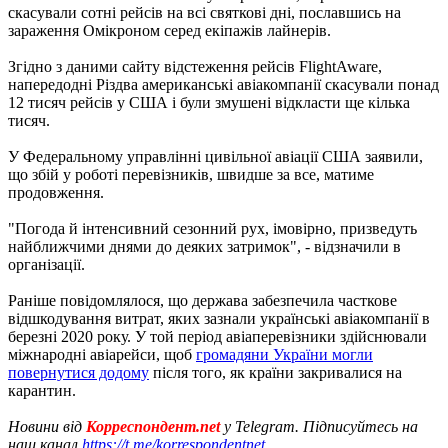
скасували сотні рейсів на всі святкові дні, пославшись на
зараження Омікроном серед екіпажів лайнерів.
Згідно з даними сайту відстеження рейсів FlightAware,
напередодні Різдва американські авіакомпанії скасували понад
12 тисяч рейсів у США і були змушені відкласти ще кілька
тисяч.
У Федеральному управлінні цивільної авіації США заявили,
що збій у роботі перевізників, швидше за все, матиме
продовження.
"Погода й інтенсивний сезонний рух, імовірно, призведуть
найближчими днями до деяких затримок", - відзначили в
організації.
Раніше повідомлялося, що держава забезпечила часткове
відшкодування витрат, яких зазнали українські авіакомпанії в
березні 2020 року. У той період авіаперевізники здійснювали
міжнародні авіарейси, щоб
громадяни України могли
повернутися додому
після того, як країни закривалися на
карантин.
Новини від
Корреспондент.net
у Telegram. Підписуйтесь на
наш канал
https://t.me/korrespondentnet