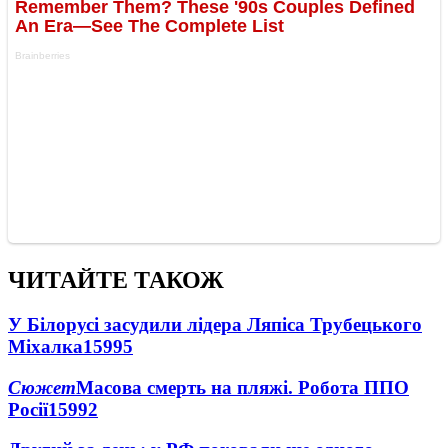
ЧИТАЙТЕ ТАКОЖ
У Білорусі засудили лідера Ляпіса Трубецького
Міхалка
15995
Сюжет
Масова смерть на пляжі. Робота ППО
Росії
15992