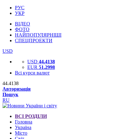
РУС
УКР
ВІДЕО
ФОТО
НАЙПОПУЛЯРНІШІ
СПЕЦПРОЕКТИ
USD
USD
44.4138
EUR
51.2998
Всі курси валют
44.4138
Авторизація
Пошук
RU
ВСІ РОЗДІЛИ
Головна
Україна
Місто
Світ