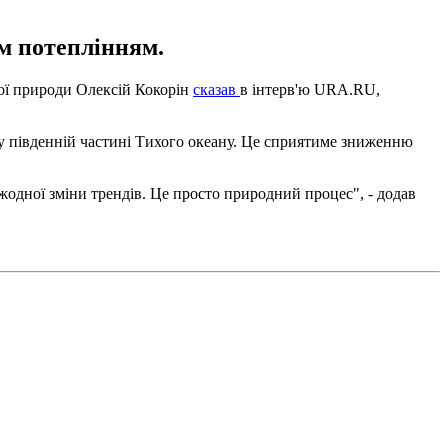
им потеплінням.
кої природи Олексій Кокорін
сказав
в інтерв'ю URA.RU,
 у південній частині Тихого океану. Це сприятиме зниженню
жодної зміни трендів. Це просто природний процес", - додав