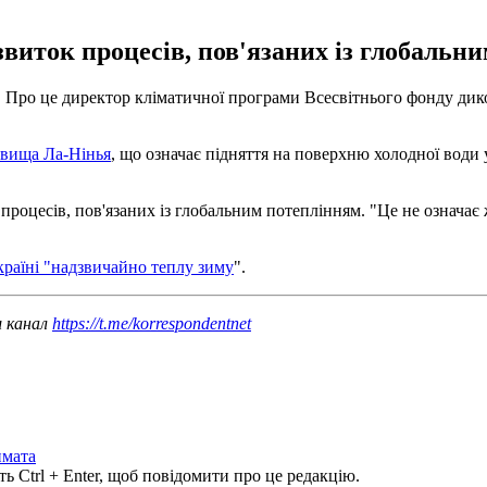
виток процесів, пов'язаних із глобальн
20. Про це директор кліматичної програми Всесвітнього фонду ди
явища Ла-Нінья
, що означає підняття на поверхню холодної води
роцесів, пов'язаних із глобальним потеплінням. "Це не означає 
країні "надзвичайно теплу зиму
".
ш канал
https://t.me/korrespondentnet
имата
ь Ctrl + Enter, щоб повідомити про це редакцію.