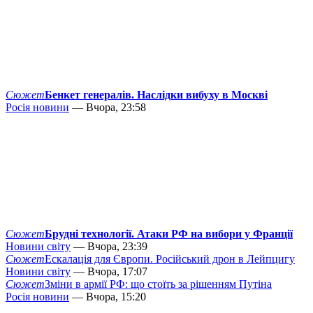
Сюжет
Бенкет генералів. Наслідки вибуху в Москві
Росія новини
— Вчора, 23:58
Сюжет
Брудні технології. Атаки РФ на вибори у Франції
Новини світу
— Вчора, 23:39
Сюжет
Ескалація для Європи. Російський дрон в Лейпцигу
Новини світу
— Вчора, 17:07
Сюжет
Зміни в армії РФ: що стоїть за рішенням Путіна
Росія новини
— Вчора, 15:20