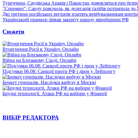
Туреччина, Саудівська Аравія і Пакистан домовляться про безп
"Соромно": Санду пояснила, як делегація талібів потрапила д
Дві третини російських регіонів платять вербувальникам контр
Український пранкер зірвав закриту нараду міноборони РФ
Сюжети
Вторгнення Росії в Україну. Онлайн
Війна на Близькому Сході. Онлайн
Підсумки 06.08: Санкції проти РФ і дрон у Лейпцигу
Бенкет генералів. Наслідки вибуху в Москві
Брудні технології. Атаки РФ на вибори у Франції
ВИБІР РЕДАКТОРА