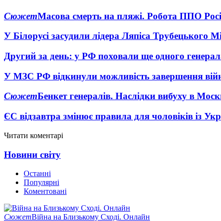
Сюжет
Масова смерть на пляжі. Робота ППО Росі
У Білорусі засудили лідера Ляпіса Трубецького М
Другий за день: у РФ поховали ще одного генерал
У МЗС РФ відкинули можливість завершення вій
Сюжет
Бенкет генералів. Наслідки вибуху в Моск
ЄС відзавтра змінює правила для чоловіків із Ук
Читати коментарі
Новини світу
Останні
Популярні
Коментовані
Сюжет
Війна на Близькому Сході. Онлайн