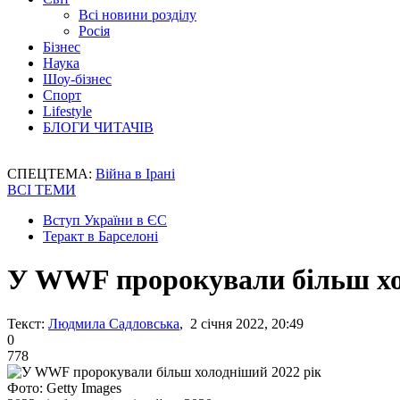
Всі новини розділу
Росія
Бізнес
Наука
Шоу-бізнес
Спорт
Lifestyle
БЛОГИ ЧИТАЧІВ
СПЕЦТЕМА:
Війна в Ірані
ВСІ ТЕМИ
Вступ України в ЄС
Теракт в Барселоні
У WWF пророкували більш хо
Текст:
Людмила Садловська
, 2 січня 2022, 20:49
0
778
Фото: Getty Images