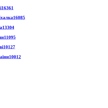
ї
16361
іхалка
16085
а
13304
ни
11095
ві
10127
раїни
10012