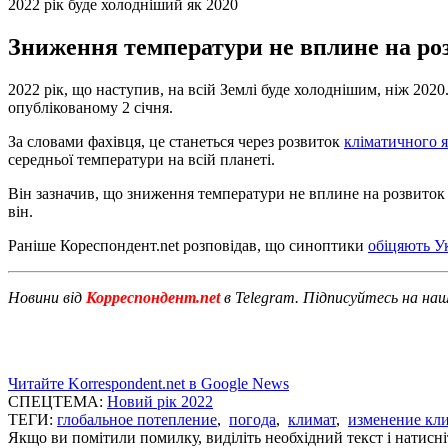
2022 рік буде холодніший як 2020
Зниження температури не вплине на роз
2022 рік, що наступив, на всій Землі буде холоднішим, ніж 20
опублікованому 2 січня.
За словами фахівця, це станеться через розвиток
кліматичного 
середньої температури на всій планеті.
Він зазначив, що зниження температури не вплине на розвиток п
він.
Раніше Кореспондент.net розповідав, що синоптики
обіцяють У
Новини від
Корреспондент.net
в Telegram. Підписуйтесь на на
Читайте Korrespondent.net в Google News
СПЕЦТЕМА:
Новий рік 2022
ТЕГИ:
глобальное потепление
,
погода
,
климат
,
изменение кл
Якщо ви помітили помилку, виділіть необхідний текст і натисніт