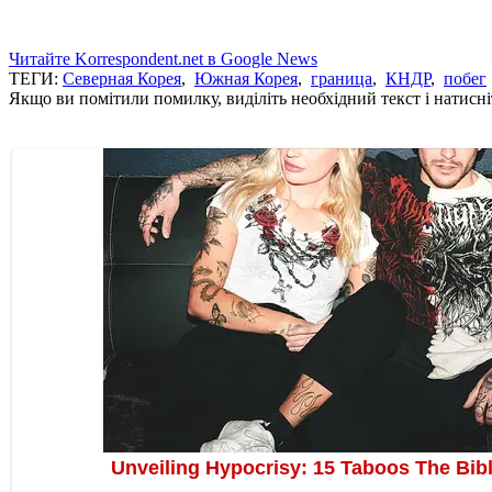
Читайте Korrespondent.net в Google News
ТЕГИ:
Северная Корея
,
Южная Корея
,
граница
,
КНДР
,
побег
Якщо ви помітили помилку, виділіть необхідний текст і натисніт