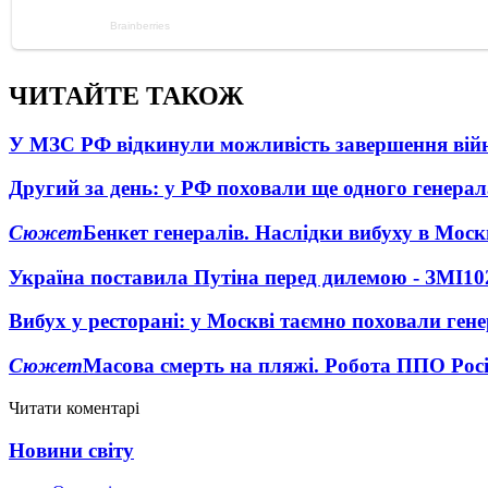
ЧИТАЙТЕ ТАКОЖ
У МЗС РФ відкинули можливість завершення вій
Другий за день: у РФ поховали ще одного генерал
Сюжет
Бенкет генералів. Наслідки вибуху в Моск
Україна поставила Путіна перед дилемою - ЗМІ
10
Вибух у ресторані: у Москві таємно поховали ген
Сюжет
Масова смерть на пляжі. Робота ППО Росі
Читати коментарі
Новини світу