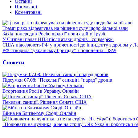
Останні
Популярні
Коментовані
Трамп різко відреагував на рішення суду щодо бальної зали
Захід попередив Росію щодо її нових дій у Грузії
У Сизрані палає НПЗ після атаки дронів - соцмережі
США підозрюють РФ у причетності до інциденту з дроном у Л
РФ створила "українську бригаду" з полонених - ISW
Сюжети
Підсумки 07.08: "Пекельні" санкції і "парад" дронів
Вторгнення Росії в Україну. Онлайн
Пекельні санкції. Рішення Сената США
Війна на Близькому Сході. Онлайн
"Полювати на лучника, а не на стрілу". Як Україні боротись з 