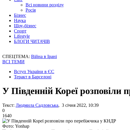
Всі новини розділу
Росія
Бізнес
Наука
Шоу-бізнес
Спорт
Lifestyle
БЛОГИ ЧИТАЧІВ
СПЕЦТЕМА:
Війна в Ірані
ВСІ ТЕМИ
Вступ України в ЄС
Теракт в Барселоні
У Південній Кореї розповіли 
Текст:
Людмила Садловська
, 3 січня 2022, 10:39
0
1640
Фото: Yonhap