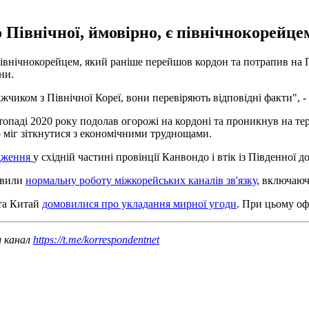
о Північної, ймовірно, є північнокорейц
північнокорейцем, який раніше перейшов кордон та потрапив на П
ни.
чиком з Північної Кореї, вони перевіряють відповідні факти", -
топаді 2020 року подолав огорожі на кордоні та проникнув на те
о міг зіткнутися з економічними труднощами.
одження
у східній частині провінції Канвондо і втік із Південної 
овили
нормальну роботу міжкорейських каналів зв'язку
, включаючи
 та Китай
домовилися про укладання мирної угоди
. При цьому оф
ш канал
https://t.me/korrespondentnet