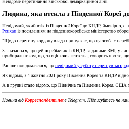
Невідоме перетинання військової демаркаційної лінії
Людина, яка втекла з Південної Кореї д
Невідомий, який втік із Південної Кореї до КНДР, ймовірно, є 
Ренхап
із посиланням на південнокорейське міністерство оборо
"Щодо перетину кордону влада припускає, що ця особа є перебіж
Зазначається, що цей перебіжчик із КНДР, за даними ЗМІ, у лис
прибиральником, що, за оцінкою агентства, говорить про те, щ
Раніше повідомлялося, що
невідомий у суботу перетнув загор
Як відомо, з 4 жовтня 2021 року Південна Корея та КНДР відн
А в грудні стало відомо, що Північна та Південна Корея, США
Новини від
Корреспондент.net
в Telegram. Підписуйтесь на на