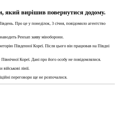
ем, який вирішив повернутися додому.
івдень. Про це у понеділок, 3 січня, повідомило агентство
 наводить Ренхап заяву міноборони.
риторію Південної Кореї. Після цього він працював на Півдні
до Північної Кореї. Дані про його особу не повідомлялися.
 військові лінії.
іційні переговори ще не розпочалися.