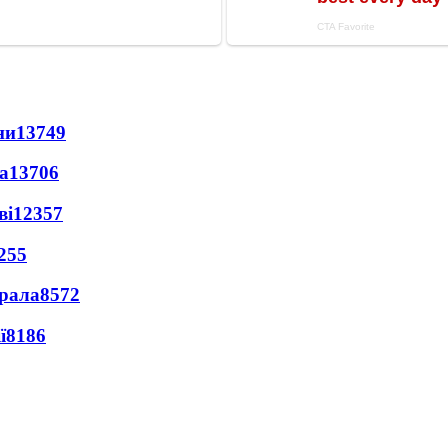
ни
13749
а
13706
ві
12357
255
ерала
8572
ї
8186