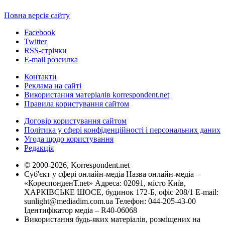
Повна версія сайту
Facebook
Twitter
RSS-стрічки
E-mail розсилка
Контакти
Реклама на сайті
Використання матеріалів korrespondent.net
Правила користування сайтом
Договір користування сайтом
Політика у сфері конфіденційності і персональних даних
Угода щодо користування
Редакція
© 2000-2026, Korrespondent.net
Суб'єкт у сфері онлайн-медіа Назва онлайн-медіа –
«КореспонденТ.net» Адреса: 02091, місто Київ,
ХАРКІВСЬКЕ ШОСЕ, будинок 172-Б, офіс 208/1 E-mail:
sunlight@mediadim.com.ua
Телефон: 044-205-43-00
Ідентифікатор медіа – R40-06068
Використання будь-яких матеріалів, розміщених на