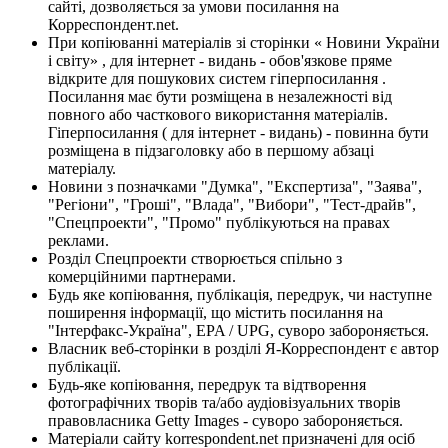
сайті, дозволяється за умови посилання на
Корреспондент.net.
При копіюванні матеріалів зі сторінки « Новини України
і світу» , для інтернет - видань - обов'язкове пряме
відкрите для пошукових систем гіперпосилання .
Посилання має бути розміщена в незалежності від
повного або часткового використання матеріалів.
Гіперпосилання ( для інтернет - видань) - повинна бути
розміщена в підзаголовку або в першому абзаці
матеріалу.
Новини з позначками "Думка", "Експертиза", "Заява",
"Регіони", "Гроші", "Влада", "Вибори", "Тест-драйв",
"Спецпроекти", "Промо" публікуються на правах
реклами.
Розділ Спецпроекти створюється спільно з
комерційними партнерами.
Будь яке копіювання, публікація, передрук, чи наступне
поширення інформації, що містить посилання на
"Інтерфакс-Україна", EPA / UPG, суворо забороняється.
Власник веб-сторінки в розділі Я-Корреспондент є автор
публікації.
Будь-яке копіювання, передрук та відтворення
фотографічних творів та/або аудіовізуальних творів
правовласника Getty Images - суворо забороняється.
Матеріали сайту korrespondent.net призначені для осіб