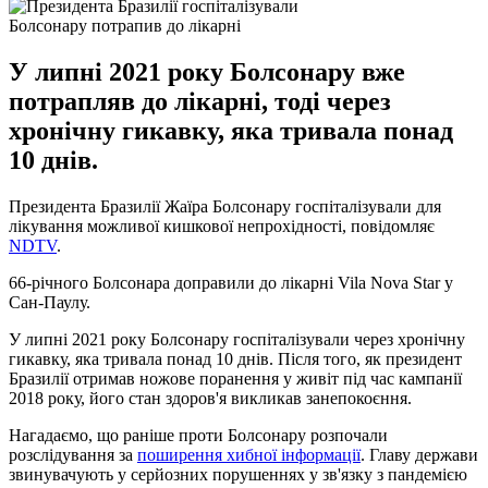
Болсонару потрапив до лікарні
У липні 2021 року Болсонару вже
потрапляв до лікарні, тоді через
хронічну гикавку, яка тривала понад
10 днів.
Президента Бразилії Жаїра Болсонару госпіталізували для
лікування можливої ​​кишкової непрохідності, повідомляє
NDTV
.
66-річного Болсонара доправили до лікарні Vila Nova Star у
Сан-Паулу.
У липні 2021 року Болсонару госпіталізували через хронічну
гикавку, яка тривала понад 10 днів. Після того, як президент
Бразилії отримав ножове поранення у живіт під час кампанії
2018 року, його стан здоров'я викликав занепокоєння.
Нагадаємо, що раніше проти Болсонару розпочали
розслідування за
поширення хибної інформації
. Главу держави
звинувачують у серйозних порушеннях у зв'язку з пандемією