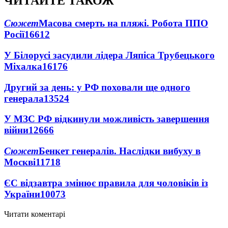
ЧИТАЙТЕ ТАКОЖ
Сюжет
Масова смерть на пляжі. Робота ППО
Росії
16612
У Білорусі засудили лідера Ляпіса Трубецького
Міхалка
16176
Другий за день: у РФ поховали ще одного
генерала
13524
У МЗС РФ відкинули можливість завершення
війни
12666
Сюжет
Бенкет генералів. Наслідки вибуху в
Москві
11718
ЄС відзавтра змінює правила для чоловіків із
України
10073
Читати коментарі