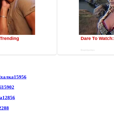
іхалка
15956
ї
15902
а
12856
2288