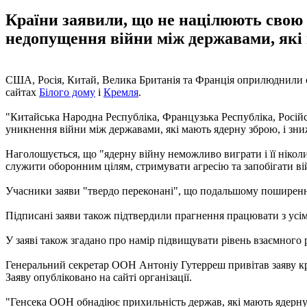
Країни заявили, що не націлюють свою 
недопущення війни між державами, які
США, Росія, Китай, Велика Британія та Франція оприлюднили спі
сайтах
Білого дому
і
Кремля
.
"Китайська Народна Республіка, Французька Республіка, Росій
уникнення війни між державами, які мають ядерну зброю, і зни
Наголошується, що "ядерну війну неможливо виграти і її ніколи
служити оборонним цілям, стримувати агресію та запобігати ві
Учасники заяви "твердо переконані", що подальшому поширенню
Підписані заяви також підтвердили прагнення працювати з усіма
У заяві також згадано про намір підвищувати рівень взаємного ро
Генеральний секретар ООН Антоніу Гутерреш привітав заяву кра
Заяву опубліковано на сайті організації.
"Генсека ООН обнадіює прихильність держав, які мають ядерну зб