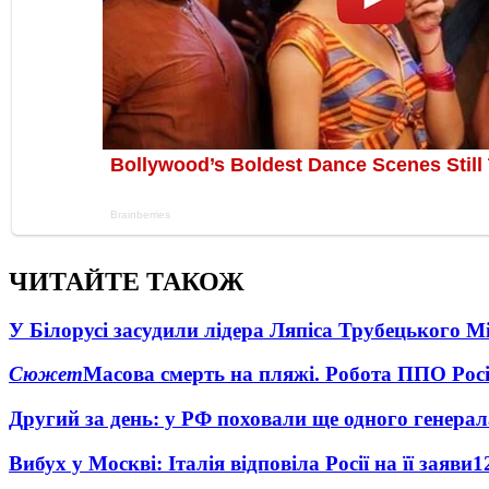
ЧИТАЙТЕ ТАКОЖ
У Білорусі засудили лідера Ляпіса Трубецького М
Сюжет
Масова смерть на пляжі. Робота ППО Росі
Другий за день: у РФ поховали ще одного генерал
Вибух у Москві: Італія відповіла Росії на її заяви
1