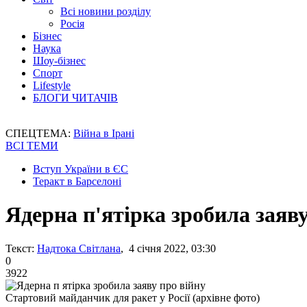
Всі новини розділу
Росія
Бізнес
Наука
Шоу-бізнес
Спорт
Lifestyle
БЛОГИ ЧИТАЧІВ
СПЕЦТЕМА:
Війна в Ірані
ВСІ ТЕМИ
Вступ України в ЄС
Теракт в Барселоні
Ядерна п'ятірка зробила заяву
Текст:
Надтока Світлана
, 4 січня 2022, 03:30
0
3922
Стартовий майданчик для ракет у Росії (архівне фото)