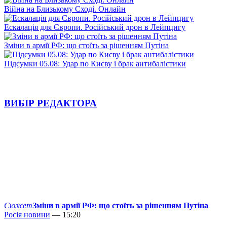
Війна на Близькому Сході. Онлайн
Ескалація для Європи. Російський дрон в Лейпцигу
Зміни в армії РФ: що стоїть за рішенням Путіна
Підсумки 05.08: Удар по Києву і брак антибалістики
ВИБІР РЕДАКТОРА
Сюжет
Зміни в армії РФ: що стоїть за рішенням Путіна
Росія новини
— 15:20