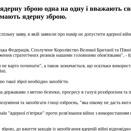
ядерну зброю одна на одну і вважають с
 мають ядерну зброю.
льну заяву, в якій заявили про намір не допустити ядерної війни 
ська Федерація, Сполучене Королівство Великої Британії та Пів
ження стратегічних ризиків нашими головними обов'язками", - йд
 не варто починати", а також зазначається, що оскільки використ
йні.
 такої зброї необхідно запобігти.
 державами з метою безпеки, прогресу в галузі роззброєння та по
зуміння та запобігати гонці озброєнь, "яка нікому не дасть вигод
їн "ядерної п'ятірки" проти розв'язання війни з використанням
рою, до вжиття заходів із запобігання ядерній війні відповідно 