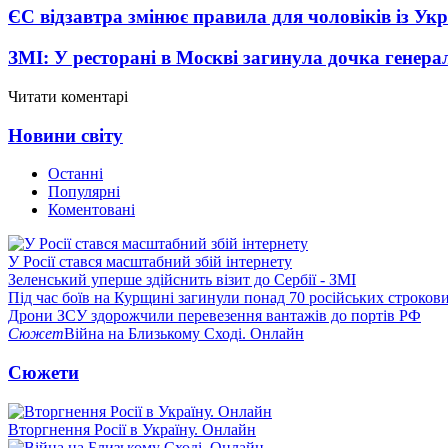
ЄС відзавтра змінює правила для чоловіків із Ук
ЗМІ: У ресторані в Москві загинула дочка генера
Читати коментарі
Новини світу
Останні
Популярні
Коментовані
У Росії стався масштабний збій інтернету
Зеленський уперше здійснить візит до Сербії - ЗМІ
Під час боїв на Курщині загинули понад 70 російських строкови
Дрони ЗСУ здорожчили перевезення вантажів до портів РФ
Сюжет
Війна на Близькому Сході. Онлайн
Сюжети
Вторгнення Росії в Україну. Онлайн