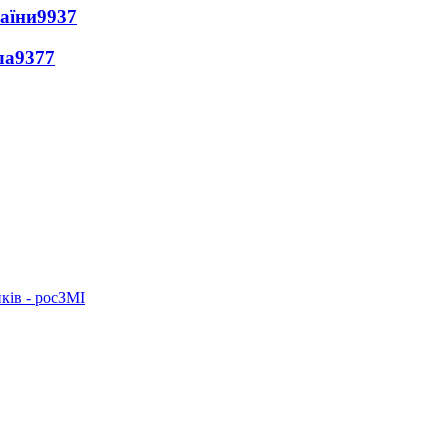
раїни
9937
ла
9377
ків - росЗМІ