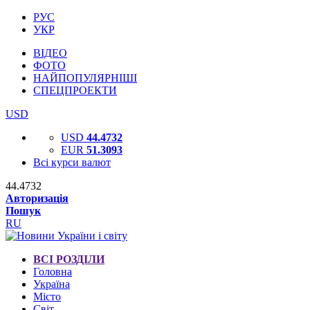
РУС
УКР
ВІДЕО
ФОТО
НАЙПОПУЛЯРНІШІ
СПЕЦПРОЕКТИ
USD
USD
44.4732
EUR
51.3093
Всі курси валют
44.4732
Авторизація
Пошук
RU
ВСІ РОЗДІЛИ
Головна
Україна
Місто
Світ