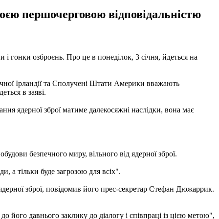
воєю першочерговою відповідальністю
і гонки озброєнь. Про це в понеділок, 3 січня, йдеться на
нічної Ірландії та Сполучені Штати Америки вважають
еться в заяві.
ання ядерної зброї матиме далекосяжні наслідки, вона має
будови безпечного миру, вільного від ядерної зброї.
и, а тільки буде загрозою для всіх".
 ядерної зброї, повідомив його прес-секретар Стефан Дюжаррик.
до його давнього заклику до діалогу і співпраці із цією метою",