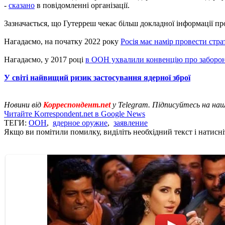
-
сказано
в повідомленні організації.
Зазначається, що Гутерреш чекає більш докладної інформації пр
Нагадаємо, на початку 2022 року
Росія має намір провести стра
Нагадаємо, у 2017 році
в ООН ухвалили конвенцію про заборону
У світі найвищий ризик застосування ядерної зброї
Новини від
Корреспондент.net
у Telegram. Підписуйтесь на на
Читайте Korrespondent.net в Google News
ТЕГИ:
ООН
,
ядерное оружие
,
заявление
Якщо ви помітили помилку, виділіть необхідний текст і натисніт