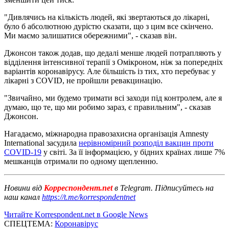
"Дивлячись на кількість людей, які звертаються до лікарні,
було б абсолютною дурістю сказати, що з цим все скінчено.
Ми маємо залишатися обережними", - сказав він.
Джонсон також додав, що дедалі менше людей потрапляють у
відділення інтенсивної терапії з Омікроном, ніж за попередніх
варіантів коронавірусу. Але більшість із тих, хто перебуває у
лікарні з COVID, не пройшли ревакцинацію.
"Звичайно, ми будемо тримати всі заходи під контролем, але я
думаю, що те, що ми робимо зараз, є правильним", - сказав
Джонсон.
Нагадаємо, міжнародна правозахисна організація Amnesty
International засудила
нерівномірний розподіл вакцин проти
COVID-19
у світі. За її інформацією, у бідних країнах лише 7%
мешканців отримали по одному щепленню.
Новини від
Корреспондент.net
в Telegram. Підписуйтесь на
наш канал
https://t.me/korrespondentnet
Читайте Korrespondent.net в Google News
СПЕЦТЕМА:
Коронавірус