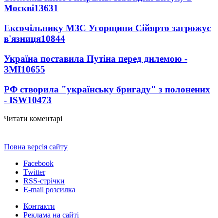
Москві
13631
Ексочільнику МЗС Угорщини Сійярто загрожує
в'язниця
10844
Україна поставила Путіна перед дилемою -
ЗМІ
10655
РФ створила "українську бригаду" з полонених
- ISW
10473
Читати коментарі
Повна версія сайту
Facebook
Twitter
RSS-стрічки
E-mail розсилка
Контакти
Реклама на сайті