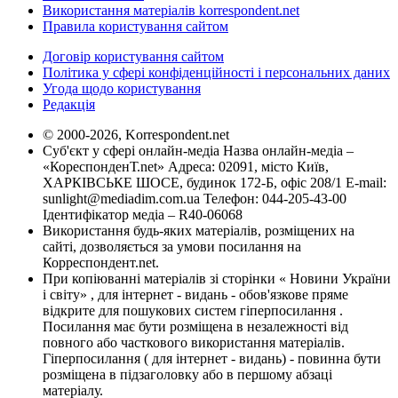
Використання матеріалів korrespondent.net
Правила користування сайтом
Договір користування сайтом
Політика у сфері конфіденційності і персональних даних
Угода щодо користування
Редакція
© 2000-2026, Korrespondent.net
Суб'єкт у сфері онлайн-медіа Назва онлайн-медіа –
«КореспонденТ.net» Адреса: 02091, місто Київ,
ХАРКІВСЬКЕ ШОСЕ, будинок 172-Б, офіс 208/1 E-mail:
sunlight@mediadim.com.ua
Телефон: 044-205-43-00
Ідентифікатор медіа – R40-06068
Використання будь-яких матеріалів, розміщених на
сайті, дозволяється за умови посилання на
Корреспондент.net.
При копіюванні матеріалів зі сторінки « Новини України
і світу» , для інтернет - видань - обов'язкове пряме
відкрите для пошукових систем гіперпосилання .
Посилання має бути розміщена в незалежності від
повного або часткового використання матеріалів.
Гіперпосилання ( для інтернет - видань) - повинна бути
розміщена в підзаголовку або в першому абзаці
матеріалу.