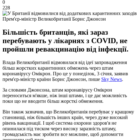
0
228
Прем'єр-міністр Великобританії Борис Джонсон
Більшість британців, які зараз
перебувають у лікарнях з COVID, не
пройшли ревакцинацію від інфекції.
Влада Великобританії відмовилася від ідеї запровадження
більш жорстких карантинних обмежень через штам
коронавірусу Омікрон. Про це у понеділок, 3 січня, заявив
прем'єр-міністр країни Борис Джонсон, пише
Sky News
.
За словами Джонсона, штам коронавірусу Омікрон
переноситься м'якше, ніж інші штами, і це дає можливість
поки що не вводити більш жорсткі обмеження.
Він також зазначив, що Великобританія перебуває у кращому
становищі, ніж більшість інших країн, через дуже високий
рівень вакцинації. І щоб система охорони здоров'я не
опинилася під тиском через високу заразність штаму,
громадськість має зробити все можливе, щоб допомогти
зменшити цей тиск.