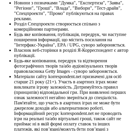
Новини з позначками "Думка", "Експертиза", "Заява",
"Регіони", "Гроші", "Влада", "Вибори", "Тест-драйв",
"Спецпроекти", "Промо" публікуються на правах
реклами.
Розділ Спецпроекти створюється спільно з
комерційними партнерами.
Будь яке копіювання, публікація, передрук, чи наступне
поширення інформації, що містить посилання на
"Інтерфакс-Україна", EPA / UPG, суворо забороняється.
Власник веб-сторінки в розділі Я-Корреспондент є автор
публікації.
Будь-яке копіювання, передрук та відтворення
фотографічних творів та/або аудіовізуальних творів
правовласника Getty Images - суворо забороняється.
Матеріали сайту korrespondent.net призначені для осіб
старше 21 року (21+). Участь в азартних іграх може
викликати ігрову залежність. Дотримуйтесь правил
(принципів) відповідальної гри. При виявленні перших
ознак залежності негайно зверніться до спеціаліста.
Пам'ятайте, що участь в азартних іграх не може бути
джерелом доходів або альтернативою роботі.
Інформаційний ресурс korrespondent.net не проводить
ігри на реальні та/або віртуальні гроші, також сайт не
приймає ні в якій формі оплату ставок та інших
платежів, які пов’язані/можуть бути пов’язані з