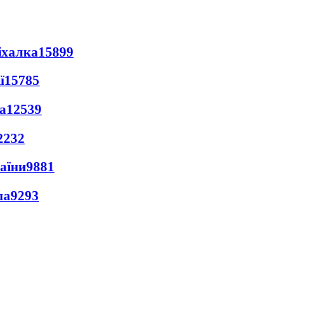
іхалка
15899
ї
15785
а
12539
2232
раїни
9881
ла
9293