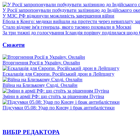
У Росії запропонували побудувати залізницю до Індійського ок
У МЗС РФ відкинули можливість завершення війни
Ебола в Конго: медики вийшли на протести через невиплату за
Стало відоме ім'я генерала, якого таємно поховали в Москві
За три тижні до голосування Ісландія порівну поділилася щодо
Сюжети
Вторгнення Росії в Україну. Онлайн
Ескалація для Європи. Російський дрон в Лейпцигу
Війна на Близькому Сході. Онлайн
Зміни в армії РФ: що стоїть за рішенням Путіна
Підсумки 05.08: Удар по Києву і брак антибалістики
ВИБІР РЕДАКТОРА