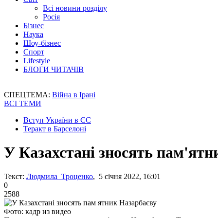
Всі новини розділу
Росія
Бізнес
Наука
Шоу-бізнес
Спорт
Lifestyle
БЛОГИ ЧИТАЧІВ
СПЕЦТЕМА:
Війна в Ірані
ВСІ ТЕМИ
Вступ України в ЄС
Теракт в Барселоні
У Казахстані зносять пам'ятн
Текст:
Людмила Троценко
, 5 січня 2022, 16:01
0
2588
Фото: кадр из видео