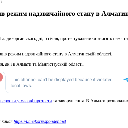
і
в режим надзвичайного стану в Алматинс
 Талдикорган сьогодні, 5 січня, протестувальники зносять пам'я
ввів режим надзвичайного стану в Алматинській області.
я, як і в Алмати та Мангістауській області.
реросли у масові протести
та заворушення. В Алмати розпочалися 
ш канал
https://t.me/korrespondentnet