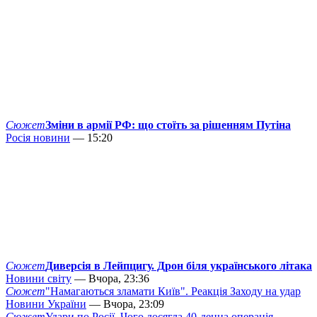
Сюжет
Зміни в армії РФ: що стоїть за рішенням Путіна
Росія новини
— 15:20
Сюжет
Диверсія в Лейпцигу. Дрон біля українського літака
Новини світу
— Вчора, 23:36
Сюжет
"Намагаються зламати Київ". Реакція Заходу на удар
Новини України
— Вчора, 23:09
Сюжет
Удари по Росії. Чого досягла 40-денна операція