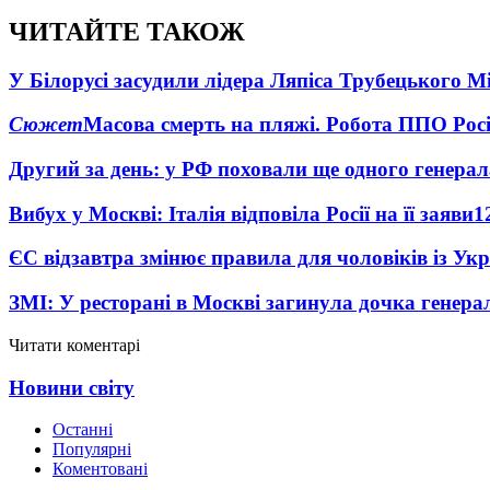
ЧИТАЙТЕ ТАКОЖ
У Білорусі засудили лідера Ляпіса Трубецького М
Сюжет
Масова смерть на пляжі. Робота ППО Росі
Другий за день: у РФ поховали ще одного генерал
Вибух у Москві: Італія відповіла Росії на її заяви
1
ЄС відзавтра змінює правила для чоловіків із Ук
ЗМІ: У ресторані в Москві загинула дочка генера
Читати коментарі
Новини світу
Останні
Популярні
Коментовані