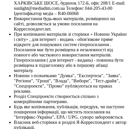
ХАРКІВСЬКЕ ШОСЕ, будинок 172-Б, офіс 208/1 E-mail:
sunlight@mediadim.com.ua
Телефон: 044-205-43-00
Ідентифікатор медіа – R40-06068
Використання будь-яких матеріалів, розміщених на
сайті, дозволяється за умови посилання на
Корреспондент.net.
При копіюванні матеріалів зі сторінки « Новини України
і світу» , для інтернет - видань - обов'язкове пряме
відкрите для пошукових систем гіперпосилання .
Посилання має бути розміщена в незалежності від
повного або часткового використання матеріалів.
Гіперпосилання ( для інтернет - видань) - повинна бути
розміщена в підзаголовку або в першому абзаці
матеріалу.
Новини з позначками "Думка", "Експертиза", "Заява",
"Регіони", "Гроші", "Влада", "Вибори", "Тест-драйв",
"Спецпроекти", "Промо" публікуються на правах
реклами.
Розділ Спецпроекти створюється спільно з
комерційними партнерами.
Будь яке копіювання, публікація, передрук, чи наступне
поширення інформації, що містить посилання на
"Інтерфакс-Україна", EPA / UPG, суворо забороняється.
Власник веб-сторінки в розділі Я-Корреспондент є автор
публікації.