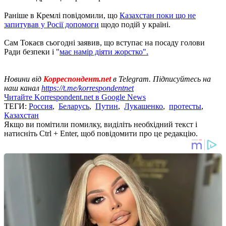
Раніше в Кремлі повідомили, що
Казахстан поки що не
запитував у Росії допомоги
щодо подій у країні.
Сам Токаєв сьогодні заявив, що вступає на посаду голови
Ради безпеки і "
має намір діяти жорстко".
Новини від
Корреспондент.net
в Telegram. Підписуйтесь на
наш канал
https://t.me/korrespondentnet
Читайте Korrespondent.net в Google News
ТЕГИ:
Россия
,
Беларусь
,
Путин
,
Лукашенко
,
протесты
,
Казахстан
Якщо ви помітили помилку, виділіть необхідний текст і
натисніть Ctrl + Enter, щоб повідомити про це редакцію.