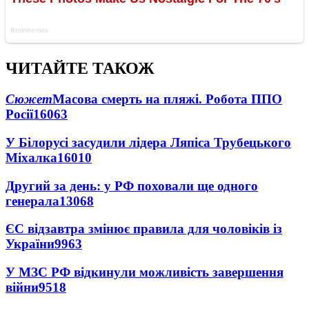
ЧИТАЙТЕ ТАКОЖ
Сюжет
Масова смерть на пляжі. Робота ППО
Росії
16063
У Білорусі засудили лідера Ляпіса Трубецького
Міхалка
16010
Другий за день: у РФ поховали ще одного
генерала
13068
ЄС відзавтра змінює правила для чоловіків із
України
9963
У МЗС РФ відкинули можливість завершення
війни
9518