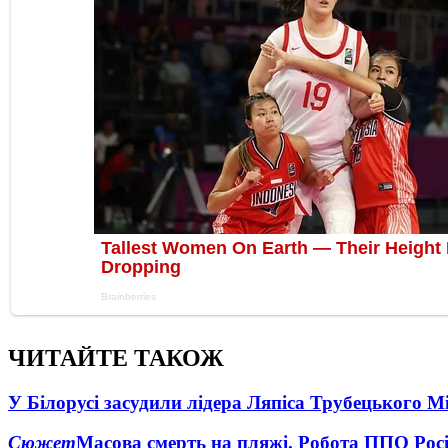
ЧИТАЙТЕ ТАКОЖ
У Білорусі засудили лідера Ляпіса Трубецького М
Сюжет
Масова смерть на пляжі. Робота ППО Росі