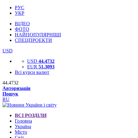
РУС
УКР
ВІДЕО
ФОТО
НАЙПОПУЛЯРНІШІ
СПЕЦПРОЕКТИ
USD
USD
44.4732
EUR
51.3093
Всі курси валют
44.4732
Авторизація
Пошук
RU
ВСІ РОЗДІЛИ
Головна
Україна
Місто
Світ