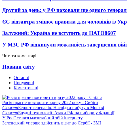
Другий за день: у РФ поховали ще одного генерал
ЄС відзавтра змінює правила для чоловіків із Ук
Залужний: Україна не вступить до НАТО
8607
У МЗС РФ відкинули можливість завершення вій
Читати коментарі
Новини світу
Останні
Популярні
Коментовані
Росія прагне повторити кризу 2022 року - Сибіга
Сюжет
Бенкет генералів. Наслідки вибуху в Москві
Сюжет
Брудні технології. Атаки РФ на вибори у Франції
У Росії стався масштабний збій інтернету
Зеленський уперше здійснить візит до Сербії - ЗМІ