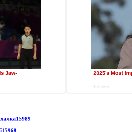
іхалка
15989
ї
15968