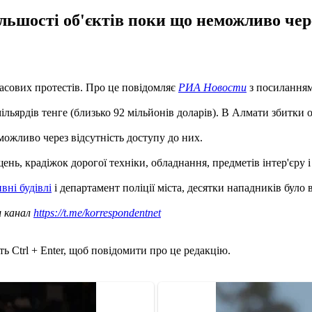
льшості об'єктів поки що неможливо чере
асових протестів. Про це повідомляє
РИА Новости
з посиланням
ільярдів тенге (близько 92 мільйонів доларів). В Алмати збитки о
можливо через відсутність доступу до них.
нь, крадіжок дорогої техніки, обладнання, предметів інтер'єру і
вні будівлі
і департамент поліції міста, десятки нападників було 
ш канал
https://t.me/korrespondentnet
ь Ctrl + Enter, щоб повідомити про це редакцію.