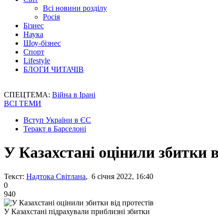
Всі новини розділу
Росія
Бізнес
Наука
Шоу-бізнес
Спорт
Lifestyle
БЛОГИ ЧИТАЧІВ
СПЕЦТЕМА:
Війна в Ірані
ВСІ ТЕМИ
Вступ України в ЄС
Теракт в Барселоні
У Казахстані оцінили збитки в
Текст:
Надтока Світлана
, 6 січня 2022, 16:40
0
940
У Казахстані підрахували приблизні збитки