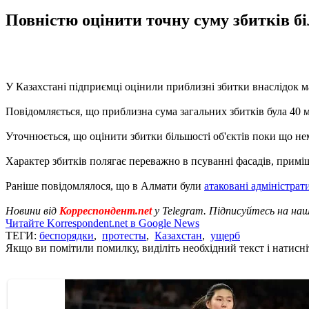
Повністю оцінити точну суму збитків бі
У Казахстані підприємці оцінили приблизні збитки внаслідок м
Повідомляється, що приблизна сума загальних збитків була 40 м
Уточнюється, що оцінити збитки більшості об'єктів поки що не
Характер збитків полягає переважно в псуванні фасадів, приміще
Раніше повідомлялося, що в Алмати були
атаковані адміністрати
Новини від
Корреспондент.net
у Telegram. Підписуйтесь на на
Читайте Korrespondent.net в Google News
ТЕГИ:
беспорядки
,
протесты
,
Казахстан
,
ущерб
Якщо ви помітили помилку, виділіть необхідний текст і натисніт