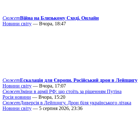
Сюжет
Війна на Близькому Сході. Онлайн
Новини світу
— Вчора, 18:47
Сюжет
Ескалація для Європи. Російський дрон в Лейпцигу
Новини світу
— Вчора, 17:07
Сюжет
Зміни в армії РФ: що стоїть за рішенням Путіна
Росія новини
— Вчора, 15:20
Сюжет
Диверсія в Лейпцигу. Дрон біля українського літака
Новини світу
— 5 серпня 2026, 23:36