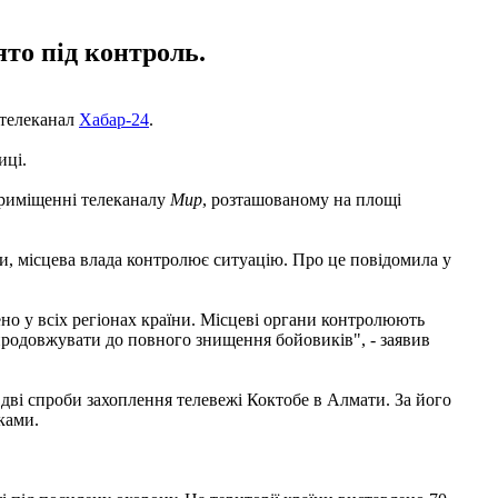
ято під контроль.
 телеканал
Хабар-24
.
иці.
приміщенні телеканалу
Мир
, розташованому на площі
и, місцева влада контролює ситуацію. Про це повідомила у
о у всіх регіонах країни. Місцеві органи контролюють
 продовжувати до повного знищення бойовиків", - заявив
дві спроби захоплення телевежі Коктобе в Алмати. За його
ками.