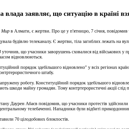
а влада заявляє, що ситуацію в країні вз
Мир
в Алмати, є жертви. Про це у п'ятницю, 7 січня, повідомив
вала будівлю телеканалу. Є жертви, тіла загиблих лежать на вул
4
уточнив, що учасники заворушень сховалися від військових у 
 часом відновлюються.
уційний порядок здебільшого відновлено" у всіх регіонах країн
контртерористичного штабу.
апружену роботу. Конституційний порядок здебільшого відновлен
вдають шкоди майну громадян. Тому контртерористичні акції слід
стану Даурен Абаєв повідомив, що учасники протестів здійснили 
 центральному телебаченні. Нападники були відбиті прикордонни
тавили 70 цілодобових блокпостів.