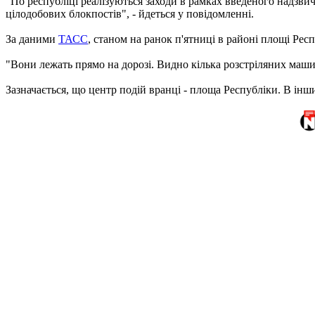
"По республіці реалізуються заходи в рамках введеного надзвичай
цілодобових блокпостів", - йдеться у повідомленні.
За даними
ТАСС
, станом на ранок п'ятниці в районі площі Респ
"Вони лежать прямо на дорозі. Видно кілька розстріляних машин,
Зазначається, що центр подій вранці - площа Республіки. В інши