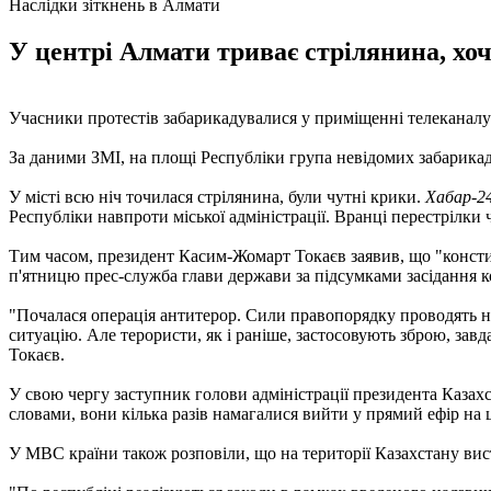
Наслідки зіткнень в Алмати
У центрі Алмати триває стрілянина, хоч
Учасники протестів забарикадувалися у приміщенні телеканалу
За даними ЗМІ, на площі Республіки група невідомих забарикаду
У місті всю ніч точилася стрілянина, були чутні крики.
Хабар-2
Республіки навпроти міської адміністрації. Вранці перестрілки
Тим часом, президент Касим-Жомарт Токаєв заявив, що "констит
п'ятницю прес-служба глави держави за підсумками засідання 
"Почалася операція антитерор. Сили правопорядку проводять н
ситуацію. Але терористи, як і раніше, застосовують зброю, за
Токаєв.
У свою чергу заступник голови адміністрації президента Казах
словами, вони кілька разів намагалися вийти у прямий ефір на
У МВС країни також розповіли, що на території Казахстану вис