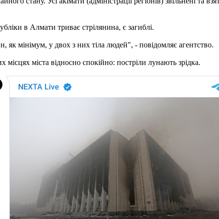
ного стану. Усі акімати (адміністрації регіонів) звільнені та взя
убліки в Алмати триває стрілянина, є загиблі.
 як мінімум, у двох з них тіла людей", - повідомляє агентство.
х місцях міста відносно спокійно: постріли лунають зрідка.