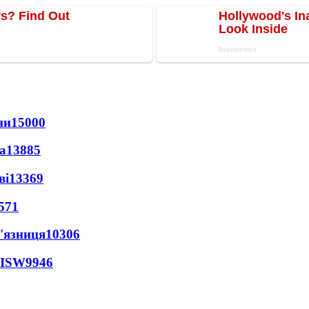
ни
15000
а
13885
ві
13369
571
'язниця
10306
 ISW
9946