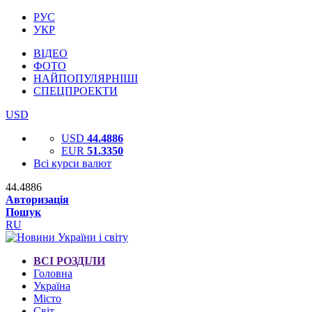
РУС
УКР
ВІДЕО
ФОТО
НАЙПОПУЛЯРНІШІ
СПЕЦПРОЕКТИ
USD
USD
44.4886
EUR
51.3350
Всі курси валют
44.4886
Авторизація
Пошук
RU
ВСІ РОЗДІЛИ
Головна
Україна
Місто
Світ