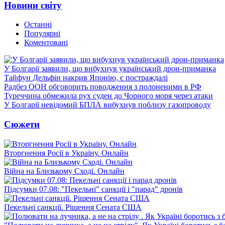
Новини світу
Останні
Популярні
Коментовані
У Болгарії заявили, що вибухнув український дрон-приманка
Тайфун Дельфін накрив Японію, є постраждалі
Радбез ООН обговорить поводження з полоненими в РФ
Туреччина обмежила рух суден до Чорного моря через атаки
У Болгарії невідомий БПЛА вибухнув поблизу газопроводу
Сюжети
Вторгнення Росії в Україну. Онлайн
Війна на Близькому Сході. Онлайн
Підсумки 07.08: "Пекельні" санкції і "парад" дронів
Пекельні санкції. Рішення Сената США