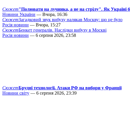
Сюжет
"Полювати на лучника, а не на стрілу". Як Україні 
Новини України
— Вчора, 16:36
Сюжет
Загадковий звук вибуху налякав Москву: що це було
Росія новини
— Вчора, 15:27
Сюжет
Бенкет генералів. Наслідки вибуху в Москві
Росія новини
— 6 серпня 2026, 23:58
Сюжет
Брудні технології. Атаки РФ на вибори у Франції
Новини світу
— 6 серпня 2026, 23:39