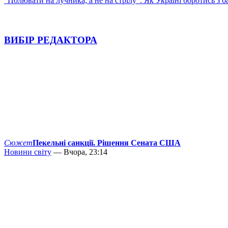
"Полювати на лучника, а не на стрілу". Як Україні боротись з 
ВИБІР РЕДАКТОРА
Сюжет
Пекельні санкції. Рішення Сената США
Новини світу
— Вчора, 23:14