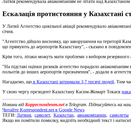
Латвія рекомендувала авіакомпаніям не літати над Казахстаном
Ескалація протистояння у Казахстані ст
У Латвії Агентство цивільної авіації рекомендувало авіакомпан
січня.
"Агентство дійшло висновку, що заворушення на території Казах
що прямують до аеропортів Казахстану", - сказано в повідомлен
Крім того, літаки можуть мати проблеми з вибором резервного 
"На підставі оцінки ризиків агентство порадило авіакомпаніям
польотів до інших аеропортів призначення", - додали в агентств
Нагадаємо, що
в Казахстані затримали 3,7 тисячі людей
. Тим ча
У свою чергу президент Казахстану Касим-Жомарт Токаєв
нака
Новини від
Корреспондент.net
в Telegram. Підписуйтесь на на
Читайте Korrespondent.net в Google News
ТЕГИ:
Латвия
,
самолет
,
Казахстан
,
авиакомпании
,
самолеты
Якщо ви помітили помилку, виділіть необхідний текст і натисніт