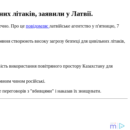
их літаків, заявили у Латвії.
печно. Про це
повідомляє
латвійське агентство у п'ятницю, 7
ояння створюють високу загрозу безпеці для цивільних літаків,
вість використання повітряного простору Казахстану для
овним чином російські.
 переговорів з "вбивцями" і наказав їх знищувати.