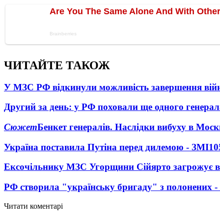
ЧИТАЙТЕ ТАКОЖ
У МЗС РФ відкинули можливість завершення вій
Другий за день: у РФ поховали ще одного генерал
Сюжет
Бенкет генералів. Наслідки вибуху в Моск
Україна поставила Путіна перед дилемою - ЗМІ
10
Ексочільнику МЗС Угорщини Сійярто загрожує в
РФ створила "українську бригаду" з полонених -
Читати коментарі