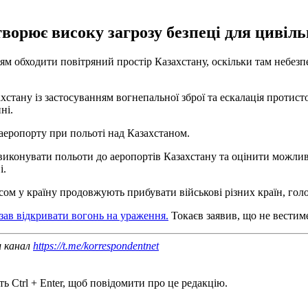
ворює високу загрозу безпеці для цивільн
іям обходити повітряний простір Казахстану, оскільки там небез
стану із застосуванням вогнепальної зброї та ескалація протист
ні.
аеропорту при польоті над Казахстаном.
 виконувати польоти до аеропортів Казахстану та оцінити можли
і.
сом у країну продовжують прибувати військові різних країн, гол
зав відкривати вогонь на ураження.
Токаєв заявив, що не вестиме
ш канал
https://t.me/korrespondentnet
ь Ctrl + Enter, щоб повідомити про це редакцію.