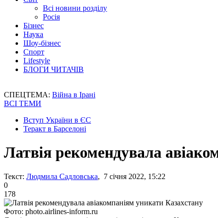
Всі новини розділу
Росія
Бізнес
Наука
Шоу-бізнес
Спорт
Lifestyle
БЛОГИ ЧИТАЧІВ
СПЕЦТЕМА:
Війна в Ірані
ВСІ ТЕМИ
Вступ України в ЄС
Теракт в Барселоні
Латвія рекомендувала авіако
Текст:
Людмила Садловська
, 7 січня 2022, 15:22
0
178
Фото: photo.airlines-inform.ru