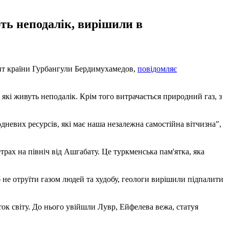
ють неподалік, вирішили в
ент країни Гурбангули Бердимухамедов,
повідомляє
й, які живуть неподалік. Крім того витрачається природний газ, з
дневих ресурсів, які має наша незалежна самостійна вітчизна",
рах на північ від Ашгабату. Це туркменська пам'ятка, яка
б не отруїти газом людей та худобу, геологи вирішили підпалити
ок світу. До нього увійшли Лувр, Ейфелева вежа, статуя