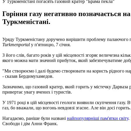
У Туркменістані погасять газовий кратер "Брама пекла"
Горіння газу негативно позначається на
Туркменістані.
Уряду Туркменістану доручено вирішити проблему палаючого га
Turkmenportal
у п'ятницю, 7 січня.
З його слів, багато років у цій місцевості згоряє величезна кіль
якого можна мати значний прибуток, який забезпечуватиме доб
"Ми створюємо і далі будемо створювати на користь рідного нар
- сказав Бердимухамедов.
Зазначимо, що газовий кратер, який горить у містечку Дарваза 
привертає увагу вчених і туристів.
У 1971 році в цій місцевості геологи виявили скупчення газу. В
газ, бо вважали, що вогонь невдовзі згасне. Але він досі горить.
Нагадаємо, раніше були названі
найпопулярніші пам'ятки світу
.
Свободи і дім Анни Франк.