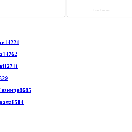
ни
14221
а
13762
ві
12711
329
'язниця
8685
ерала
8584