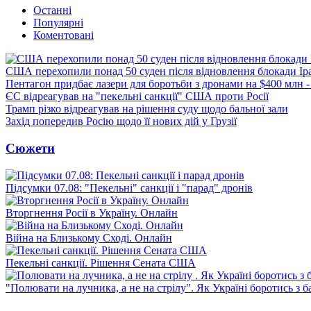
Останні
Популярні
Коментовані
США перехопили понад 50 суден після відновлення блокади Ір
Пентагон придбає лазери для боротьби з дронами на $400 млн -
ЄС відреагував на "пекельні санкції" США проти Росії
Трамп різко відреагував на рішення суду щодо бальної зали
Захід попередив Росію щодо її нових дій у Грузії
Сюжети
Підсумки 07.08: "Пекельні" санкції і "парад" дронів
Вторгнення Росії в Україну. Онлайн
Війна на Близькому Сході. Онлайн
Пекельні санкції. Рішення Сената США
"Полювати на лучника, а не на стрілу". Як Україні боротись з 