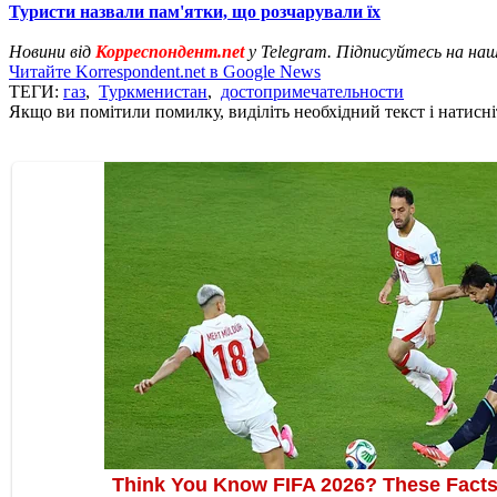
Туристи назвали пам'ятки, що розчарували їх
Новини від
Корреспондент.net
у Telegram. Підписуйтесь на на
Читайте Korrespondent.net в Google News
ТЕГИ:
газ
,
Туркменистан
,
достопримечательности
Якщо ви помітили помилку, виділіть необхідний текст і натисніт