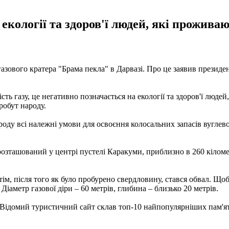
 екології та здоров'ї людей, які прожива
зового кратера "Брама пекла" в Дарвазі. Про це заявив презид
кість газу, це негативно позначається на екології та здоров'ї люде
робут народу.
оду всі належні умови для освоєння колосальних запасів вуглево
розташований у центрі пустелі Каракуми, приблизно в 260 кіломет
тім, після того як було пробурено свердловину, стався обвал. Що
 Діаметр газової діри – 60 метрів, глибина – близько 20 метрів.
 Відомий туристичний сайт склав топ-10 найпопулярніших пам'ят