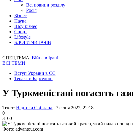
Всі новини розділу
Росія
Бізнес
Наука
Шоу-бізнес
Спорт
Lifestyle
БЛОГИ ЧИТАЧІВ
СПЕЦТЕМА:
Війна в Ірані
ВСІ ТЕМИ
Вступ України в ЄС
Теракт в Барселоні
У Туркменістані погасять газ
Текст:
Надтока Світлана
, 7 січня 2022, 22:18
0
3160
Фото: advantour.com