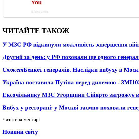
ЧИТАЙТЕ ТАКОЖ
У МЗС РФ відкинули можливість завершення вій
Другий за день: у РФ поховали ще одного генерал
Сюжет
Бенкет генералів. Наслідки вибуху в Моск
Україна поставила Путіна перед дилемою - ЗМІ
10
Ексочільнику МЗС Угорщини Сійярто загрожує в
Вибух у ресторані: у Москві таємно поховали ген
Читати коментарі
Новини світу