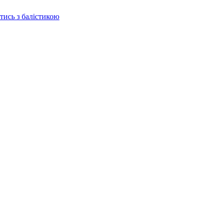
отись з балістикою