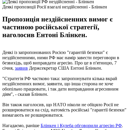
Деякі пропозиції Росії взагалі нездійсненні - Блінкен
Пропозиція нездійсненних вимог є
частиною російської стратегії,
наголосив Ентоні Блінкен.
Деякі із запропонованих Росією "гарантій безпеки" є
нездійсненними, ними РФ має намір завести переговори в
безвихідь, щоб виправдати агресію. Про це в п'ятницю, 7
січня,
заявив
Держсекретар США Ентоні Блінкен.
"Стратегія РФ частково така: запропонувати кілька вкрай
нездійсненних вимог, заявити, що інша сторона не хоче
обопільно працювати, і так дати виправдання агресивним
діям", - сказав Блінкен.
Він також наголосив, що НАТО ніколи не обіцяло Росії не
розширюватися на схід, натомість російські "гарантії безпеки"
вимагають не розширюватися.
Нагадаємо, раніше
Блінкен і Кулеба обговорили агресію РФ
.