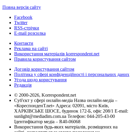
Повна версія сайту
Facebook
Twitter
RSS-стрічки
E-mail розсилка
Контакти
Реклама на сайті
Використання матеріалів korrespondent.net
Правила користування сайтом
Договір користування сайтом
Політика у сфері конфіденційності і персональних даних
Угода щодо користування
Редакція
© 2000-2026, Korrespondent.net
Суб'єкт у сфері онлайн-медіа Назва онлайн-медіа –
«КореспонденТ.net» Адреса: 02091, місто Київ,
ХАРКІВСЬКЕ ШОСЕ, будинок 172-Б, офіс 208/1 E-mail:
sunlight@mediadim.com.ua
Телефон: 044-205-43-00
Ідентифікатор медіа – R40-06068
Використання будь-яких матеріалів, розміщених на