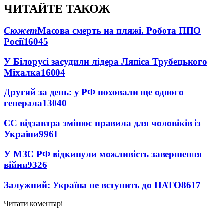
ЧИТАЙТЕ ТАКОЖ
Сюжет
Масова смерть на пляжі. Робота ППО
Росії
16045
У Білорусі засудили лідера Ляпіса Трубецького
Міхалка
16004
Другий за день: у РФ поховали ще одного
генерала
13040
ЄС відзавтра змінює правила для чоловіків із
України
9961
У МЗС РФ відкинули можливість завершення
війни
9326
Залужний: Україна не вступить до НАТО
8617
Читати коментарі