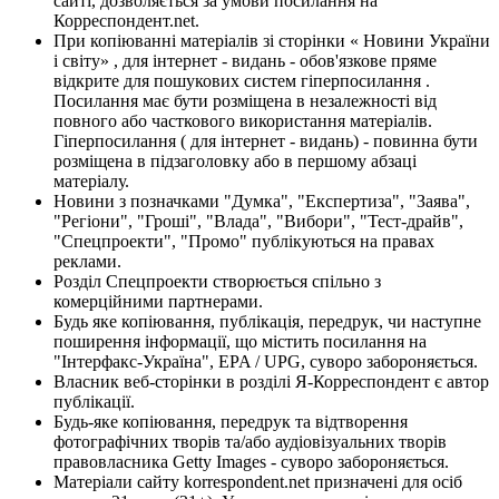
сайті, дозволяється за умови посилання на
Корреспондент.net.
При копіюванні матеріалів зі сторінки « Новини України
і світу» , для інтернет - видань - обов'язкове пряме
відкрите для пошукових систем гіперпосилання .
Посилання має бути розміщена в незалежності від
повного або часткового використання матеріалів.
Гіперпосилання ( для інтернет - видань) - повинна бути
розміщена в підзаголовку або в першому абзаці
матеріалу.
Новини з позначками "Думка", "Експертиза", "Заява",
"Регіони", "Гроші", "Влада", "Вибори", "Тест-драйв",
"Спецпроекти", "Промо" публікуються на правах
реклами.
Розділ Спецпроекти створюється спільно з
комерційними партнерами.
Будь яке копіювання, публікація, передрук, чи наступне
поширення інформації, що містить посилання на
"Інтерфакс-Україна", EPA / UPG, суворо забороняється.
Власник веб-сторінки в розділі Я-Корреспондент є автор
публікації.
Будь-яке копіювання, передрук та відтворення
фотографічних творів та/або аудіовізуальних творів
правовласника Getty Images - суворо забороняється.
Матеріали сайту korrespondent.net призначені для осіб