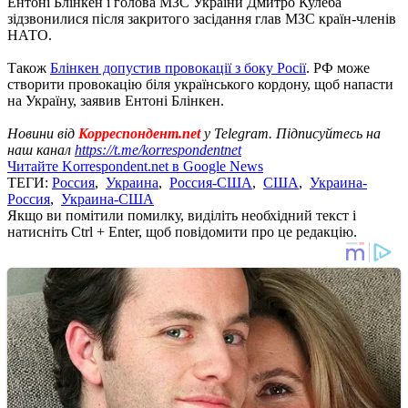
Ентоні Блінкен і голова МЗС України Дмитро Кулеба
зідзвонилися після закритого засідання глав МЗС країн-членів
НАТО.
Також
Блінкен допустив провокації з боку Росії
. РФ може
створити провокацію біля українського кордону, щоб напасти
на Україну, заявив Ентоні Блінкен.
Новини від
Корреспондент.net
у Telegram. Підписуйтесь на
наш канал
https://t.me/korrespondentnet
Читайте Korrespondent.net в Google News
ТЕГИ:
Россия
,
Украина
,
Россия-США
,
США
,
Украина-
Россия
,
Украина-США
Якщо ви помітили помилку, виділіть необхідний текст і
натисніть Ctrl + Enter, щоб повідомити про це редакцію.