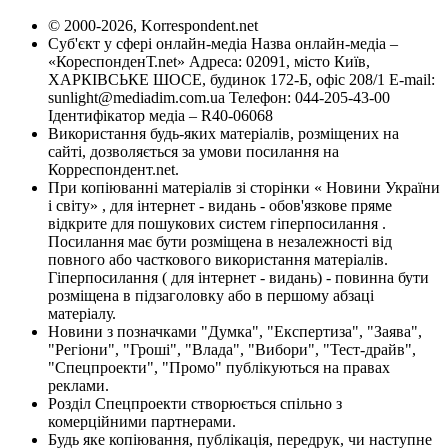
© 2000-2026, Korrespondent.net
Суб'єкт у сфері онлайн-медіа Назва онлайн-медіа –
«КореспонденТ.net» Адреса: 02091, місто Київ,
ХАРКІВСЬКЕ ШОСЕ, будинок 172-Б, офіс 208/1 E-mail:
sunlight@mediadim.com.ua
Телефон: 044-205-43-00
Ідентифікатор медіа – R40-06068
Використання будь-яких матеріалів, розміщених на
сайті, дозволяється за умови посилання на
Корреспондент.net.
При копіюванні матеріалів зі сторінки « Новини України
і світу» , для інтернет - видань - обов'язкове пряме
відкрите для пошукових систем гіперпосилання .
Посилання має бути розміщена в незалежності від
повного або часткового використання матеріалів.
Гіперпосилання ( для інтернет - видань) - повинна бути
розміщена в підзаголовку або в першому абзаці
матеріалу.
Новини з позначками "Думка", "Експертиза", "Заява",
"Регіони", "Гроші", "Влада", "Вибори", "Тест-драйв",
"Спецпроекти", "Промо" публікуються на правах
реклами.
Розділ Спецпроекти створюється спільно з
комерційними партнерами.
Будь яке копіювання, публікація, передрук, чи наступне