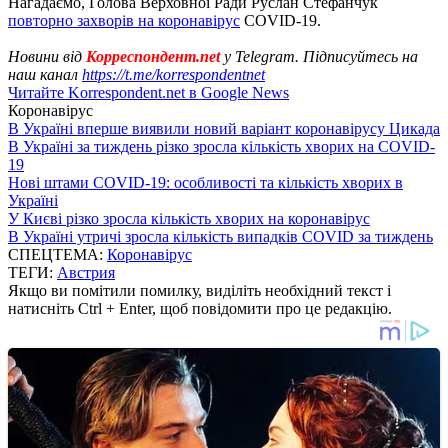
Нагадаємо, Голова Верховної Ради Руслан Стефанчук
повторно захворів на коронавірус
COVID-19.
Новини від
Корреспондент.net
у Telegram. Підписуйтесь на
наш канал
https://t.me/korrespondentnet
Читайте Korrespondent.net в Google News
Коронавірус
В Україні вперше виявили новий варіант коронавірусу Цикада
В Україні за тиждень різко зросла кількість хворих на COVID-
19
Нові штами COVID-19: особливості та кількість хворих в
Україні
У Києві різко зросла кількість хворих на коронавірус
В Україні утричі зросла кількість випадків COVID за тиждень
СПЕЦТЕМА:
Коронавірус
ТЕГИ:
Австрия
Якщо ви помітили помилку, виділіть необхідний текст і
натисніть Ctrl + Enter, щоб повідомити про це редакцію.