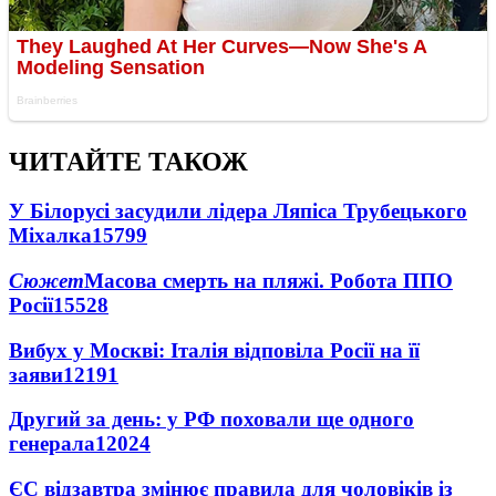
ЧИТАЙТЕ ТАКОЖ
У Білорусі засудили лідера Ляпіса Трубецького
Міхалка
15799
Сюжет
Масова смерть на пляжі. Робота ППО
Росії
15528
Вибух у Москві: Італія відповіла Росії на її
заяви
12191
Другий за день: у РФ поховали ще одного
генерала
12024
ЄС відзавтра змінює правила для чоловіків із