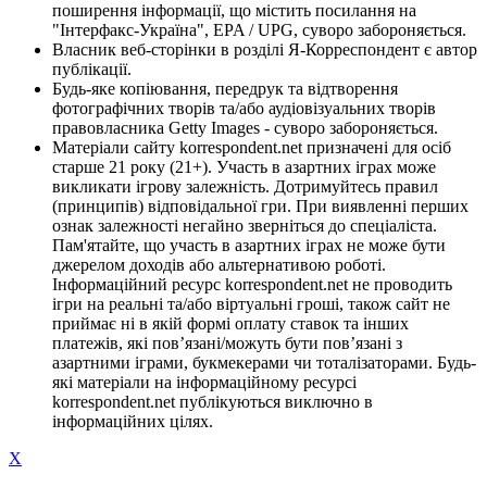
поширення інформації, що містить посилання на
"Інтерфакс-Україна", EPA / UPG, суворо забороняється.
Власник веб-сторінки в розділі Я-Корреспондент є автор
публікації.
Будь-яке копіювання, передрук та відтворення
фотографічних творів та/або аудіовізуальних творів
правовласника Getty Images - суворо забороняється.
Матеріали сайту korrespondent.net призначені для осіб
старше 21 року (21+). Участь в азартних іграх може
викликати ігрову залежність. Дотримуйтесь правил
(принципів) відповідальної гри. При виявленні перших
ознак залежності негайно зверніться до спеціаліста.
Пам'ятайте, що участь в азартних іграх не може бути
джерелом доходів або альтернативою роботі.
Інформаційний ресурс korrespondent.net не проводить
ігри на реальні та/або віртуальні гроші, також сайт не
приймає ні в якій формі оплату ставок та інших
платежів, які пов’язані/можуть бути пов’язані з
азартними іграми, букмекерами чи тоталізаторами. Будь-
які матеріали на інформаційному ресурсі
korrespondent.net публікуються виключно в
інформаційних цілях.
X