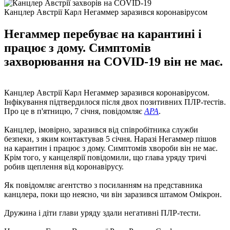
Канцлер Австрії Карл Негаммер заразився коронавірусом
Негаммер перебуває на карантині і
працює з дому. Симптомів
захворювання на COVID-19 він не має.
Канцлер Австрії Карл Негаммер заразився коронавірусом.
Інфікування підтвердилося після двох позитивних ПЛР-тестів.
Про це в п'ятницю, 7 січня, повідомляє
APA
.
Канцлер, імовірно, заразився від співробітника служби
безпеки, з яким контактував 5 січня. Наразі Негаммер пішов
на карантин і працює з дому. Симптомів хвороби він не має.
Крім того, у канцелярії повідомили, що глава уряду тричі
робив щеплення від коронавірусу.
Як повідомляє агентство з посиланням на представника
канцлера, поки що неясно, чи він заразився штамом Омікрон.
Дружина і діти глави уряду здали негативні ПЛР-тести.