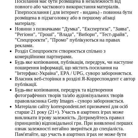
Посилання має бути розміщена в незалежності від
повного або часткового використання матеріалів.
Гіперпосилання ( для інтернет - видань) - повинна бути
розміщена в підзаголовку або в першому абзаці
матеріалу.
Новини з позначками "Думка", "Експертиза", "Заява",
"Регіони", "Гроші", "Влада", "Вибори", "Тест-драйв",
"Спецпроекти", "Промо" публікуються на правах
реклами.
Розділ Спецпроекти створюється спільно з
комерційними партнерами.
Будь яке копіювання, публікація, передрук, чи наступне
поширення інформації, що містить посилання на
"Інтерфакс-Україна", EPA / UPG, суворо забороняється.
Власник веб-сторінки в розділі Я-Корреспондент є автор
публікації.
Будь-яке копіювання, передрук та відтворення
фотографічних творів та/або аудіовізуальних творів
правовласника Getty Images - суворо забороняється.
Матеріали сайту korrespondent.net призначені для осіб
старше 21 року (21+). Участь в азартних іграх може
викликати ігрову залежність. Дотримуйтесь правил
(принципів) відповідальної гри. При виявленні перших
ознак залежності негайно зверніться до спеціаліста.
Пам'ятайте, що участь в азартних іграх не може бути