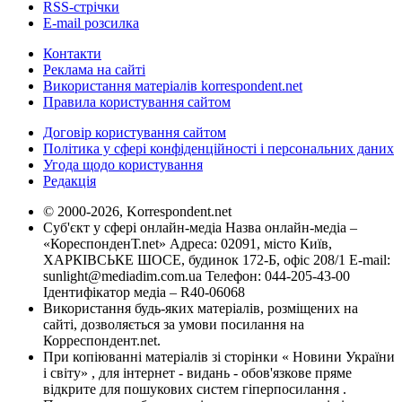
RSS-стрічки
E-mail розсилка
Контакти
Реклама на сайті
Використання матеріалів korrespondent.net
Правила користування сайтом
Договір користування сайтом
Політика у сфері конфіденційності і персональних даних
Угода щодо користування
Редакція
© 2000-2026, Korrespondent.net
Суб'єкт у сфері онлайн-медіа Назва онлайн-медіа –
«КореспонденТ.net» Адреса: 02091, місто Київ,
ХАРКІВСЬКЕ ШОСЕ, будинок 172-Б, офіс 208/1 E-mail:
sunlight@mediadim.com.ua
Телефон: 044-205-43-00
Ідентифікатор медіа – R40-06068
Використання будь-яких матеріалів, розміщених на
сайті, дозволяється за умови посилання на
Корреспондент.net.
При копіюванні матеріалів зі сторінки « Новини України
і світу» , для інтернет - видань - обов'язкове пряме
відкрите для пошукових систем гіперпосилання .