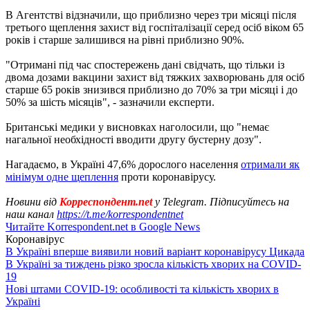
В Агентстві відзначили, що приблизно через три місяці після
третього щеплення захист від госпіталізації серед осіб віком 65
років і старше залишився на рівні приблизно 90%.
"Отримані під час спостережень дані свідчать, що тільки із
двома дозами вакцини захист від тяжких захворювань для осіб
старше 65 років знизився приблизно до 70% за три місяці і до
50% за шість місяців", - зазначили експерти.
Британські медики у висновках наголосили, що "немає
нагальної необхідності вводити другу бустерну дозу".
Нагадаємо, в Україні 47,6% дорослого населення
отримали як
мінімум одне щеплення
проти коронавірусу.
Новини від
Корреспондент.net
у Telegram. Підписуйтесь на
наш канал
https://t.me/korrespondentnet
Читайте Korrespondent.net в Google News
Коронавірус
В Україні вперше виявили новий варіант коронавірусу Цикада
В Україні за тиждень різко зросла кількість хворих на COVID-
19
Нові штами COVID-19: особливості та кількість хворих в
Україні