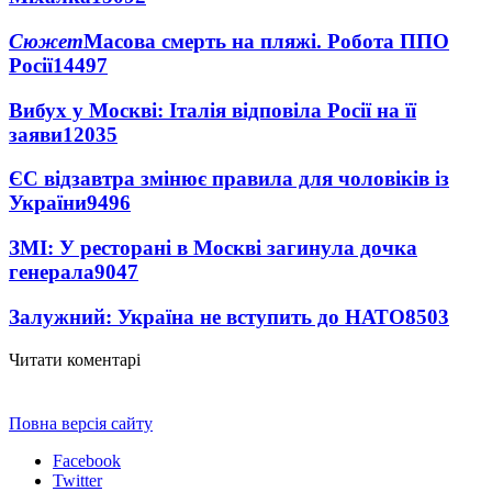
Сюжет
Масова смерть на пляжі. Робота ППО
Росії
14497
Вибух у Москві: Італія відповіла Росії на її
заяви
12035
ЄС відзавтра змінює правила для чоловіків із
України
9496
ЗМІ: У ресторані в Москві загинула дочка
генерала
9047
Залужний: Україна не вступить до НАТО
8503
Читати коментарі
Повна версія сайту
Facebook
Twitter