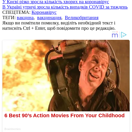
У Києві різко зросла кількість хворих на коронавірус
В Україні утричі зросла кількість випадків COVID за тиждень
СПЕЦТЕМА:
Коронавірус
ТЕГИ:
вакцина
,
вакцинация
,
Великобритания
Якщо ви помітили помилку, виділіть необхідний текст і
натисніть Ctrl + Enter, щоб повідомити про це редакцію.