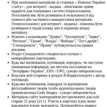
При копіюванні матеріалів зі сторінки « Новини України
і світу» , для інтернет - видань - обов'язкове пряме
відкрите для пошукових систем гіперпосилання .
Посилання має бути розміщена в незалежності від
повного або часткового використання матеріалів.
Гіперпосилання ( для інтернет - видань) - повинна бути
розміщена в підзаголовку або в першому абзаці
матеріалу.
Новини з позначками "Думка", "Експертиза", "Заява",
"Регіони", "Гроші", "Влада", "Вибори", "Тест-драйв",
"Спецпроекти", "Промо" публікуються на правах
реклами.
Розділ Спецпроекти створюється спільно з
комерційними партнерами.
Будь яке копіювання, публікація, передрук, чи наступне
поширення інформації, що містить посилання на
"Інтерфакс-Україна", EPA / UPG, суворо забороняється.
Власник веб-сторінки в розділі Я-Корреспондент є автор
публікації.
Будь-яке копіювання, передрук та відтворення
фотографічних творів та/або аудіовізуальних творів
правовласника Getty Images - суворо забороняється.
Матеріали сайту korrespondent.net призначені для осіб
старше 21 року (21+). Участь в азартних іграх може
викликати ігрову залежність. Дотримуйтесь правил