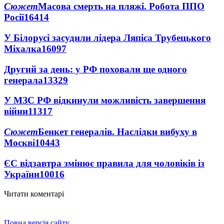
Сюжет
Масова смерть на пляжі. Робота ППО
Росії
16414
У Білорусі засудили лідера Ляпіса Трубецького
Міхалка
16097
Другий за день: у РФ поховали ще одного
генерала
13329
У МЗС РФ відкинули можливість завершення
війни
11317
Сюжет
Бенкет генералів. Наслідки вибуху в
Москві
10443
ЄС відзавтра змінює правила для чоловіків із
України
10016
Читати коментарі
Повна версія сайту