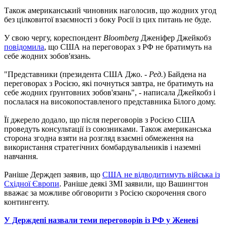
Також американський чиновник наголосив, що жодних угод
без цілковитої взаємності з боку Росії із цих питань не буде.
У свою чергу, кореспондент
Bloomberg
Дженіфер Джейкобз
повідомила
, що США на переговорах з РФ не братимуть на
себе жодних зобов'язань.
"Представники (президента США Джо. -
Ред.
) Байдена на
переговорах з Росією, які почнуться завтра, не братимуть на
себе жодних ґрунтовних зобов'язань", - написала Джейкобз і
послалася на високопоставленого представника Білого дому.
Її джерело додало, що після переговорів з Росією США
проведуть консультації із союзниками. Також американська
сторона згодна взяти на розгляд взаємні обмеження на
використання стратегічних бомбардувальників і наземні
навчання.
Раніше Держдеп заявив, що
США не відводитимуть війська із
Східної Європи
. Раніше деякі ЗМІ заявили, що Вашингтон
вважає за можливе обговорити з Росією скорочення свого
контингенту.
У Держдепі назвали теми переговорів із РФ у Женеві