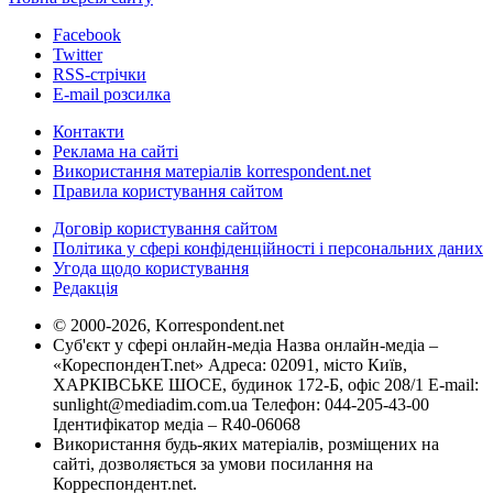
Facebook
Twitter
RSS-стрічки
E-mail розсилка
Контакти
Реклама на сайті
Використання матеріалів korrespondent.net
Правила користування сайтом
Договір користування сайтом
Політика у сфері конфіденційності і персональних даних
Угода щодо користування
Редакція
© 2000-2026, Korrespondent.net
Суб'єкт у сфері онлайн-медіа Назва онлайн-медіа –
«КореспонденТ.net» Адреса: 02091, місто Київ,
ХАРКІВСЬКЕ ШОСЕ, будинок 172-Б, офіс 208/1 E-mail:
sunlight@mediadim.com.ua
Телефон: 044-205-43-00
Ідентифікатор медіа – R40-06068
Використання будь-яких матеріалів, розміщених на
сайті, дозволяється за умови посилання на
Корреспондент.net.