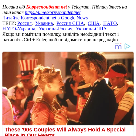
Новини від
Корреспондент.net
у Telegram. Підписуйтесь на
наш канал
https://t.me/korrespondentnet
Читайте Korrespondent.net в Google News
ТЕГИ:
Россия
,
Украина
,
Россия-США
,
США
,
НАТО
,
НАТО-Украина
,
Украина-Россия
,
Украина-США
Якщо ви помітили помилку, виділіть необхідний текст і
натисніть Ctrl + Enter, щоб повідомити про це редакцію.